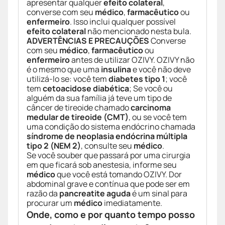
apresentar qualquer
efeito colateral
,
converse com seu
médico
,
farmacêutico
ou
enfermeiro
. Isso inclui qualquer possível
efeito colateral
não mencionado nesta bula.
ADVERTÊNCIAS E PRECAUÇÕES
Converse
com seu
médico
,
farmacêutico
ou
enfermeiro
antes de utilizar OZIVY. OZIVY não
é o mesmo que uma
insulina
e você não deve
utilizá-lo se: você tem
diabetes tipo 1
; você
tem
cetoacidose diabética
; Se você ou
alguém da sua família já teve um tipo de
câncer de tireoide chamado
carcinoma
medular de tireoide (CMT)
, ou se você tem
uma condição do sistema endócrino chamada
síndrome de neoplasia endócrina múltipla
tipo 2 (NEM 2)
, consulte seu
médico
.
Se você souber que passará por uma cirurgia
em que ficará sob anestesia, informe seu
médico
que você está tomando OZIVY. Dor
abdominal grave e contínua que pode ser em
razão da
pancreatite aguda
é um sinal para
procurar um
médico
imediatamente.
Onde, como e por quanto tempo posso