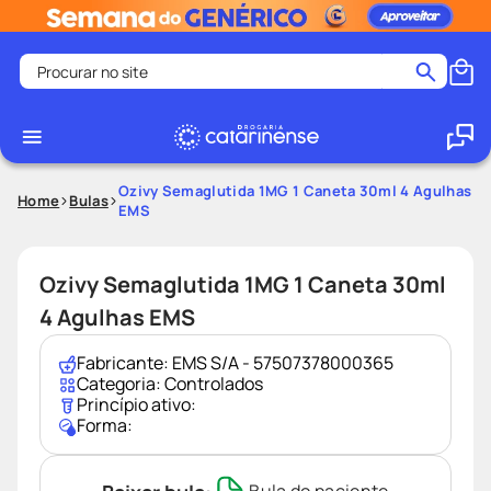
Procurar no site
Termos mais buscados
coristina
1
º
medley
2
º
Ozivy Semaglutida 1MG 1 Caneta 30ml 4 Agulhas
Home
Bulas
EMS
fralda
3
º
protetor solar facial
4
º
Ozivy Semaglutida 1MG 1 Caneta 30ml
shampoo
5
º
4 Agulhas EMS
tadalafila
6
º
mounjaro
7
º
Fabricante:
EMS S/A - 57507378000365
Categoria:
Controlados
ozivy
8
º
Princípio ativo:
Forma:
lenço umedecido
9
º
protetor solar
10
º