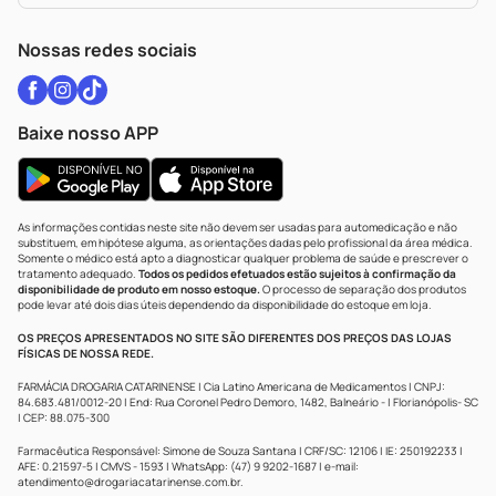
WhatsApp (47) 9202-1687
Atendimento@drogariacatarinense.com.br
Nossas redes sociais
Baixe nosso APP
As informações contidas neste site não devem ser usadas para automedicação e não
substituem, em hipótese alguma, as orientações dadas pelo profissional da área médica.
Somente o médico está apto a diagnosticar qualquer problema de saúde e prescrever o
tratamento adequado.
Todos os pedidos efetuados estão sujeitos à confirmação da
disponibilidade de produto em nosso estoque.
O processo de separação dos produtos
pode levar até dois dias úteis dependendo da disponibilidade do estoque em loja.
OS PREÇOS APRESENTADOS NO SITE SÃO DIFERENTES DOS PREÇOS DAS LOJAS
FÍSICAS DE NOSSA REDE.
FARMÁCIA DROGARIA CATARINENSE | Cia Latino Americana de Medicamentos | CNPJ:
84.683.481/0012-20 | End: Rua Coronel Pedro Demoro, 1482, Balneário - | Florianópolis- SC
| CEP: 88.075-300
Farmacêutica Responsável: Simone de Souza Santana | CRF/SC: 12106 | IE: 250192233 |
AFE: 0.21597-5 | CMVS - 1593 | WhatsApp: (47) 9 9202-1687 | e-mail:
atendimento@drogariacatarinense.com.br
.