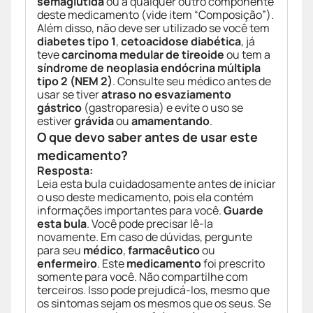
semaglutida
ou a qualquer outro componente
deste medicamento (vide item “Composição”).
Além disso, não deve ser utilizado se você tem
diabetes tipo 1
,
cetoacidose diabética
, já
teve
carcinoma medular de tireoide
ou tem a
síndrome de neoplasia endócrina múltipla
tipo 2 (NEM 2)
. Consulte seu médico antes de
usar se tiver
atraso no esvaziamento
gástrico
(gastroparesia) e evite o uso se
estiver
grávida
ou
amamentando
.
O que devo saber antes de usar este
medicamento?
Resposta:
Leia esta bula cuidadosamente antes de iniciar
o uso deste medicamento, pois ela contém
informações importantes para você.
Guarde
esta bula
. Você pode precisar lê-la
novamente. Em caso de dúvidas, pergunte
para seu
médico
,
farmacêutico
ou
enfermeiro
. Este
medicamento
foi prescrito
somente para você. Não compartilhe com
terceiros. Isso pode prejudicá-los, mesmo que
os sintomas sejam os mesmos que os seus. Se