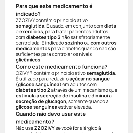
Para que este medicamento é
indicado?
ZZOZIVY contém o princípio ativo
semaglutida
. É usado, em conjunto com
dieta
e
exercícios
, para tratar pacientes adultos
com
diabetes tipo 2
não satisfatoriamente
controlada. É indicado
sozinho
ou
com outros
medicamentos
para diabetes quando não são
suficientes para controlar os níveis
glicêmicos
.
Como este medicamento funciona?
OZIVY ® contém o princípio ativo
semaglutida
.
É utilizado para reduzir o
açúcar no sangue
(
glicose sanguínea
) em adultos com
diabetes tipo 2
através de um mecanismo que
estimula a secreção de insulina
e
diminui a
secreção de glucagon
, somente quando a
glicose sanguínea
estiver elevada.
Quando não devo usar este
medicamento?
Não use
ZZOZIVY
se você for alérgico à