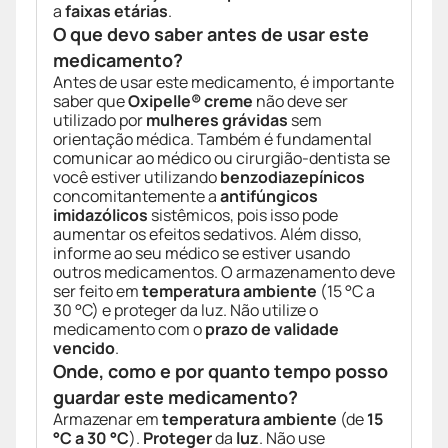
a
faixas etárias
.
O que devo saber antes de usar este
medicamento?
Antes de usar este medicamento, é importante
saber que
Oxipelle® creme
não deve ser
utilizado por
mulheres grávidas
sem
orientação médica. Também é fundamental
comunicar ao médico ou cirurgião-dentista se
você estiver utilizando
benzodiazepínicos
concomitantemente a
antifúngicos
imidazólicos
sistêmicos, pois isso pode
aumentar os efeitos sedativos. Além disso,
informe ao seu médico se estiver usando
outros medicamentos. O armazenamento deve
ser feito em
temperatura ambiente
(15 °C a
30 °C) e proteger da luz. Não utilize o
medicamento com o
prazo de validade
vencido
.
Onde, como e por quanto tempo posso
guardar este medicamento?
Armazenar em
temperatura ambiente
(de
15
°C a 30 °C
).
Proteger
da
luz
. Não use