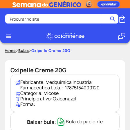
Procurar no site
Termos mais buscados
coristina
1
º
medley
2
º
Home
Bulas
Oxipelle Creme 20G
fralda
3
º
protetor solar facial
4
º
Oxipelle Creme 20G
shampoo
5
º
Fabricante:
Medquimica Industria
tadalafila
6
º
Farmaceutica Ltda. - 17875154000120
Categoria:
Micose
mounjaro
7
º
Princípio ativo:
Oxiconazol
Forma:
ozivy
8
º
lenço umedecido
9
º
Baixar bula:
Bula do paciente
protetor solar
10
º