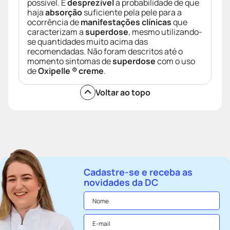
possível. É
desprezível
a probabilidade de que
haja
absorção
suficiente pela pele para a
ocorrência de
manifestações clínicas
que
caracterizam a
superdose
, mesmo utilizando-
se quantidades muito acima das
recomendadas. Não foram descritos até o
momento sintomas de
superdose
com o uso
de
Oxipelle ® creme
.
Voltar ao topo
Cadastre-se e receba as
novidades da DC