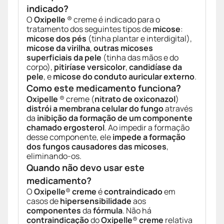
indicado?
O
Oxipelle
® creme é indicado para o
tratamento dos seguintes tipos de
micose
:
micose dos pés
(tinha plantar e interdigital),
micose da virilha
,
outras micoses
superficiais da pele
(tinha das mãos e do
corpo),
pitiríase versicolor
,
candidíase da
pele
, e
micose do conduto auricular externo
.
Como este medicamento funciona?
Oxipelle
® creme (
nitrato de oxiconazol
)
distrói a membrana celular do fungo
através
da
inibição da formação de um componente
chamado ergosterol
. Ao impedir a formação
desse componente, ele
impede a formação
dos fungos causadores das micoses
,
eliminando-os.
Quando não devo usar este
medicamento?
O
Oxipelle
®
creme
é
contraindicado
em
casos de
hipersensibilidade
aos
componentes
da
fórmula
. Não há
contraindicação
do
Oxipelle
®
creme
relativa