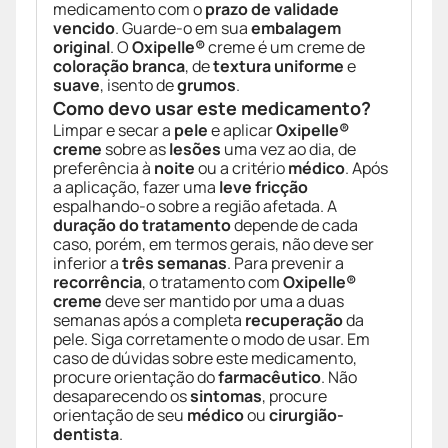
medicamento com o
prazo de validade
vencido
. Guarde-o em sua
embalagem
original
. O
Oxipelle®
creme é um creme de
coloração branca
, de
textura uniforme
e
suave
, isento de
grumos
.
Como devo usar este medicamento?
Limpar e secar a
pele
e aplicar
Oxipelle®
creme
sobre as
lesões
uma vez ao dia, de
preferência à
noite
ou a critério
médico
. Após
a aplicação, fazer uma
leve fricção
espalhando-o sobre a região afetada. A
duração do tratamento
depende de cada
caso, porém, em termos gerais, não deve ser
inferior a
três semanas
. Para prevenir a
recorrência
, o tratamento com
Oxipelle®
creme
deve ser mantido por uma a duas
semanas após a completa
recuperação
da
pele. Siga corretamente o modo de usar. Em
caso de dúvidas sobre este medicamento,
procure orientação do
farmacêutico
. Não
desaparecendo os
sintomas
, procure
orientação de seu
médico
ou
cirurgião-
dentista
.