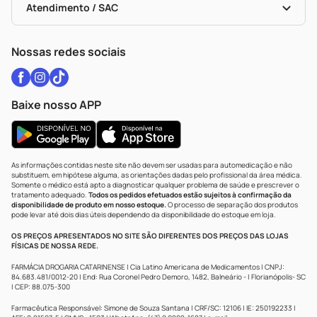
Políticas De Marketplace
Vacinas
Portal Da Privacidade
Atendimento / SAC
Política De Privacidade
WhatsApp (47) 9202-1687
Atendimento@drogariacatarinense.com.br
Nossas redes sociais
Baixe nosso APP
As informações contidas neste site não devem ser usadas para automedicação e não
substituem, em hipótese alguma, as orientações dadas pelo profissional da área médica.
Somente o médico está apto a diagnosticar qualquer problema de saúde e prescrever o
tratamento adequado.
Todos os pedidos efetuados estão sujeitos à confirmação da
disponibilidade de produto em nosso estoque.
O processo de separação dos produtos
pode levar até dois dias úteis dependendo da disponibilidade do estoque em loja.
OS PREÇOS APRESENTADOS NO SITE SÃO DIFERENTES DOS PREÇOS DAS LOJAS
FÍSICAS DE NOSSA REDE.
FARMÁCIA DROGARIA CATARINENSE | Cia Latino Americana de Medicamentos | CNPJ:
84.683.481/0012-20 | End: Rua Coronel Pedro Demoro, 1482, Balneário - | Florianópolis- SC
| CEP: 88.075-300
Farmacêutica Responsável: Simone de Souza Santana | CRF/SC: 12106 | IE: 250192233 |