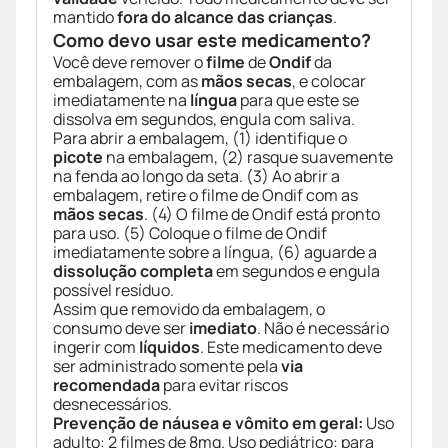
mantido
fora do alcance das crianças
.
Como devo usar este medicamento?
Você deve remover o
filme
de
Ondif
da
embalagem, com as
mãos secas
, e colocar
imediatamente na
língua
para que este se
dissolva em segundos, engula com saliva.
Para abrir a embalagem, (1) identifique o
picote
na embalagem, (2) rasque suavemente
na fenda ao longo da seta. (3) Ao abrir a
embalagem, retire o filme de Ondif com as
mãos secas
. (4) O filme de Ondif está pronto
para uso. (5) Coloque o filme de Ondif
imediatamente sobre a língua, (6) aguarde a
dissolução completa
em segundos e engula
possível resíduo.
Assim que removido da embalagem, o
consumo deve ser
imediato
. Não é necessário
ingerir com
líquidos
. Este medicamento deve
ser administrado somente pela
via
recomendada
para evitar riscos
desnecessários.
Prevenção de náusea e vômito em geral:
Uso
adulto: 2 filmes de 8mg. Uso pediátrico: para