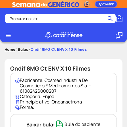
Procurar no site
Termos mais buscados
coristina
1
º
medley
2
º
Home
Bulas
Ondif 8MG Ct ENV X 10 Filmes
fralda
3
º
protetor solar facial
4
º
Ondif 8MG Ct ENV X 10 Filmes
shampoo
5
º
Fabricante:
Cosmed Industria De
tadalafila
6
º
Cosmeticos E Medicamentos S.a. -
61082426000207
lenço umedecido
7
º
Categoria:
Enjoo
Princípio ativo:
Ondansetrona
sabonete liquido
8
º
Forma:
desodorante
9
º
protetor solar
10
º
Baixar bula:
Bula do paciente