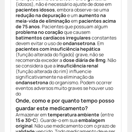
(idosos), não é necessário ajuste de dose em
pacientes idosos
, embora observe-se uma
redução na depuração
e um
aumento na
meia-vida de eliminação
em
pacientes acima
de 75 anos
. Pacientes que possuam algum
problema no coração
que causem
batimentos cardíacos irregulares
constantes
devem evitar o uso de
ondansetrona
. Em
pacientes com insuficiência hepática
(função alterada do fígado) grave, não se
recomenda exceder a
dose diária de 8mg
. Não
se considera que a
insuficiência renal
(função alterada do rim) influencie
significativamente na eliminação da
ondansetrona
do organismo. Podem ocorrer
eventos adversos muito graves se houver uso
do
Onde, como e por quanto tempo posso
guardar este medicamento?
Armazenar em
temperatura ambiente
(entre
15 e 30ºC
). Guarde-o em sua
embalagem
original
. Não use medicamento com o prazo de
validade
vencido. Todo medicamento deve ser