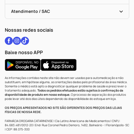
Troca E Devolução
Testes Rápidos
Bulas De A A Z
Autoteste Covid-19
Certificado De Segurança
Políticas De Marketplace
Vacinas
Portal Da Privacidade
Atendimento / SAC
Política De Privacidade
WhatsApp (47) 9202-1687
Atendimento@drogariacatarinense.com.br
Nossas redes sociais
Baixe nosso APP
As informações contidas neste site não devem ser usadas para automedicação e não
substituem, em hipótese alguma, as orientações dadas pelo profissional da área médica.
Somente o médico está apto a diagnosticar qualquer problema de saúde e prescrever o
tratamento adequado.
Todos os pedidos efetuados estão sujeitos à confirmação da
disponibilidade de produto em nosso estoque.
O processo de separação dos produtos
pode levar até dois dias úteis dependendo da disponibilidade do estoque em loja.
OS PREÇOS APRESENTADOS NO SITE SÃO DIFERENTES DOS PREÇOS DAS LOJAS
FÍSICAS DE NOSSA REDE.
FARMÁCIA DROGARIA CATARINENSE | Cia Latino Americana de Medicamentos | CNPJ:
84.683.481/0012-20 | End: Rua Coronel Pedro Demoro, 1482, Balneário - | Florianópolis- SC
| CEP: 88.075-300