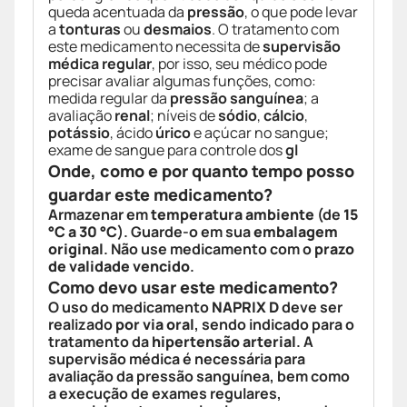
queda acentuada da
pressão
, o que pode levar
a
tonturas
ou
desmaios
. O tratamento com
este medicamento necessita de
supervisão
médica regular
, por isso, seu médico pode
precisar avaliar algumas funções, como:
medida regular da
pressão sanguínea
; a
avaliação
renal
; níveis de
sódio
,
cálcio
,
potássio
, ácido
úrico
e açúcar no sangue;
exame de sangue para controle dos
gl
Onde, como e por quanto tempo posso
guardar este medicamento?
Armazenar em
temperatura ambiente
(de
15
°C a 30 °C
). Guarde-o em sua
embalagem
original
. Não use medicamento com o
prazo
de validade vencido
.
Como devo usar este medicamento?
O uso do medicamento
NAPRIX D
deve ser
realizado
por via oral
, sendo indicado para o
tratamento da
hipertensão arterial
. A
supervisão médica é necessária para
avaliação da pressão sanguínea, bem como
a execução de exames regulares,