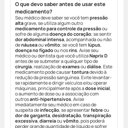
O que devo saber antes de usar este
medicamento?
Seu médico deve saber se você tem
pressão
alta
grave, se utiliza algum outro
medicamento para controle da pressão
ou
sofre de alguma
doença do coração
; se sentir
dor abdominal intensa
, acompanhada ou não
de
náusea
ou
vômito
; se você tem
lúpus
,
doença no fígado
ou nos
rins
. Avise seu
médico ou dentista que você utiliza
Naprix D
antes de se submeter a qualquer tipo de
cirurgia
, realização de
exames
ou
diálise
. Este
medicamento pode causar
tontura
devido à
redução da pressão sanguínea. Evite levantar-
se rapidamente e dirigir veículos e/ou operar
máquinas, principalmente após a
dose inicial
,
o aumento de dose ou a associação com
outros
anti-hipertensivos
. Avise
imediatamente seu médico em caso de
suspeita de
infecção
, se apresentar
febre
ou
dor de garganta
,
desidratação
,
transpiração
excessiva
,
diarreia
ou
vômito
, pois poderá
perder grande quantidade de líquido e sofrer