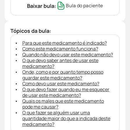
Baixar bula:
Bula do paciente
Tópicos da bula:
Para que este medicamento é indicado?
Como este medicamento funciona?
Quando não devo usar este medicamento?
O que devo saber antes de usar este
medicamento?
Onde, como e por quanto tempo posso
guardar este medicamento?
Como devo usar este medicamento?
O que devo fazer quando eu me esquecer
de usar este medicamento?
Quais os males que este medicamento
pode me causar?
O que fazer se alguém usar uma
quantidade maior do que a indicada deste
medicamento?