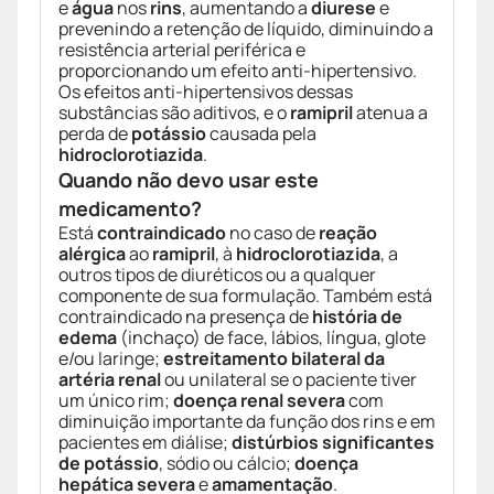
e
água
nos
rins
, aumentando a
diurese
e
prevenindo a retenção de líquido, diminuindo a
resistência arterial periférica e
proporcionando um efeito anti-hipertensivo.
Os efeitos anti-hipertensivos dessas
substâncias são aditivos, e o
ramipril
atenua a
perda de
potássio
causada pela
hidroclorotiazida
.
Quando não devo usar este
medicamento?
Está
contraindicado
no caso de
reação
alérgica
ao
ramipril
, à
hidroclorotiazida
, a
outros tipos de diuréticos ou a qualquer
componente de sua formulação. Também está
contraindicado na presença de
história de
edema
(inchaço) de face, lábios, língua, glote
e/ou laringe;
estreitamento bilateral da
artéria renal
ou unilateral se o paciente tiver
um único rim;
doença renal severa
com
diminuição importante da função dos rins e em
pacientes em diálise;
distúrbios significantes
de potássio
, sódio ou cálcio;
doença
hepática severa
e
amamentação
.