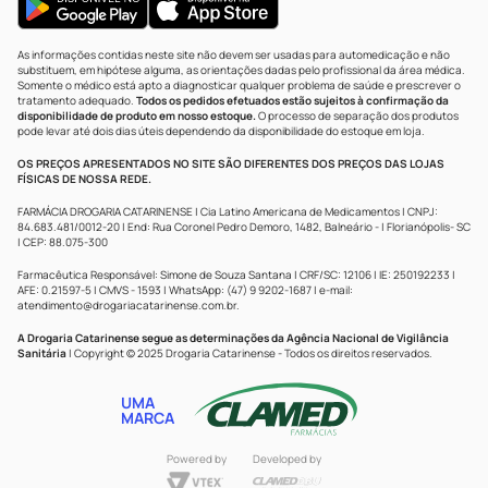
As informações contidas neste site não devem ser usadas para automedicação e não
substituem, em hipótese alguma, as orientações dadas pelo profissional da área médica.
Somente o médico está apto a diagnosticar qualquer problema de saúde e prescrever o
tratamento adequado.
Todos os pedidos efetuados estão sujeitos à confirmação da
disponibilidade de produto em nosso estoque.
O processo de separação dos produtos
pode levar até dois dias úteis dependendo da disponibilidade do estoque em loja.
OS PREÇOS APRESENTADOS NO SITE SÃO DIFERENTES DOS PREÇOS DAS LOJAS
FÍSICAS DE NOSSA REDE.
FARMÁCIA DROGARIA CATARINENSE | Cia Latino Americana de Medicamentos | CNPJ:
84.683.481/0012-20 | End: Rua Coronel Pedro Demoro, 1482, Balneário - | Florianópolis- SC
| CEP: 88.075-300
Farmacêutica Responsável: Simone de Souza Santana | CRF/SC: 12106 | IE: 250192233 |
AFE: 0.21597-5 | CMVS - 1593 | WhatsApp: (47) 9 9202-1687 | e-mail:
atendimento@drogariacatarinense.com.br
.
A Drogaria Catarinense segue as determinações da Agência Nacional de Vigilância
Sanitária
| Copyright © 2025 Drogaria Catarinense - Todos os direitos reservados.
UMA
MARCA
Powered by
Developed by