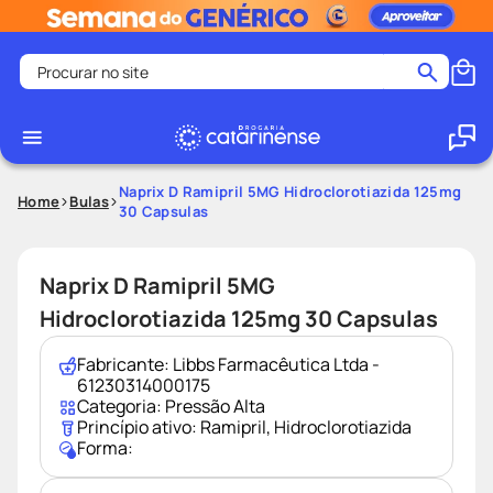
Procurar no site
Termos mais buscados
coristina
1
º
medley
2
º
Naprix D Ramipril 5MG Hidroclorotiazida 125mg
Home
Bulas
30 Capsulas
protetor solar facial
3
º
shampoo
4
º
Naprix D Ramipril 5MG
tadalafila
5
º
Hidroclorotiazida 125mg 30 Capsulas
lenço umedecido
6
º
ozivy
7
º
Fabricante:
Libbs Farmacêutica Ltda -
61230314000175
protetor solar
8
º
Categoria:
Pressão Alta
Princípio ativo:
Ramipril
,
Hidroclorotiazida
fralda pampers
9
º
Forma:
teste gravidez
10
º