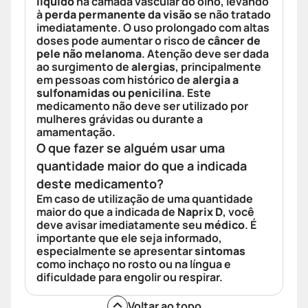
líquido
na camada vascular do olho, levando
à
perda permanente da visão
se não tratado
imediatamente. O uso prolongado com altas
doses pode aumentar o risco de
câncer de
pele não melanoma
. Atenção deve ser dada
ao surgimento de
alergias
, principalmente
em pessoas com histórico de
alergia a
sulfonamidas ou penicilina
. Este
medicamento não deve ser utilizado por
mulheres grávidas ou durante a
amamentação.
O que fazer se alguém usar uma
quantidade maior do que a indicada
deste medicamento?
Em caso de utilização de uma quantidade
maior do que a indicada de
Naprix D
, você
deve avisar imediatamente seu
médico
. É
importante que ele seja informado,
especialmente se apresentar
sintomas
como inchaço no rosto ou na língua e
dificuldade para engolir ou respirar.
Voltar ao topo