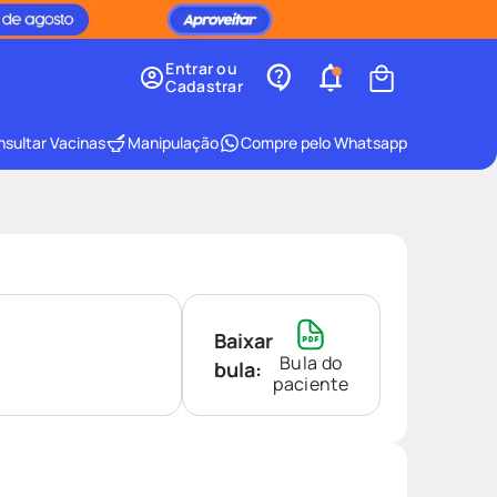
Entrar ou
Cadastrar
sultar Vacinas
Manipulação
Compre pelo Whatsapp
Baixar
Bula do
bula:
paciente