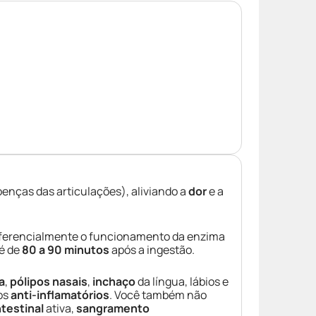
enças das articulações), aliviando a
dor
e a
preferencialmente o funcionamento da enzima
 é de
80 a 90 minutos
após a ingestão.
a
,
pólipos nasais
,
inchaço
da língua, lábios e
os
anti-inflamatórios
. Você também não
ntestinal
ativa,
sangramento