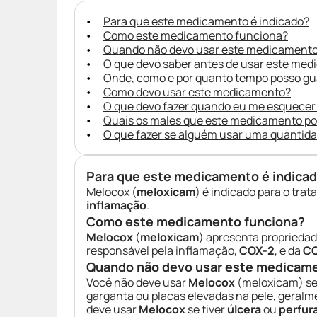
Para que este medicamento é indicado?
Como este medicamento funciona?
Quando não devo usar este medicament
O que devo saber antes de usar este me
Onde, como e por quanto tempo posso g
Como devo usar este medicamento?
O que devo fazer quando eu me esquecer
Quais os males que este medicamento p
O que fazer se alguém usar uma quantid
Para que este medicamento é indica
Melocox (
meloxicam
) é indicado para o tra
inflamação
.
Como este medicamento funciona?
Melocox
(
meloxicam
) apresenta proprieda
responsável pela inflamação,
COX-2
, e da
CO
Quando não devo usar este medicam
Você não deve usar
Melocox
(meloxicam) se
garganta ou placas elevadas na pele, geral
deve usar
Melocox
se tiver
úlcera
ou
perfur