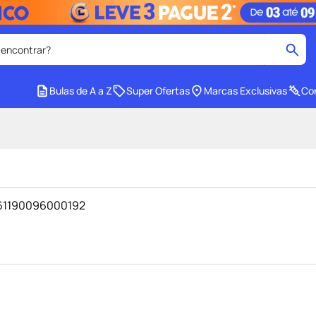
 encontrar?
cados
Bulas de A a Z
Super Ofertas
Marcas Exclusivas
Con
medley
2
º
tadalafila
4
º
lenço umedecido
6
º
ar
desodorante
8
º
- 61190096000192
ers
teste gravidez
10
º