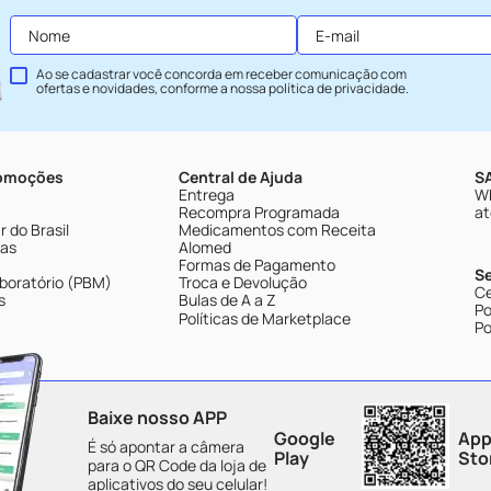
Ao se cadastrar você concorda em receber comunicação com
ofertas e novidades, conforme a nossa
política de privacidade
.
romoções
Central de Ajuda
SA
Entrega
Wh
Recompra Programada
at
 do Brasil
Medicamentos com Receita
tas
Alomed
Formas de Pagamento
S
boratório (PBM)
Troca e Devolução
Ce
s
Bulas de A a Z
Po
Políticas de Marketplace
Po
Baixe nosso APP
Google
App
É só apontar a câmera
Play
Sto
para o QR Code da loja de
aplicativos do seu celular!