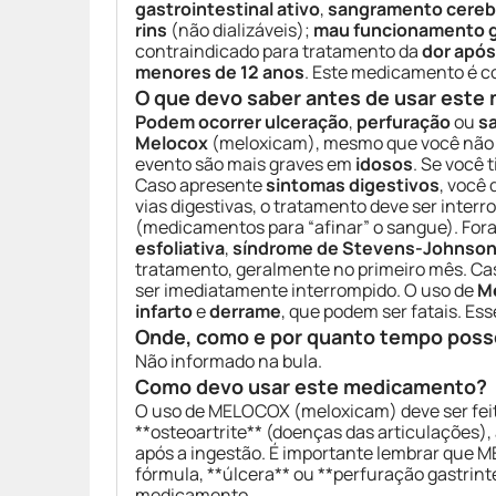
gastrointestinal ativo
,
sangramento cereb
rins
(não dializáveis);
mau funcionamento g
contraindicado para tratamento da
dor após
menores de 12 anos
. Este medicamento é c
O que devo saber antes de usar est
Podem ocorrer ulceração
,
perfuração
ou
s
Melocox
(meloxicam), mesmo que você não t
evento são mais graves em
idosos
. Se você 
Caso apresente
sintomas digestivos
, você
vias digestivas, o tratamento deve ser int
(medicamentos para “afinar” o sangue). For
esfoliativa
,
síndrome de Stevens-Johnso
tratamento, geralmente no primeiro mês. Ca
ser imediatamente interrompido. O uso de
M
infarto
e
derrame
, que podem ser fatais. Es
Onde, como e por quanto tempo poss
Não informado na bula.
Como devo usar este medicamento?
O uso de MELOCOX (meloxicam) deve ser feito 
**osteoartrite** (doenças das articulações), 
após a ingestão. É importante lembrar que 
fórmula, **úlcera** ou **perfuração gastrint
medicamento.