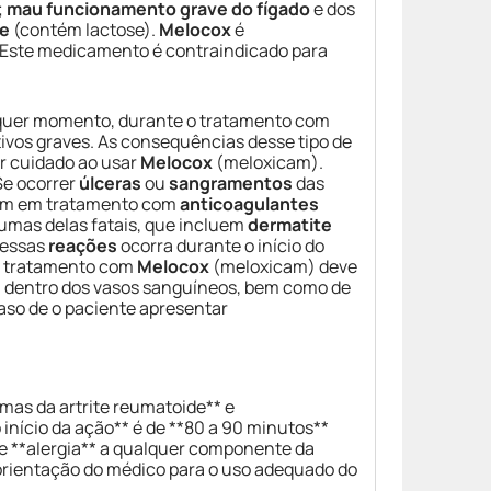
;
mau funcionamento grave do fígado
e dos
se
(contém lactose).
Melocox
é
 Este medicamento é contraindicado para
alquer momento, durante o tratamento com
vos graves. As consequências desse tipo de
r cuidado ao usar
Melocox
(meloxicam).
Se ocorrer
úlceras
ou
sangramentos
das
ejam em tratamento com
anticoagulantes
gumas delas fatais, que incluem
dermatite
dessas
reações
ocorra durante o início do
o tratamento com
Melocox
(meloxicam) deve
s
dentro dos vasos sanguíneos, bem como de
caso de o paciente apresentar
omas da artrite reumatoide** e
 início da ação** é de **80 a 90 minutos**
e **alergia** a qualquer componente da
a orientação do médico para o uso adequado do