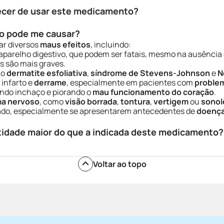
ecer de usar este medicamento?
o pode me causar?
ar diversos
maus efeitos
, incluindo:
aparelho digestivo, que podem ser fatais, mesmo na ausência 
s são mais graves.
mo
dermatite esfoliativa
,
síndrome de Stevens-Johnson
e
N
, infarto e
derrame
, especialmente em pacientes com
problem
ando inchaço e piorando o
mau funcionamento do coração
.
ma nervoso
, como
visão borrada
,
tontura
,
vertigem
ou
sonol
dado, especialmente se apresentarem antecedentes de
doença
tidade maior do que a indicada deste medicamento?
Voltar ao topo