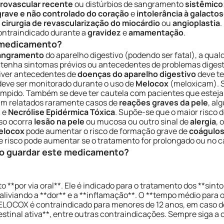
rovascular recente
ou distúrbios de sangramento
sistêmico
rave e não controlado do coração
e
intolerância à galacto
 cirurgia de revascularização do miocárdio
ou
angioplastia
.
ontraindicado durante a
gravidez
e
amamentação
.
e medicamento?
angramento
do aparelho digestivo (podendo ser fatal), a qu
enha sintomas prévios ou antecedentes de problemas digesti
tiver antecedentes de
doenças do aparelho digestivo
deve te
 deve ser monitorado durante o uso de
Melocox
(meloxicam). 
errompido. Também se deve ter cautela com pacientes que est
am relatados raramente casos de
reações graves da pele
, al
n
e
Necrólise Epidérmica Tóxica
. Supõe-se que o maior risco 
so ocorra
lesão na pele
ou mucosa ou outro sinal de
alergia
, 
elocox
pode aumentar o risco de formação grave de
coágulo
se risco pode aumentar se o tratamento for prolongado ou no 
o guardar este medicamento?
**por via oral**. Ele é indicado para o tratamento dos **sint
aliviando a **dor** e a **inflamação**. O **tempo médio para o
MELOCOX é contraindicado para menores de 12 anos, em caso d
estinal ativa**, entre outras contraindicações. Sempre siga 