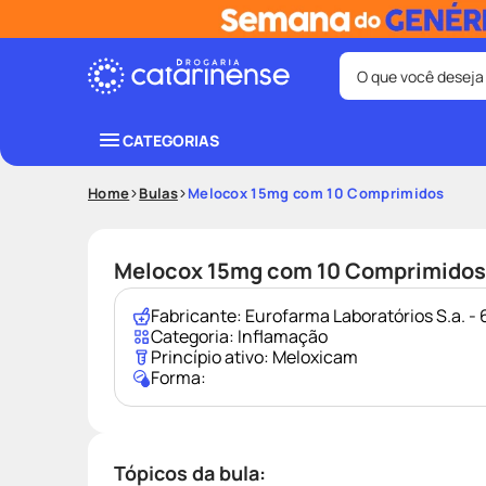
O que você deseja
Termos mais bus
CATEGORIAS
coristina
1
º
Home
Bulas
Melocox 15mg com 10 Comprimidos
shampoo
3
º
ozivy
5
º
Melocox 15mg com 10 Comprimidos
protetor sol
7
º
Fabricante:
Eurofarma Laboratórios S.a. 
fralda pamp
9
º
Categoria:
Inflamação
Princípio ativo:
Meloxicam
Forma:
Tópicos da bula: