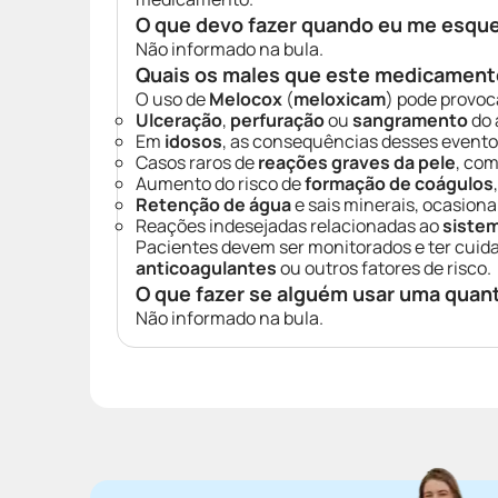
O que devo fazer quando eu me esqu
Não informado na bula.
Quais os males que este medicament
O uso de
Melocox
(
meloxicam
) pode provoc
Ulceração
,
perfuração
ou
sangramento
do 
Em
idosos
, as consequências desses evento
Casos raros de
reações graves da pele
, co
Aumento do risco de
formação de coágulos
Retenção de água
e sais minerais, ocasion
Reações indesejadas relacionadas ao
siste
Pacientes devem ser monitorados e ter cui
anticoagulantes
ou outros fatores de risco.
O que fazer se alguém usar uma quan
Não informado na bula.