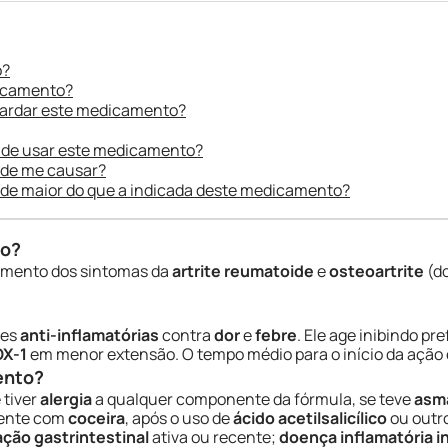
o?
dicamento?
uardar este medicamento?
 de usar este medicamento?
ode me causar?
ade maior do que a indicada deste medicamento?
do?
tamento dos sintomas da
artrite reumatoide
e
osteoartrite
(do
des
anti-inflamatórias
contra
dor
e
febre
. Ele age inibindo 
X-1
em menor extensão. O tempo médio para o início da ação
ento?
 tiver
alergia
a qualquer componente da fórmula, se teve
asm
mente com
coceira
, após o uso de
ácido acetilsalicílico
ou outr
ação gastrintestinal
ativa ou recente;
doença inflamatória i