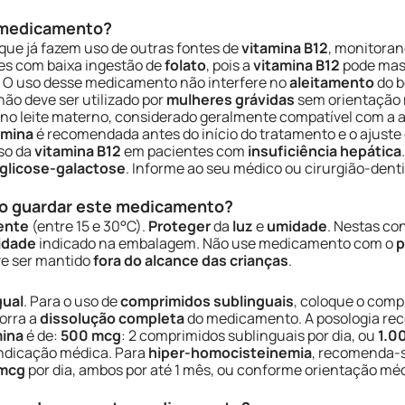
e medicamento?
que já fazem uso de outras fontes de
vitamina B12
, monitora
es com baixa ingestão de
folato
, pois a
vitamina B12
pode masc
. O uso desse medicamento não interfere no
aleitamento
do b
ão deve ser utilizado por
mulheres grávidas
sem orientação
no leite materno, considerado geralmente compatível com 
amina
é recomendada antes do início do tratamento e o ajuste 
uso da
vitamina B12
em pacientes com
insuficiência hepática
glicose-galactose
. Informe ao seu médico ou cirurgião-dent
o guardar este medicamento?
ente
(entre 15 e 30°C).
Proteger
da
luz
e
umidade
. Nestas c
lidade
indicado na embalagem. Não use medicamento com o
p
e ser mantido
fora do alcance das crianças
.
gual
. Para o uso de
comprimidos sublinguais
, coloque o comp
orra a
dissolução completa
do medicamento. A posologia r
ina
é de:
500 mcg
: 2 comprimidos sublinguais por dia, ou
1.0
indicação médica. Para
hiper-homocisteinemia
, recomenda-s
 mcg
por dia, ambos por até 1 mês, ou conforme orientação m