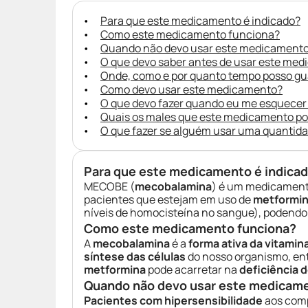
Para que este medicamento é indicado?
Como este medicamento funciona?
Quando não devo usar este medicament
O que devo saber antes de usar este me
Onde, como e por quanto tempo posso g
Como devo usar este medicamento?
O que devo fazer quando eu me esquecer
Quais os males que este medicamento p
O que fazer se alguém usar uma quantid
Para que este medicamento é indica
MECOBE (
mecobalamina
) é um medicament
pacientes que estejam em uso de
metformi
níveis de homocisteína no sangue), podendo 
Como este medicamento funciona?
A
mecobalamina
é a
forma ativa da vitamin
síntese das células
do nosso organismo, en
metformina
pode acarretar na
deficiência 
Quando não devo usar este medicam
Pacientes com hipersensibilidade
aos comp