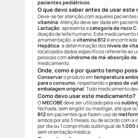
pacientes pediátricos
.
O que devo saber antes de usar est
Deve-se ter atenção com aqueles pacientes 
vitamina
. Atenção deve ser dada em pacient
Lactação
: apresenta a
categoria de risco C
doação de leite humano. Este medicamento n
amamentação, a
vitamina B12
é encontrada 
Hepática
: a determinação dos
níveis de vit
localizados dados específicos referente ao 
pessoas com
síndrome de má-absorção de 
medicamento.
Onde, como e por quanto tempo poss
Conservar
o produto em
temperatura ambi
para o consumo
, respeitando o
prazo de va
embalagem original
. Todo medicamento dev
Como devo usar este medicamento?
O
MECOBE
deve ser utilizado pela via
sublin
fechada, sem engolir ou mastigar, até que oc
B12
em pacientes que fazem uso de
metform
ambos por até 3 meses, ou de acordo com a 
por dia ou 1 comprimido sublingual de
1.000
sem orientação médica.