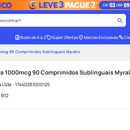
 encontrar?
cados
Bulas de A a Z
Super Ofertas
Marcas Exclusivas
Con
medley
2
º
mcg 90 Comprimidos Sublinguais Myralis
r facial
shampoo
4
º
lenço umedecido
6
º
a 1000mcg 90 Comprimidos Sublinguais Myral
protetor solar
8
º
a Ltda - 17440261000125
ers
teste gravidez
10
º
 B12