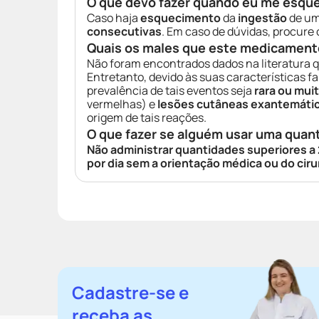
O que devo fazer quando eu me esqu
Caso haja
esquecimento
da
ingestão
de u
consecutivas
. Em caso de dúvidas, procure
Quais os males que este medicament
Não foram encontrados dados na literatura 
Entretanto, devido às suas características f
prevalência de tais eventos seja
rara ou muit
vermelhas) e
lesões cutâneas exantemáti
origem de tais reações.
O que fazer se alguém usar uma quan
Não administrar quantidades superiores a
por dia sem a orientação médica ou do cir
Cadastre-se e
receba as