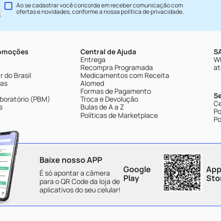
Ao se cadastrar você concorda em receber comunicação com
ofertas e novidades, conforme a nossa
política de privacidade
.
romoções
Central de Ajuda
SA
Entrega
Wh
Recompra Programada
at
 do Brasil
Medicamentos com Receita
tas
Alomed
Formas de Pagamento
S
boratório (PBM)
Troca e Devolução
Ce
s
Bulas de A a Z
Po
Políticas de Marketplace
Po
Baixe nosso APP
Google
App
É só apontar a câmera
Play
Sto
para o QR Code da loja de
aplicativos do seu celular!