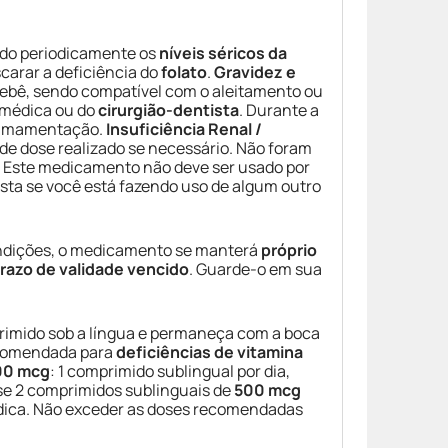
ndo periodicamente os
níveis séricos da
arar a deficiência do
folato
.
Gravidez e
ebê, sendo compatível com o aleitamento ou
 médica ou do
cirurgião-dentista
. Durante a
a amamentação.
Insuficiência Renal /
de dose realizado se necessário. Não foram
. Este medicamento não deve ser usado por
ista se você está fazendo uso de algum outro
ondições, o medicamento se manterá
próprio
razo de validade vencido
. Guarde-o em sua
rimido sob a língua e permaneça com a boca
ecomendada para
deficiências de vitamina
00 mcg
: 1 comprimido sublingual por dia,
e 2 comprimidos sublinguais de
500 mcg
édica. Não exceder as doses recomendadas