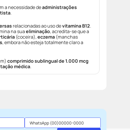
m a necessidade de
administrações
tista
.
ersas
relacionadas ao uso de
vitamina B12
.
lmina na sua
eliminação
, acredita-se que a
rticária
(coceira),
eczema
(manchas
s
, embora não esteja totalmente claro a
um)
comprimido sublingual de 1.000 mcg
ntação médica
.