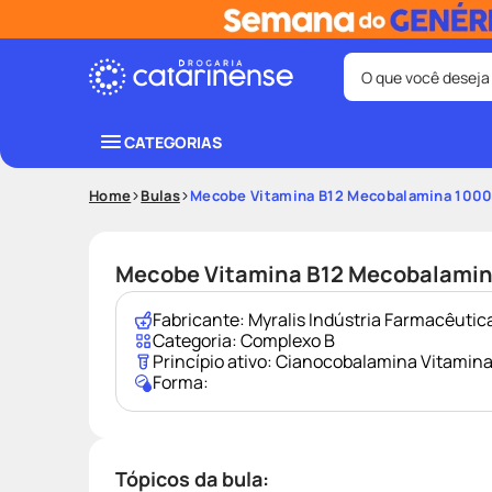
O que você deseja
Termos mais bus
CATEGORIAS
coristina
1
º
Home
Bulas
Mecobe Vitamina B12 Mecobalamina 1000
protetor sola
3
º
tadalafila
5
º
Mecobe Vitamina B12 Mecobalamin
ozivy
7
º
Fabricante:
Myralis Indústria Farmacêutic
fralda pamp
9
º
Categoria:
Complexo B
Princípio ativo:
Cianocobalamina Vitamina
Forma:
Tópicos da bula: