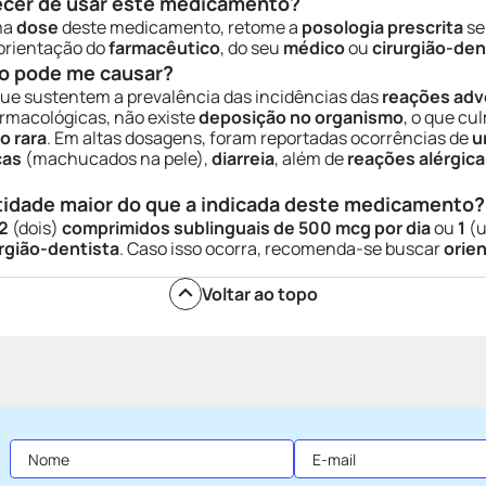
ecer de usar este medicamento?
ma
dose
deste medicamento, retome a
posologia prescrita
se
 orientação do
farmacêutico
, do seu
médico
ou
cirurgião-den
o pode me causar?
que sustentem a prevalência das incidências das
reações adv
armacológicas, não existe
deposição no organismo
, o que cu
o rara
. Em altas dosagens, foram reportadas ocorrências de
u
cas
(machucados na pele),
diarreia
, além de
reações alérgica
tidade maior do que a indicada deste medicamento?
 2
(dois)
comprimidos sublinguais de 500 mcg por dia
ou
1
(
urgião-dentista
. Caso isso ocorra, recomenda-se buscar
orie
Voltar ao topo