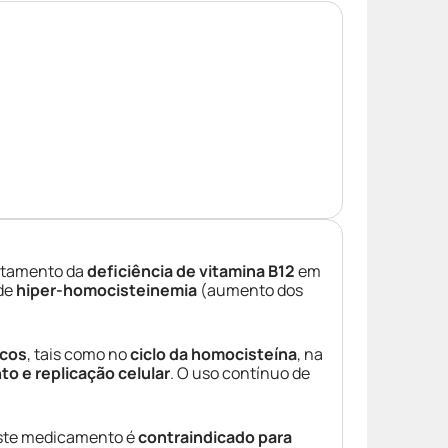
ratamento da
deficiência de vitamina B12
em
 de
hiper-homocisteinemia
(aumento dos
icos
, tais como no
ciclo da homocisteína
, na
o e replicação celular
. O uso contínuo de
Este medicamento é
contraindicado para