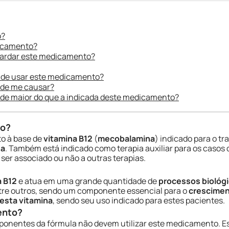
o?
dicamento?
uardar este medicamento?
 de usar este medicamento?
ode me causar?
ade maior do que a indicada deste medicamento?
do?
o à base de
vitamina B12
(
mecobalamina
) indicado para o t
na
. Também está indicado como terapia auxiliar para os casos
ser associado ou não a outras terapias.
a B12
e atua em uma grande quantidade de
processos biológ
tre outros, sendo um componente essencial para o
cresciment
desta vitamina
, sendo seu uso indicado para estes pacientes.
ento?
onentes da fórmula não devem utilizar este medicamento. 