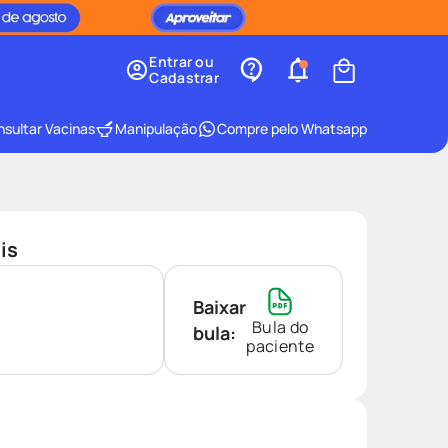
Entrar ou
Cadastrar
sultar Vacinas
Manipulação
Compre pelo Whatsapp
is
Baixar
Bula do
bula:
paciente