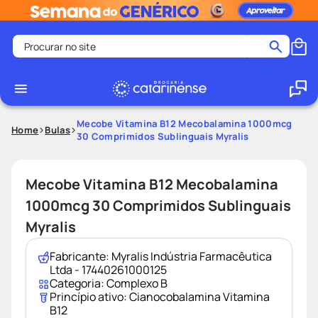
Procurar no site
Termos mais buscados
coristina
1
º
medley
2
º
Mecobe Vitamina B12 Mecobalamina 1000mcg
Home
Bulas
30 Comprimidos Sublinguais Myralis
protetor solar facial
3
º
shampoo
4
º
Mecobe Vitamina B12 Mecobalamina
tadalafila
5
º
1000mcg 30 Comprimidos Sublinguais
lenço umedecido
6
º
Myralis
ozivy
7
º
protetor solar
Fabricante:
Myralis Indústria Farmacêutica
8
º
Ltda - 17440261000125
fralda pampers
9
º
Categoria:
Complexo B
Princípio ativo:
Cianocobalamina Vitamina
teste gravidez
10
º
B12