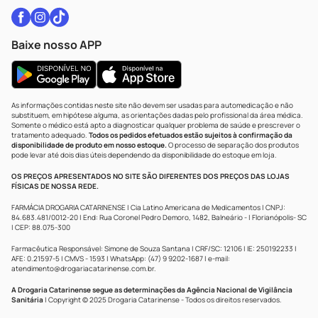
Baixe nosso APP
As informações contidas neste site não devem ser usadas para automedicação e não
substituem, em hipótese alguma, as orientações dadas pelo profissional da área médica.
Somente o médico está apto a diagnosticar qualquer problema de saúde e prescrever o
tratamento adequado.
Todos os pedidos efetuados estão sujeitos à confirmação da
disponibilidade de produto em nosso estoque.
O processo de separação dos produtos
pode levar até dois dias úteis dependendo da disponibilidade do estoque em loja.
OS PREÇOS APRESENTADOS NO SITE SÃO DIFERENTES DOS PREÇOS DAS LOJAS
FÍSICAS DE NOSSA REDE.
FARMÁCIA DROGARIA CATARINENSE | Cia Latino Americana de Medicamentos | CNPJ:
84.683.481/0012-20 | End: Rua Coronel Pedro Demoro, 1482, Balneário - | Florianópolis- SC
| CEP: 88.075-300
Farmacêutica Responsável: Simone de Souza Santana | CRF/SC: 12106 | IE: 250192233 |
AFE: 0.21597-5 | CMVS - 1593 | WhatsApp: (47) 9 9202-1687 | e-mail:
atendimento@drogariacatarinense.com.br
.
A Drogaria Catarinense segue as determinações da Agência Nacional de Vigilância
Sanitária
| Copyright © 2025 Drogaria Catarinense - Todos os direitos reservados.