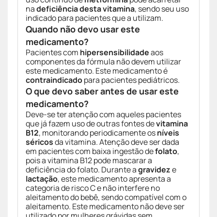
na
deficiência desta vitamina
, sendo seu uso
indicado para pacientes que a utilizam.
Quando não devo usar este
medicamento?
Pacientes com
hipersensibilidade
aos
componentes da fórmula não devem utilizar
este medicamento. Este medicamento é
contraindicado
para pacientes pediátricos.
O que devo saber antes de usar este
medicamento?
Deve-se ter atenção com aqueles pacientes
que já fazem uso de outras fontes de
vitamina
B12
, monitorando periodicamente os
níveis
séricos
da vitamina. Atenção deve ser dada
em pacientes com baixa ingestão de
folato
,
pois a vitamina B12 pode mascarar a
deficiência do folato. Durante a
gravidez
e
lactação
, este medicamento apresenta a
categoria de risco C e não interfere no
aleitamento do bebê, sendo compatível com o
aleitamento. Este medicamento não deve ser
utilizado por mulheres grávidas sem