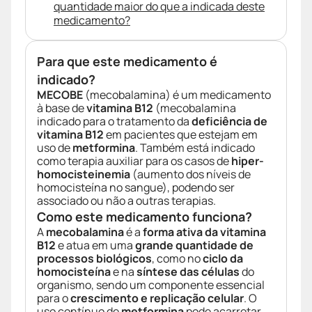
quantidade maior do que a indicada deste
medicamento?
Para que este medicamento é
indicado?
MECOBE
(mecobalamina) é um medicamento
à base de
vitamina B12
(mecobalamina
indicado para o tratamento da
deficiência de
vitamina B12
em pacientes que estejam em
uso de
metformina
. Também está indicado
como terapia auxiliar para os casos de
hiper-
homocisteinemia
(aumento dos níveis de
homocisteína no sangue), podendo ser
associado ou não a outras terapias.
Como este medicamento funciona?
A
mecobalamina
é a
forma ativa da vitamina
B12
e atua em uma
grande quantidade de
processos biológicos
, como no
ciclo da
homocisteína
e na
síntese das células
do
organismo, sendo um componente essencial
para o
crescimento e replicação celular
. O
uso contínuo de
metformina
pode acarretar