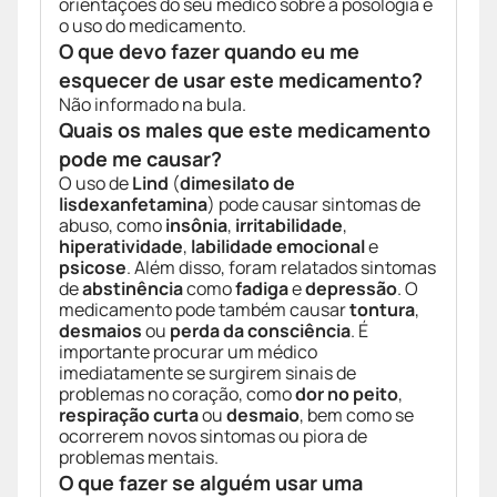
orientações do seu médico sobre a posologia e
o uso do medicamento.
O que devo fazer quando eu me
esquecer de usar este medicamento?
Não informado na bula.
Quais os males que este medicamento
pode me causar?
O uso de
Lind
(
dimesilato de
lisdexanfetamina
) pode causar sintomas de
abuso, como
insônia
,
irritabilidade
,
hiperatividade
,
labilidade emocional
e
psicose
. Além disso, foram relatados sintomas
de
abstinência
como
fadiga
e
depressão
. O
medicamento pode também causar
tontura
,
desmaios
ou
perda da consciência
. É
importante procurar um médico
imediatamente se surgirem sinais de
problemas no coração, como
dor no peito
,
respiração curta
ou
desmaio
, bem como se
ocorrerem novos sintomas ou piora de
problemas mentais.
O que fazer se alguém usar uma