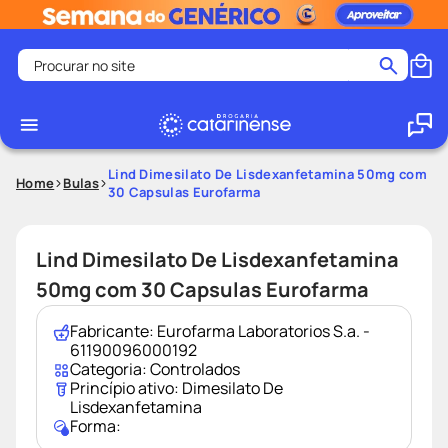
Procurar no site
Termos mais buscados
coristina
1
º
medley
2
º
Lind Dimesilato De Lisdexanfetamina 50mg com
Home
Bulas
30 Capsulas Eurofarma
shampoo
3
º
tadalafila
4
º
Lind Dimesilato De Lisdexanfetamina
ozivy
5
º
50mg com 30 Capsulas Eurofarma
lenço umedecido
6
º
protetor solar
7
º
Fabricante:
Eurofarma Laboratorios S.a. -
61190096000192
desodorante
8
º
Categoria:
Controlados
Princípio ativo:
Dimesilato De
fralda pampers
9
º
Lisdexanfetamina
teste gravidez
10
º
Forma: