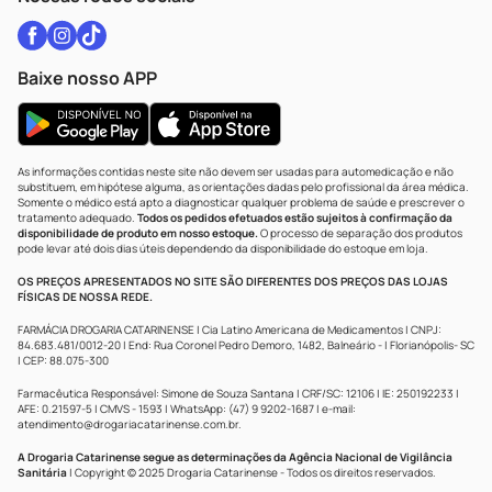
Baixe nosso APP
As informações contidas neste site não devem ser usadas para automedicação e não
substituem, em hipótese alguma, as orientações dadas pelo profissional da área médica.
Somente o médico está apto a diagnosticar qualquer problema de saúde e prescrever o
tratamento adequado.
Todos os pedidos efetuados estão sujeitos à confirmação da
disponibilidade de produto em nosso estoque.
O processo de separação dos produtos
pode levar até dois dias úteis dependendo da disponibilidade do estoque em loja.
OS PREÇOS APRESENTADOS NO SITE SÃO DIFERENTES DOS PREÇOS DAS LOJAS
FÍSICAS DE NOSSA REDE.
FARMÁCIA DROGARIA CATARINENSE | Cia Latino Americana de Medicamentos | CNPJ:
84.683.481/0012-20 | End: Rua Coronel Pedro Demoro, 1482, Balneário - | Florianópolis- SC
| CEP: 88.075-300
Farmacêutica Responsável: Simone de Souza Santana | CRF/SC: 12106 | IE: 250192233 |
AFE: 0.21597-5 | CMVS - 1593 | WhatsApp: (47) 9 9202-1687 | e-mail:
atendimento@drogariacatarinense.com.br
.
A Drogaria Catarinense segue as determinações da Agência Nacional de Vigilância
Sanitária
| Copyright © 2025 Drogaria Catarinense - Todos os direitos reservados.