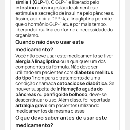
símile 1 (GLP-1)
. O GLP-1 é liberado pelo
intestino
após ingestão de alimentos e
estimula a secreção de insulina pelo pâncreas.
Assim, ao inibir a DPP-4, a linagliptina permite
que o hormônio GLP-1 atue por mais tempo,
liberando insulina conforme a necessidade do
organismo.
Quando não devo usar este
medicamento?
Você não deve usar este medicamento se tiver
alergia
à
linagliptina
ou a qualquer um dos
componentes da fórmula. Não deve ser
utilizado em pacientes com
diabetes mellitus
do tipo 1
nem para o tratamento de uma
condição chamada
cetoacidose diabética
. Se
houver suspeita de
inflamação aguda do
pâncreas
ou
penfigoide bolhoso
, deve-se
descontinuar o uso. Além disso, foi reportada
artralgia grave
em pacientes utilizando
medicamentos da mesma classe.
O que devo saber antes de usar este
medicamento?