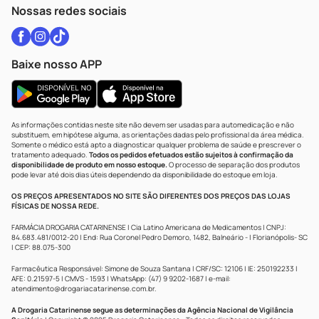
Atendimento@drogariacatarinense.com.br
Nossas redes sociais
Baixe nosso APP
As informações contidas neste site não devem ser usadas para automedicação e não
substituem, em hipótese alguma, as orientações dadas pelo profissional da área médica.
Somente o médico está apto a diagnosticar qualquer problema de saúde e prescrever o
tratamento adequado.
Todos os pedidos efetuados estão sujeitos à confirmação da
disponibilidade de produto em nosso estoque.
O processo de separação dos produtos
pode levar até dois dias úteis dependendo da disponibilidade do estoque em loja.
OS PREÇOS APRESENTADOS NO SITE SÃO DIFERENTES DOS PREÇOS DAS LOJAS
FÍSICAS DE NOSSA REDE.
FARMÁCIA DROGARIA CATARINENSE | Cia Latino Americana de Medicamentos | CNPJ:
84.683.481/0012-20 | End: Rua Coronel Pedro Demoro, 1482, Balneário - | Florianópolis- SC
| CEP: 88.075-300
Farmacêutica Responsável: Simone de Souza Santana | CRF/SC: 12106 | IE: 250192233 |
AFE: 0.21597-5 | CMVS - 1593 | WhatsApp: (47) 9 9202-1687 | e-mail:
atendimento@drogariacatarinense.com.br
.
A Drogaria Catarinense segue as determinações da Agência Nacional de Vigilância