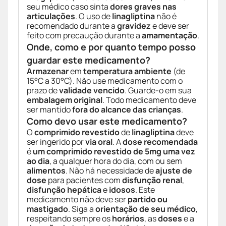
seu médico caso sinta
dores graves nas
articulações
. O uso de
linagliptina
não é
recomendado durante a
gravidez
e deve ser
feito com precaução durante a
amamentação
.
Onde, como e por quanto tempo posso
guardar este medicamento?
Armazenar
em
temperatura ambiente
(de
15°C a 30°C). Não use medicamento com o
prazo de
validade vencido
. Guarde-o em sua
embalagem original
. Todo medicamento deve
ser mantido
fora do alcance das crianças
.
Como devo usar este medicamento?
O
comprimido revestido
de
linagliptina
deve
ser ingerido por
via oral
. A
dose recomendada
é
um comprimido revestido de 5mg uma vez
ao dia
, a qualquer hora do dia, com ou sem
alimentos
. Não há necessidade de
ajuste de
dose
para pacientes com
disfunção renal
,
disfunção hepática
e
idosos
. Este
medicamento não deve ser
partido ou
mastigado
. Siga a
orientação de seu médico
,
respeitando sempre os
horários
, as
doses
e a