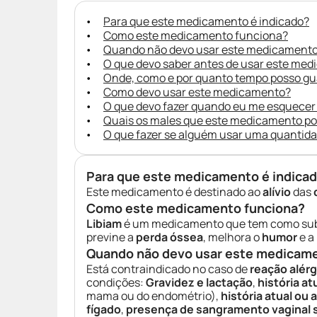
Para que este medicamento é indicado?
Como este medicamento funciona?
Quando não devo usar este medicament
O que devo saber antes de usar este me
Onde, como e por quanto tempo posso g
Como devo usar este medicamento?
O que devo fazer quando eu me esquecer
Quais os males que este medicamento p
O que fazer se alguém usar uma quantid
Para que este medicamento é indica
Este medicamento é destinado ao
alívio
das
Como este medicamento funciona?
Libiam
é um medicamento que tem como sub
previne a
perda óssea
, melhora o
humor
e a
Quando não devo usar este medicam
Está contraindicado no caso de
reação alérg
condições:
Gravidez e lactação
,
história at
mama ou do endométrio),
história atual ou 
fígado
,
presença de sangramento vaginal 