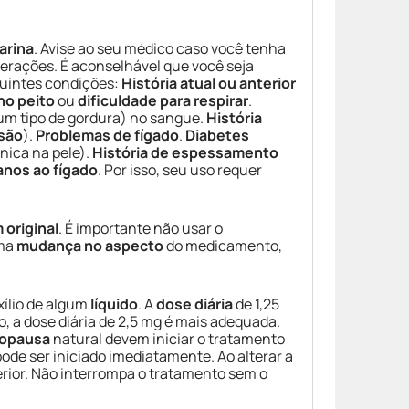
arina
. Avise ao seu médico caso você tenha
erações. É aconselhável que você seja
guintes condições:
História atual ou anterior
no peito
ou
dificuldade para respirar
.
um tipo de gordura) no sangue.
História
são
).
Problemas de fígado
.
Diabetes
nica na pele).
História de espessamento
anos ao fígado
. Por isso, seu uso requer
original
. É importante não usar o
uma
mudança no aspecto
do medicamento,
ílio de algum
líquido
. A
dose diária
de 1,25
, a dose diária de 2,5 mg é mais adequada.
opausa
natural devem iniciar o tratamento
 pode ser iniciado imediatamente. Ao alterar a
erior. Não interrompa o tratamento sem o