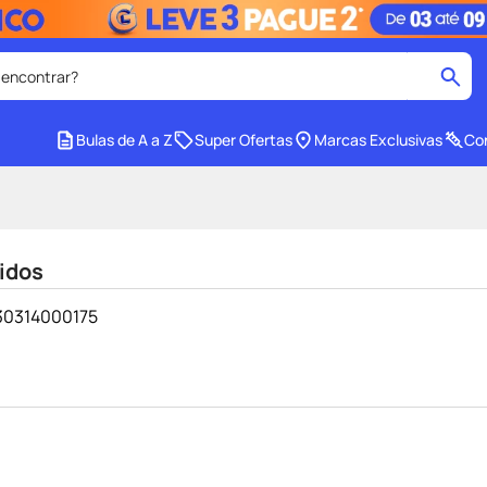
 encontrar?
cados
Bulas de A a Z
Super Ofertas
Marcas Exclusivas
Con
medley
2
º
tadalafila
4
º
lenço umedecido
6
º
idos
ar
desodorante
8
º
230314000175
ers
teste gravidez
10
º