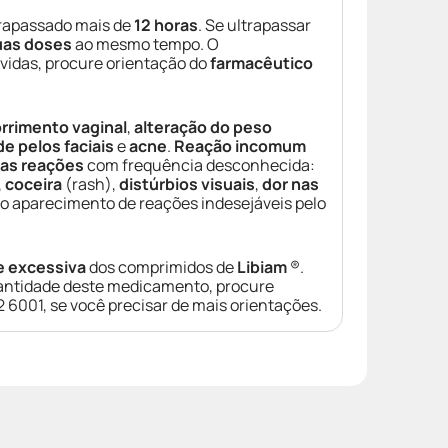
trapassado mais de
12 horas
. Se ultrapassar
uas doses
ao mesmo tempo. O
úvidas, procure orientação do
farmacêutico
rrimento vaginal
,
alteração do peso
e pelos faciais
e
acne
.
Reação incomum
as reações
com frequência desconhecida:
,
coceira
(rash),
distúrbios visuais
,
dor nas
 o aparecimento de reações indesejáveis pelo
e excessiva
dos comprimidos de
Libiam
®.
uantidade deste medicamento, procure
6001, se você precisar de mais orientações.