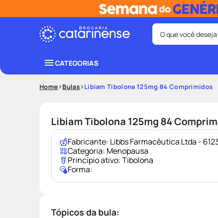
O que você deseja
Termos mais bus
CATEGORIAS
coristina
1
º
Home
Bulas
Libiam Tibolona 125mg 84 Comprimidos
shampoo
3
º
ozivy
5
º
Libiam Tibolona 125mg 84 Comprim
protetor sol
7
º
Fabricante:
Libbs Farmacêutica Ltda - 61
fralda pamp
9
º
Categoria:
Menopausa
Princípio ativo:
Tibolona
Forma:
Tópicos da bula: