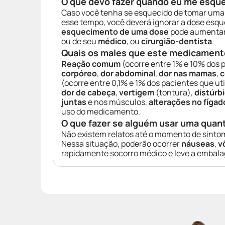
O que devo fazer quando eu me esqu
Caso você tenha se esquecido de tomar um
esse tempo, você deverá ignorar a dose esqu
esquecimento de uma dose
pode aumentar 
ou de seu
médico
, ou
cirurgião-dentista
.
Quais os males que este medicament
Reação comum
(ocorre entre 1% e 10% dos 
corpóreo
,
dor abdominal
,
dor nas mamas
,
c
(ocorre entre 0,1% e 1% dos pacientes que u
dor de cabeça
,
vertigem
(tontura),
distúrbi
juntas
e nos músculos,
alterações no fígad
uso do medicamento.
O que fazer se alguém usar uma quan
Não existem relatos até o momento de sint
Nessa situação, poderão ocorrer
náuseas
,
v
rapidamente socorro médico e leve a embalag