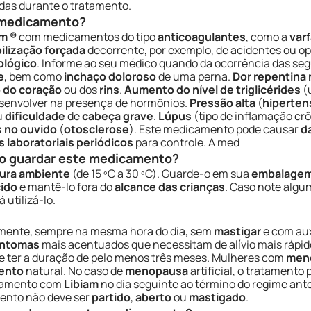
das durante o tratamento.
e medicamento?
am ®
com medicamentos do tipo
anticoagulantes
, como a
varf
ilização forçada
decorrente, por exemplo, de acidentes ou op
ológico
. Informe ao seu médico quando da ocorrência das se
e
, bem como
inchaço doloroso
de uma perna.
Dor repentina 
 do coração
ou dos
rins
.
Aumento do nível de triglicérides
(
senvolver na presença de hormônios.
Pressão alta
(
hiperten
u
dificuldade
de
cabeça grave
.
Lúpus
(tipo de inflamação crô
 no ouvido
(
otosclerose
). Este medicamento pode causar
d
 laboratoriais periódicos
para controle. A med
o guardar este medicamento?
ura ambiente
(de 15 ºC a 30 ºC). Guarde-o em sua
embalagem 
cido
e mantê-lo fora do
alcance das crianças
. Caso note alg
 utilizá-lo.
elmente, sempre na mesma hora do dia, sem
mastigar
e com aux
intomas
mais acentuados que necessitam de alívio mais rápido
e ter a duração de pelo menos três meses. Mulheres com
men
ento
natural. No caso de
menopausa
artificial, o tratamento
ratamento com
Libiam
no dia seguinte ao término do regime ant
ento não deve ser
partido
,
aberto
ou
mastigado
.