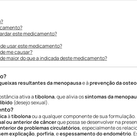
o?
dicamento?
uardar este medicamento?
 de usar este medicamento?
ode me causar?
ade maior do que a indicada deste medicamento?
do?
queixas resultantes da menopausa
e à
prevenção da oste
stância ativa a
tibolona
, que alivia os
sintomas da menopau
libido
(desejo sexual).
ento?
ica
à
tibolona
ou a qualquer componente de sua formulação. N
ual ou anterior de câncer
que possa se desenvolver na prese
anterior de problemas circulatórios
, especialmente os relac
sem explicação
,
porfiria
, e
espessamento do endométrio
. 