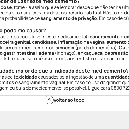
ecer de usar este medicamento?
a
dose
, tome - a assim que se lembrar desde que não tenha ul
ecida e tomar a próxima dose no horário habitual. Não tome
d
a probabilidade de
sangramento de privação
. Em caso de d
o pode me causar?
pacientes que utilizam este medicamento):
sangramento
e
co
oceira genital
,
candidíase
,
inflamação na vagina
,
aumento d
tilizam este medicamento):
amnésia
(perda de memória).
Outr
o gastrintestinal
,
edema
(inchaço),
enxaqueca
,
depressão
o
. Informe ao seu médico, cirurgião-dentista ou farmacêutico
tidade maior do que a indicada deste medicamento?
omas de
toxicidade
causados pela ingestão de uma
quantidad
ômitos
e
sangramento vaginal
. Em caso de uso de grande q
em ou bula do medicamento, se possível. Ligue para 0800 722 
Voltar ao topo