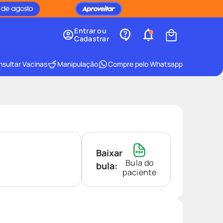
Entrar ou
Cadastrar
sultar Vacinas
Manipulação
Compre pelo Whatsapp
Baixar
Bula do
bula:
paciente