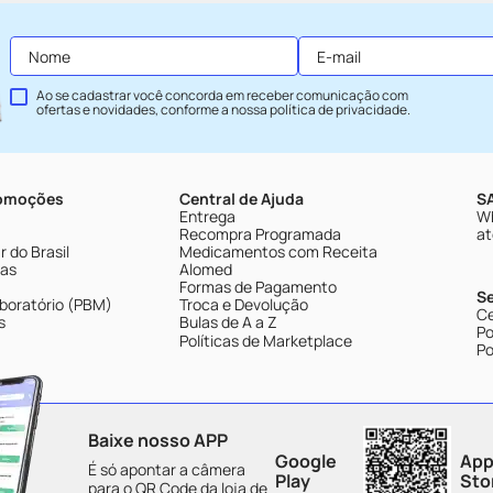
Ao se cadastrar você concorda em receber comunicação com
ofertas e novidades, conforme a nossa
política de privacidade
.
romoções
Central de Ajuda
SA
Entrega
Wh
Recompra Programada
at
 do Brasil
Medicamentos com Receita
tas
Alomed
Formas de Pagamento
S
boratório (PBM)
Troca e Devolução
Ce
s
Bulas de A a Z
Po
Políticas de Marketplace
Po
Baixe nosso APP
Google
App
É só apontar a câmera
Play
Sto
para o QR Code da loja de