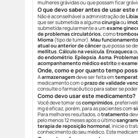
mulheres grávidas ou que possam ficar grávi
O que devo saber antes de usar est
Não é aconselhável a administração de
Libi
que ser submetida a alguma
cirurgia
ou
imob
submetida regularmente a um
exame ginec
de problemas circulatórios
, como
trombos
Mioma
(tipo de tumor).
Mau funcionamento
atual ou anterior de câncer
que possa se de
mellitus
.
Cálculo na vesícula
.
Enxaqueca
o
do endométrio
.
Epilepsia
.
Asma
.
Problemas
acompanhamento médico estrito
e
exames
Onde, como e por quanto tempo poss
A
armazenagem
deve ser feita em
temperat
medicamento com o
prazo de validade ven
consulte o farmacêutico para saber se poderá
Como devo usar este medicamento?
Você deve tomar os
comprimidos
, preferiv
mg é eficaz, porém, para as pacientes com
s
Para melhores resultados, o
tratamento
dev
pelo menos 12 meses após o último
sangram
terapia de reposição hormonal
, inicie o t
conhecimento do seu médico. Este medicam