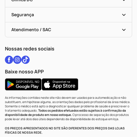
Descontos De Laboratório (PBM)
Medicamentos Com Receita
Cupons E Ofertas
Alomed
Vacinas
Black Friday
Formas De Pagamento
Serviços Farmacêuticos
Segurança
Troca E Devolução
Testes Rápidos
Bulas De A A Z
Autoteste Covid-19
Certificado De Segurança
Políticas De Marketplace
Vacinas
Portal Da Privacidade
Atendimento / SAC
Política De Privacidade
WhatsApp (47) 9202-1687
Atendimento@drogariacatarinense.com.br
Nossas redes sociais
Baixe nosso APP
As informações contidas neste site não devem ser usadas para automedicação e não
substituem, em hipótese alguma, as orientações dadas pelo profissional da área médica.
Somente o médico está apto a diagnosticar qualquer problema de saúde e prescrever o
tratamento adequado.
Todos os pedidos efetuados estão sujeitos à confirmação da
disponibilidade de produto em nosso estoque.
O processo de separação dos produtos
pode levar até dois dias úteis dependendo da disponibilidade do estoque em loja.
OS PREÇOS APRESENTADOS NO SITE SÃO DIFERENTES DOS PREÇOS DAS LOJAS
FÍSICAS DE NOSSA REDE.