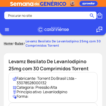
Procurar no site
Termos mais buscados
coristina
1
º
medley
2
º
Levamz Besilato De Levanlodipino 25mg com 30
Home
Bulas
Comprimidos Torrent
shampoo
3
º
tadalafila
4
º
Levamz Besilato De Levanlodipino
ozivy
5
º
25mg com 30 Comprimidos Torrent
lenço umedecido
6
º
protetor solar
7
º
Fabricante:
Torrent Do Brasil Ltda -
33078528000132
desodorante
8
º
Categoria:
Pressão Alta
Princípio ativo:
Levanlodipino
fralda pampers
9
º
Forma:
teste gravidez
10
º