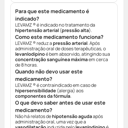
Para que este medicamento é
indicado?
LEVAMZ ® é indicado no tratamento da
hipertensão arterial
(
pressão alta
).
Como este medicamento funciona?
LEVAMZ ® reduz a
pressão arterial
. Após
administração oral de doses terapêuticas, o
levanlodipino
é bem absorvido, atingindo sua
concentração sanguínea máxima
em cerca
de 8 horas.
Quando não devo usar este
medicamento?
LEVAMZ ® é contraindicado em caso de
hipersensibilidade
(alergia) aos
componentes da fórmula
.
O que devo saber antes de usar este
medicamento?
Não há relatos de
hipotensão aguda
após
administração oral, uma vez que a
vasodilatação
induzida pelo
levanlodipino
é