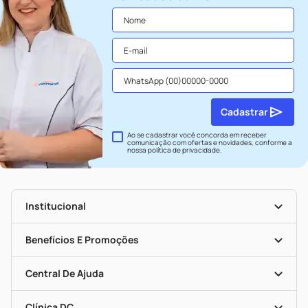
Cadastrar
Ao se cadastrar você concorda em receber
comunicação com ofertas e novidades, conforme a
nossa
política de privacidade
.
Institucional
História
Nossas Lojas
Benefícios E Promoções
Trabalhe Conosco
Seja Uma Loja Parceira
Clube DC
Mapa De Categorias
Convênios
Central De Ajuda
Programa Popular Do Brasil
Encarte De Ofertas
Entrega
Dermaclub
Recompra Programada
Clínica DC