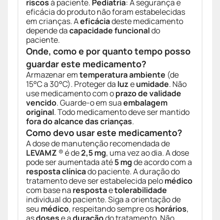
riscos
à paciente.
Pediatria
: A segurança e
eficácia do produto não foram estabelecidas
em crianças. A
eficácia
deste medicamento
depende da
capacidade funcional
do
paciente.
Onde, como e por quanto tempo posso
guardar este medicamento?
Armazenar em
temperatura ambiente
(de
15°C a 30°C). Proteger da
luz
e
umidade
. Não
use medicamento com o
prazo de validade
vencido
. Guarde-o em sua
embalagem
original
. Todo medicamento deve ser mantido
fora do alcance das crianças
.
Como devo usar este medicamento?
A dose de manutenção recomendada de
LEVAMZ
® é de
2,5 mg
, uma vez ao dia. A dose
pode ser aumentada até
5 mg
de acordo com a
resposta clínica
do paciente. A duração do
tratamento deve ser estabelecida pelo
médico
com base na
resposta
e
tolerabilidade
individual do paciente. Siga a orientação de
seu
médico
, respeitando sempre os
horários
,
as
doses
e a
duração
do tratamento. Não