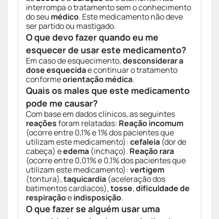
interrompa o tratamento sem o conhecimento
do seu
médico
. Este medicamento não deve
ser partido ou mastigado.
O que devo fazer quando eu me
esquecer de usar este medicamento?
Em caso de esquecimento,
desconsiderar a
dose esquecida
e continuar o tratamento
conforme
orientação médica
.
Quais os males que este medicamento
pode me causar?
Com base em dados clínicos, as seguintes
reações
foram relatadas:
Reação incomum
(ocorre entre 0,1% e 1% dos pacientes que
utilizam este medicamento):
cefaleia
(dor de
cabeça) e
edema
(inchaço).
Reação rara
(ocorre entre 0,01% e 0,1% dos pacientes que
utilizam este medicamento):
vertigem
(tontura),
taquicardia
(aceleração dos
batimentos cardíacos),
tosse
,
dificuldade de
respiração
e
indisposição
.
O que fazer se alguém usar uma