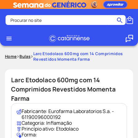
Procurar no site
Termos mais buscados
coristina
1
º
medley
2
º
Larc Etodolaco 600mg com 14 Comprimidos
Home
Bulas
Revestidos Momenta Farma
shampoo
3
º
tadalafila
4
º
Larc Etodolaco 600mg com 14
ozivy
5
º
Comprimidos Revestidos Momenta
lenço umedecido
6
º
Farma
protetor solar
7
º
desodorante
Fabricante:
Eurofarma Laboratorios S.a. -
8
º
61190096000192
fralda pampers
9
º
Categoria:
Inflamação
Princípio ativo:
Etodolaco
teste gravidez
10
º
Forma: