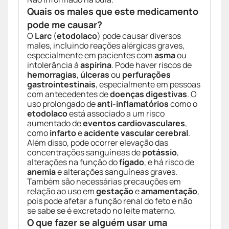
Quais os males que este medicamento
pode me causar?
O
Larc
(
etodolaco
) pode causar diversos
males, incluindo reações alérgicas graves,
especialmente em pacientes com
asma
ou
intolerância à
aspirina
. Pode haver riscos de
hemorragias
,
úlceras
ou
perfurações
gastrointestinais
, especialmente em pessoas
com antecedentes de
doenças digestivas
. O
uso prolongado de
anti-inflamatórios
como o
etodolaco
está associado a um risco
aumentado de
eventos cardiovasculares
,
como
infarto
e
acidente vascular cerebral
.
Além disso, pode ocorrer elevação das
concentrações sanguíneas de
potássio
,
alterações na função do
fígado
, e há risco de
anemia
e alterações sanguíneas graves.
Também são necessárias precauções em
relação ao uso em
gestação
e
amamentação
,
pois pode afetar a função renal do feto e não
se sabe se é excretado no leite materno.
O que fazer se alguém usar uma