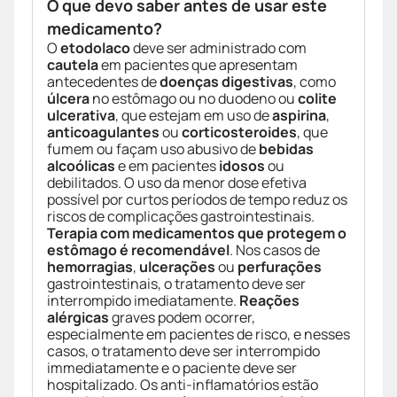
O que devo saber antes de usar este
medicamento?
O
etodolaco
deve ser administrado com
cautela
em pacientes que apresentam
antecedentes de
doenças digestivas
, como
úlcera
no estômago ou no duodeno ou
colite
ulcerativa
, que estejam em uso de
aspirina
,
anticoagulantes
ou
corticosteroides
, que
fumem ou façam uso abusivo de
bebidas
alcoólicas
e em pacientes
idosos
ou
debilitados. O uso da menor dose efetiva
possível por curtos períodos de tempo reduz os
riscos de complicações gastrointestinais.
Terapia com medicamentos que protegem o
estômago é recomendável
. Nos casos de
hemorragias
,
ulcerações
ou
perfurações
gastrointestinais, o tratamento deve ser
interrompido imediatamente.
Reações
alérgicas
graves podem ocorrer,
especialmente em pacientes de risco, e nesses
casos, o tratamento deve ser interrompido
immediatamente e o paciente deve ser
hospitalizado. Os anti-inflamatórios estão