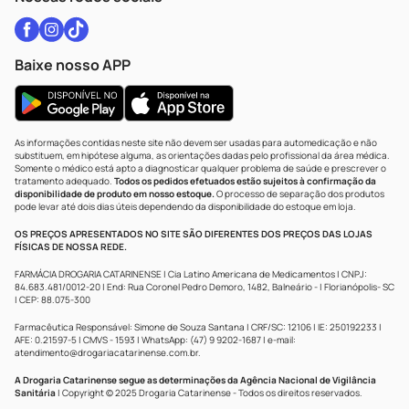
Baixe nosso APP
As informações contidas neste site não devem ser usadas para automedicação e não
substituem, em hipótese alguma, as orientações dadas pelo profissional da área médica.
Somente o médico está apto a diagnosticar qualquer problema de saúde e prescrever o
tratamento adequado.
Todos os pedidos efetuados estão sujeitos à confirmação da
disponibilidade de produto em nosso estoque.
O processo de separação dos produtos
pode levar até dois dias úteis dependendo da disponibilidade do estoque em loja.
OS PREÇOS APRESENTADOS NO SITE SÃO DIFERENTES DOS PREÇOS DAS LOJAS
FÍSICAS DE NOSSA REDE.
FARMÁCIA DROGARIA CATARINENSE | Cia Latino Americana de Medicamentos | CNPJ:
84.683.481/0012-20 | End: Rua Coronel Pedro Demoro, 1482, Balneário - | Florianópolis- SC
| CEP: 88.075-300
Farmacêutica Responsável: Simone de Souza Santana | CRF/SC: 12106 | IE: 250192233 |
AFE: 0.21597-5 | CMVS - 1593 | WhatsApp: (47) 9 9202-1687 | e-mail:
atendimento@drogariacatarinense.com.br
.
A Drogaria Catarinense segue as determinações da Agência Nacional de Vigilância
Sanitária
| Copyright © 2025 Drogaria Catarinense - Todos os direitos reservados.