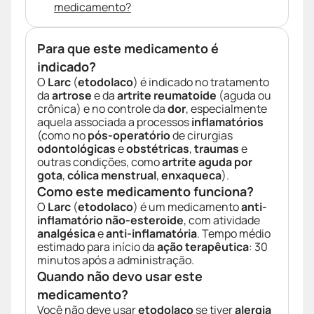
medicamento?
Para que este medicamento é
indicado?
O
Larc
(
etodolaco
) é indicado no tratamento
da
artrose
e da
artrite reumatoide
(aguda ou
crônica) e no controle da
dor
, especialmente
aquela associada a processos
inflamatórios
(como no
pós-operatório
de cirurgias
odontológicas
e
obstétricas
,
traumas
e
outras condições, como
artrite aguda por
gota
,
cólica menstrual
,
enxaqueca
).
Como este medicamento funciona?
O
Larc
(
etodolaco
) é um medicamento
anti-
inflamatório não-esteroide
, com atividade
analgésica
e
anti-inflamatória
. Tempo médio
estimado para início da
ação terapêutica
: 30
minutos após a administração.
Quando não devo usar este
medicamento?
Você não deve usar
etodolaco
se tiver
alergia