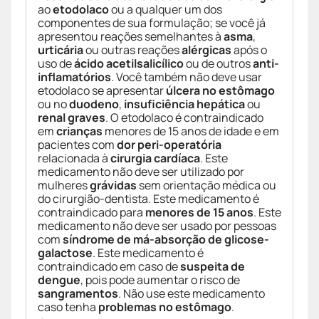
ao
etodolaco
ou a qualquer um dos
componentes de sua formulação; se você já
apresentou reações semelhantes à
asma
,
urticária
ou outras reações
alérgicas
após o
uso de
ácido acetilsalicílico
ou de outros
anti-
inflamatórios
. Você também não deve usar
etodolaco se apresentar
úlcera no estômago
ou no
duodeno
,
insuficiência hepática
ou
renal graves
. O etodolaco é contraindicado
em
crianças
menores de 15 anos de idade e em
pacientes com
dor peri-operatória
relacionada à
cirurgia cardíaca
. Este
medicamento não deve ser utilizado por
mulheres
grávidas
sem orientação médica ou
do cirurgião-dentista. Este medicamento é
contraindicado para
menores de 15 anos
. Este
medicamento não deve ser usado por pessoas
com
síndrome de má-absorção de glicose-
galactose
. Este medicamento é
contraindicado em caso de
suspeita de
dengue
, pois pode aumentar o risco de
sangramentos
. Não use este medicamento
caso tenha
problemas no estômago
.