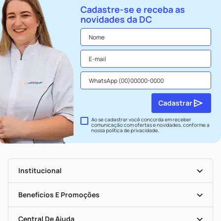
Cadastre-se e receba as
novidades da DC
Cadastrar
Ao se cadastrar você concorda em receber
comunicação com ofertas e novidades, conforme a
nossa
política de privacidade
.
Institucional
História
Nossas Lojas
Benefícios E Promoções
Trabalhe Conosco
Seja Uma Loja Parceira
Clube DC
Mapa De Categorias
Convênios
Central De Ajuda