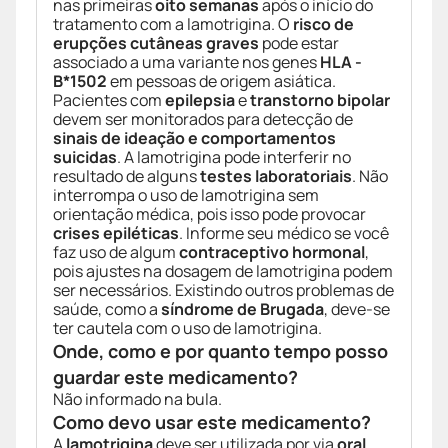
nas primeiras
oito semanas
após o início do
tratamento com a lamotrigina. O
risco de
erupções cutâneas graves
pode estar
associado a uma variante nos genes
HLA -
B*1502
em pessoas de origem asiática.
Pacientes com
epilepsia
e
transtorno bipolar
devem ser monitorados para detecção de
sinais de ideação e comportamentos
suicidas
. A lamotrigina pode interferir no
resultado de alguns
testes laboratoriais
. Não
interrompa o uso de lamotrigina sem
orientação médica, pois isso pode provocar
crises epiléticas
. Informe seu médico se você
faz uso de algum
contraceptivo hormonal
,
pois ajustes na dosagem de lamotrigina podem
ser necessários. Existindo outros problemas de
saúde, como a
síndrome de Brugada
, deve-se
ter cautela com o uso de lamotrigina.
Onde, como e por quanto tempo posso
guardar este medicamento?
Não informado na bula.
Como devo usar este medicamento?
A
lamotrigina
deve ser utilizada por via
oral
,