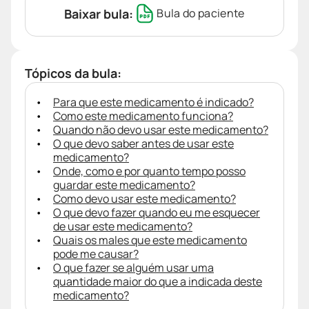
Baixar bula:
Bula do paciente
Tópicos da bula:
Para que este medicamento é indicado?
Como este medicamento funciona?
Quando não devo usar este medicamento?
O que devo saber antes de usar este
medicamento?
Onde, como e por quanto tempo posso
guardar este medicamento?
Como devo usar este medicamento?
O que devo fazer quando eu me esquecer
de usar este medicamento?
Quais os males que este medicamento
pode me causar?
O que fazer se alguém usar uma
quantidade maior do que a indicada deste
medicamento?