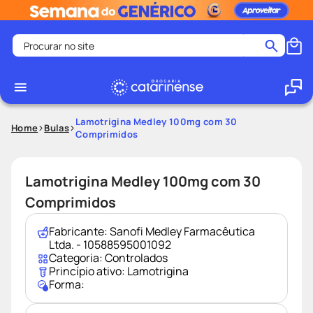
Procurar no site
Termos mais buscados
coristina
1
º
medley
2
º
Lamotrigina Medley 100mg com 30
Home
Bulas
Comprimidos
fralda
3
º
protetor solar facial
4
º
Lamotrigina Medley 100mg com 30
shampoo
5
º
Comprimidos
tadalafila
6
º
lenço umedecido
7
º
Fabricante:
Sanofi Medley Farmacêutica
Ltda. - 10588595001092
sabonete liquido
8
º
Categoria:
Controlados
Princípio ativo:
Lamotrigina
desodorante
9
º
Forma:
protetor solar
10
º