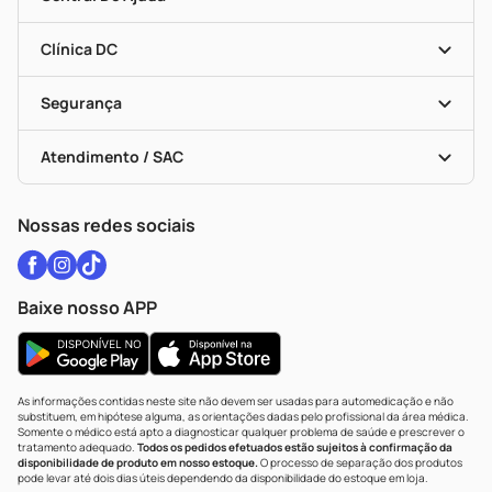
Programa Popular Do Brasil
Encarte De Ofertas
Entrega
Dermaclub
Recompra Programada
Clínica DC
Descontos De Laboratório (PBM)
Medicamentos Com Receita
Cupons E Ofertas
Alomed
Vacinas
Black Friday
Formas De Pagamento
Serviços Farmacêuticos
Segurança
Troca E Devolução
Testes Rápidos
Bulas De A A Z
Autoteste Covid-19
Certificado De Segurança
Políticas De Marketplace
Vacinas
Portal Da Privacidade
Atendimento / SAC
Política De Privacidade
WhatsApp (47) 9202-1687
Atendimento@drogariacatarinense.com.br
Nossas redes sociais
Baixe nosso APP
As informações contidas neste site não devem ser usadas para automedicação e não
substituem, em hipótese alguma, as orientações dadas pelo profissional da área médica.
Somente o médico está apto a diagnosticar qualquer problema de saúde e prescrever o
tratamento adequado.
Todos os pedidos efetuados estão sujeitos à confirmação da
disponibilidade de produto em nosso estoque.
O processo de separação dos produtos
pode levar até dois dias úteis dependendo da disponibilidade do estoque em loja.