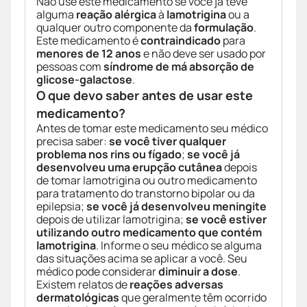
Não use este medicamento se você já teve
alguma
reação alérgica
à
lamotrigina
ou a
qualquer outro componente da
formulação
.
Este medicamento é
contraindicado
para
menores de 12 anos
e não deve ser usado por
pessoas com
síndrome de má absorção de
glicose-galactose
.
O que devo saber antes de usar este
medicamento?
Antes de tomar este medicamento seu médico
precisa saber:
se você tiver qualquer
problema nos rins ou fígado
;
se você já
desenvolveu uma erupção cutânea
depois
de tomar lamotrigina ou outro medicamento
para tratamento do transtorno bipolar ou da
epilepsia;
se você já desenvolveu meningite
depois de utilizar lamotrigina;
se você estiver
utilizando outro medicamento que contém
lamotrigina
. Informe o seu médico se alguma
das situações acima se aplicar a você. Seu
médico pode considerar
diminuir a dose
.
Existem relatos de
reações adversas
dermatológicas
que geralmente têm ocorrido