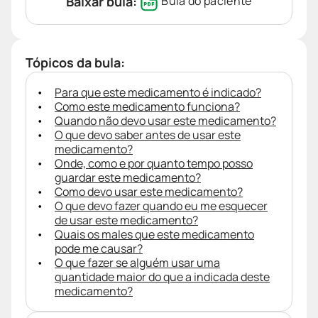
Baixar bula:
Bula do paciente
Tópicos da bula:
Para que este medicamento é indicado?
Como este medicamento funciona?
Quando não devo usar este medicamento?
O que devo saber antes de usar este
medicamento?
Onde, como e por quanto tempo posso
guardar este medicamento?
Como devo usar este medicamento?
O que devo fazer quando eu me esquecer
de usar este medicamento?
Quais os males que este medicamento
pode me causar?
O que fazer se alguém usar uma
quantidade maior do que a indicada deste
medicamento?