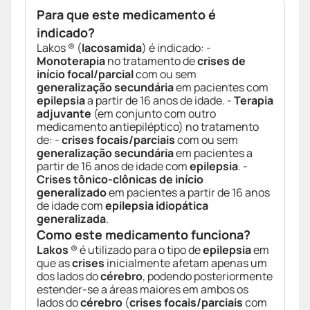
Para que este medicamento é
indicado?
Lakos ® (
lacosamida
) é indicado: -
Monoterapia
no tratamento de
crises de
início focal/parcial
com ou sem
generalização secundária
em pacientes com
epilepsia
a partir de 16 anos de idade. -
Terapia
adjuvante
(em conjunto com outro
medicamento antiepiléptico) no tratamento
de: -
crises focais/parciais
com ou sem
generalização secundária
em pacientes a
partir de 16 anos de idade com
epilepsia
. -
Crises tônico-clônicas de início
generalizado
em pacientes a partir de 16 anos
de idade com
epilepsia idiopática
generalizada
.
Como este medicamento funciona?
Lakos
® é utilizado para o tipo de
epilepsia
em
que as
crises
inicialmente afetam apenas um
dos lados do
cérebro
, podendo posteriormente
estender-se a áreas maiores em ambos os
lados do
cérebro
(
crises focais/parciais
com