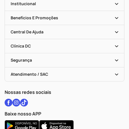
Institucional
História
Nossas Lojas
Benefícios E Promoções
Trabalhe Conosco
Seja Uma Loja Parceira
Clube DC
Mapa De Categorias
Convênios
Central De Ajuda
Programa Popular Do Brasil
Encarte De Ofertas
Entrega
Dermaclub
Recompra Programada
Clínica DC
Descontos De Laboratório (PBM)
Medicamentos Com Receita
Cupons E Ofertas
Alomed
Vacinas
Black Friday
Formas De Pagamento
Serviços Farmacêuticos
Segurança
Troca E Devolução
Testes Rápidos
Bulas De A A Z
Autoteste Covid-19
Certificado De Segurança
Políticas De Marketplace
Vacinas
Portal Da Privacidade
Atendimento / SAC
Política De Privacidade
WhatsApp (47) 9202-1687
Atendimento@drogariacatarinense.com.br
Nossas redes sociais
Baixe nosso APP