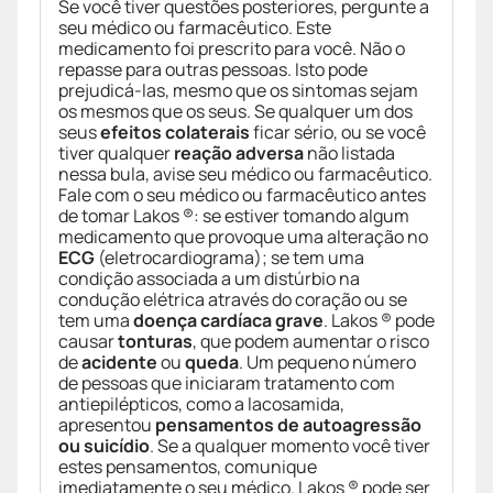
Se você tiver questões posteriores, pergunte a
seu médico ou farmacêutico. Este
medicamento foi prescrito para você. Não o
repasse para outras pessoas. Isto pode
prejudicá-las, mesmo que os sintomas sejam
os mesmos que os seus. Se qualquer um dos
seus
efeitos colaterais
ficar sério, ou se você
tiver qualquer
reação adversa
não listada
nessa bula, avise seu médico ou farmacêutico.
Fale com o seu médico ou farmacêutico antes
de tomar Lakos ®: se estiver tomando algum
medicamento que provoque uma alteração no
ECG
(eletrocardiograma); se tem uma
condição associada a um distúrbio na
condução elétrica através do coração ou se
tem uma
doença cardíaca grave
. Lakos ® pode
causar
tonturas
, que podem aumentar o risco
de
acidente
ou
queda
. Um pequeno número
de pessoas que iniciaram tratamento com
antiepilépticos, como a lacosamida,
apresentou
pensamentos de autoagressão
ou suicídio
. Se a qualquer momento você tiver
estes pensamentos, comunique
imediatamente o seu médico. Lakos ® pode ser