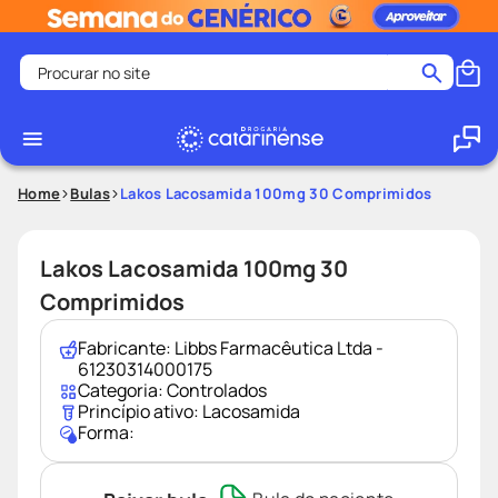
Procurar no site
Termos mais buscados
coristina
1
º
medley
2
º
Home
Bulas
Lakos Lacosamida 100mg 30 Comprimidos
fralda
3
º
protetor solar facial
4
º
Lakos Lacosamida 100mg 30
shampoo
5
º
Comprimidos
tadalafila
6
º
Fabricante:
Libbs Farmacêutica Ltda -
lenço umedecido
7
º
61230314000175
Categoria:
Controlados
sabonete liquido
8
º
Princípio ativo:
Lacosamida
Forma:
desodorante
9
º
protetor solar
10
º