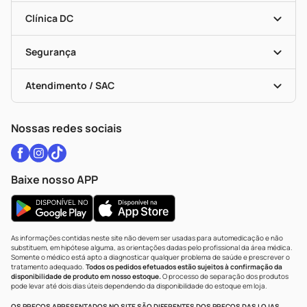
Encarte De Ofertas
Entrega
Dermaclub
Recompra Programada
Clínica DC
Descontos De Laboratório (PBM)
Medicamentos Com Receita
Cupons E Ofertas
Alomed
Vacinas
Black Friday
Formas De Pagamento
Serviços Farmacêuticos
Segurança
Troca E Devolução
Testes Rápidos
Bulas De A A Z
Autoteste Covid-19
Certificado De Segurança
Políticas De Marketplace
Vacinas
Portal Da Privacidade
Atendimento / SAC
Política De Privacidade
WhatsApp (47) 9202-1687
Atendimento@drogariacatarinense.com.br
Nossas redes sociais
Baixe nosso APP
As informações contidas neste site não devem ser usadas para automedicação e não
substituem, em hipótese alguma, as orientações dadas pelo profissional da área médica.
Somente o médico está apto a diagnosticar qualquer problema de saúde e prescrever o
tratamento adequado.
Todos os pedidos efetuados estão sujeitos à confirmação da
disponibilidade de produto em nosso estoque.
O processo de separação dos produtos
pode levar até dois dias úteis dependendo da disponibilidade do estoque em loja.
OS PREÇOS APRESENTADOS NO SITE SÃO DIFERENTES DOS PREÇOS DAS LOJAS