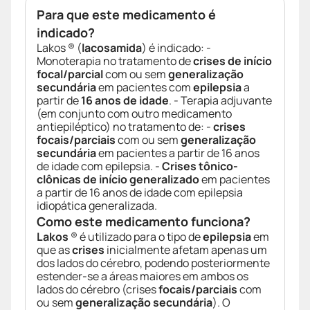
Para que este medicamento é
indicado?
Lakos ® (
lacosamida
) é indicado: -
Monoterapia no tratamento de
crises de início
focal/parcial
com ou sem
generalização
secundária
em pacientes com
epilepsia
a
partir de
16 anos de idade
. - Terapia adjuvante
(em conjunto com outro medicamento
antiepiléptico) no tratamento de: -
crises
focais/parciais
com ou sem
generalização
secundária
em pacientes a partir de 16 anos
de idade com epilepsia. -
Crises tônico-
clônicas de início generalizado
em pacientes
a partir de 16 anos de idade com epilepsia
idiopática generalizada.
Como este medicamento funciona?
Lakos
® é utilizado para o tipo de
epilepsia
em
que as
crises
inicialmente afetam apenas um
dos lados do cérebro, podendo posteriormente
estender-se a áreas maiores em ambos os
lados do cérebro (crises
focais/parciais
com
ou sem
generalização secundária
). O