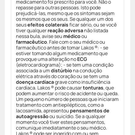
medicamento foi prescrito para você. Não o
repasse para outras pessoas. Isto pode
prejudicá-las, mesmo que os sintomas sejam
os mesmos que os seus. Se qualquer um dos
seus
efeitos colaterais
ficar sério, ou se você
tiver qualquer
reação adversa
não listada
nessa bula, avise seu
médico
ou
farmacêutico
. Fale com o seu médico ou
farmacêutico antes de tomar Lakos ®: - se
estiver tomando algum medicamento que
provoque uma alteração no
ECG
(eletrocardiograma); - se tem uma condição
associada a um
distúrbio
na condução
elétrica através do coração ou se tem uma
doença cardíaca
grave como insuficiência
cardíaca. Lakos ® pode causar
tonturas
, que
podem aumentar o risco de acidente ou queda.
Um pequeno número de pessoas que iniciaram
tratamento com antiepilépticos, como a
lacosamida, apresentou
pensamentos de
autoagressão
ou suicídio. Se a qualquer
momento você tiver estes pensamentos,
comunique imediatamente o seu médico.
Lakos ® pode ser ingerido com ou sem