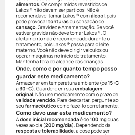
alimentos
. Os comprimidos revestidos de
Lakos ® não devem ser partidos. Não é
recomendável tomar Lakos ® com
álcool
, pois
pode provocar
tonturas
ou sensação de
cansaço
. Gravidez e Amamentação: Se você
estiver grávida não deve tomar Lakos ®. O
aleitamento não é recomendado durante o
tratamento, pois Lakos ® passa para o leite
materno. Você não deve dirigir veículos ou
operar máquinas no início do tratamento.
Mantenha fora do alcance das crianças.
Onde, como e por quanto tempo posso
guardar este medicamento?
Armazenar em temperatura ambiente (de
15 ºC
a
30 ºC
). Guarde-o em sua
embalagem
original
. Não use medicamento com o prazo de
validade vencido
. Para descartar, pergunte ao
seu
farmacêutico
como fazê-lo corretamente.
Como devo usar este medicamento?
A
dose inicial recomendada
é de
100 mg
duas
vezes ao dia (
200 mg/dia
). Dependendo da
resposta
e
tolerabilidade
, a dose pode ser