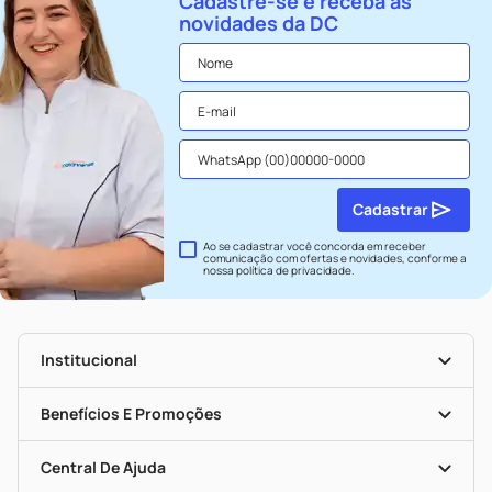
Cadastre-se e receba as
novidades da DC
Cadastrar
Ao se cadastrar você concorda em receber
comunicação com ofertas e novidades, conforme a
nossa
política de privacidade
.
Institucional
História
Nossas Lojas
Benefícios E Promoções
Trabalhe Conosco
Seja Uma Loja Parceira
Clube DC
Mapa De Categorias
Convênios
Central De Ajuda
Programa Popular Do Brasil