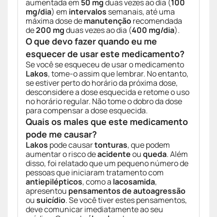
aumentada em
50 mg
duas vezes ao dia (
100
mg/dia
) em
intervalos
semanais, até uma
máxima dose de
manutenção
recomendada
de
200 mg
duas vezes ao dia (
400 mg/dia
).
O que devo fazer quando eu me
esquecer de usar este medicamento?
Se você se esqueceu de usar o medicamento
Lakos
, tome-o assim que lembrar. No entanto,
se estiver perto do horário da próxima dose,
desconsidere a dose esquecida e retome o uso
no horário regular. Não tome o dobro da dose
para compensar a dose esquecida.
Quais os males que este medicamento
pode me causar?
Lakos
pode causar
tonturas
, que podem
aumentar o risco de
acidente
ou
queda
. Além
disso, foi relatado que um pequeno número de
pessoas que iniciaram tratamento com
antiepilépticos
, como a
lacosamida
,
apresentou
pensamentos de autoagressão
ou
suicídio
. Se você tiver estes pensamentos,
deve comunicar imediatamente ao seu