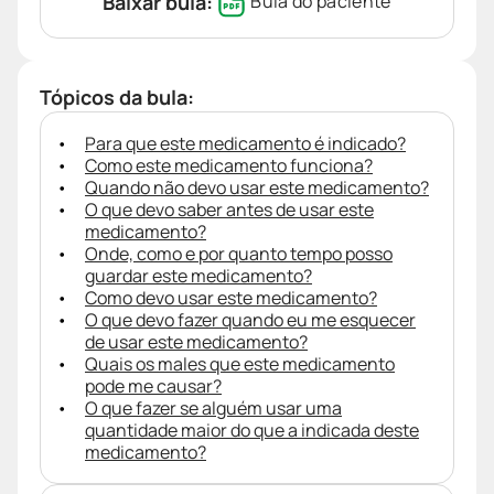
Baixar bula:
Bula do paciente
Tópicos da bula:
Para que este medicamento é indicado?
Como este medicamento funciona?
Quando não devo usar este medicamento?
O que devo saber antes de usar este
medicamento?
Onde, como e por quanto tempo posso
guardar este medicamento?
Como devo usar este medicamento?
O que devo fazer quando eu me esquecer
de usar este medicamento?
Quais os males que este medicamento
pode me causar?
O que fazer se alguém usar uma
quantidade maior do que a indicada deste
medicamento?