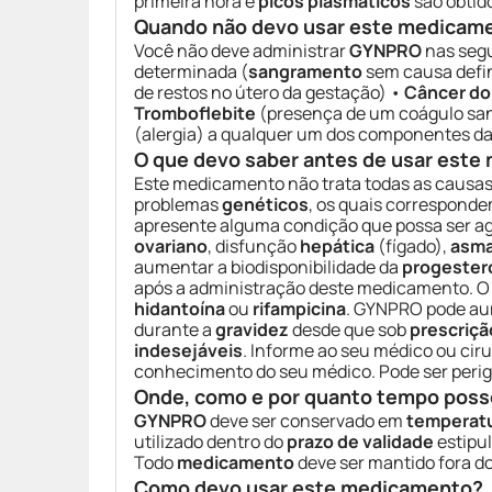
primeira hora e
picos plasmáticos
são obtid
Quando não devo usar este medicam
Você não deve administrar
GYNPRO
nas segu
determinada (
sangramento
sem causa defi
de restos no útero da gestação) •
Câncer do
Tromboflebite
(presença de um coágulo sa
(alergia) a qualquer um dos componentes da
O que devo saber antes de usar est
Este medicamento não trata todas as causa
problemas
genéticos
, os quais correspond
apresente alguma condição que possa ser a
ovariano
, disfunção
hepática
(fígado),
asma
aumentar a biodisponibilidade da
progester
após a administração deste medicamento. O 
hidantoína
ou
rifampicina
. GYNPRO pode au
durante a
gravidez
desde que sob
prescriçã
indesejáveis
. Informe ao seu médico ou ci
conhecimento do seu médico. Pode ser perig
Onde, como e por quanto tempo poss
GYNPRO
deve ser conservado em
temperat
utilizado dentro do
prazo de validade
estipu
Todo
medicamento
deve ser mantido fora d
Como devo usar este medicamento?