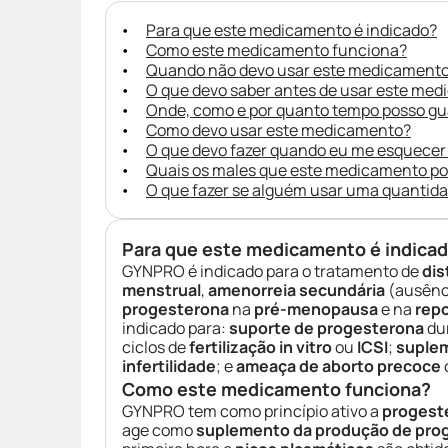
Para que este medicamento é indicado?
Como este medicamento funciona?
Quando não devo usar este medicament
O que devo saber antes de usar este me
Onde, como e por quanto tempo posso g
Como devo usar este medicamento?
O que devo fazer quando eu me esquecer
Quais os males que este medicamento p
O que fazer se alguém usar uma quantid
Para que este medicamento é indica
GYNPRO é indicado para o tratamento de
dis
menstrual
,
amenorreia secundária
(ausênc
progesterona
na
pré-menopausa
e na
rep
indicado para:
suporte de progesterona
du
ciclos de
fertilização in vitro
ou
ICSI
;
suplem
infertilidade
; e
ameaça de aborto precoce
Como este medicamento funciona?
GYNPRO tem como princípio ativo a
progeste
age como
suplemento da produção de pro