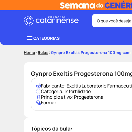
O que você deseja
Termos mais bus
CATEGORIAS
coristina
1
º
Home
Bulas
Gynpro Exeltis Progesterona 100mg com
protetor sola
3
º
tadalafila
5
º
Gynpro Exeltis Progesterona 100m
ozivy
7
º
Fabricante:
Exeltis Laboratorio Farmaceut
fralda pamp
9
º
Categoria:
Infertilidade
Princípio ativo:
Progesterona
Forma:
Tópicos da bula: