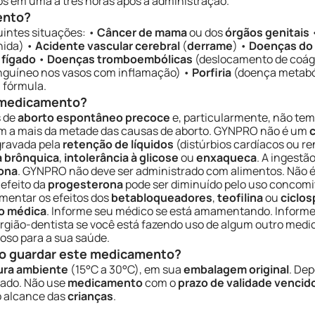
os em uma a três horas após a administração.
ento?
intes situações: •
Câncer de mama
ou dos
órgãos genitais
nida) •
Acidente vascular cerebral
(
derrame
) •
Doenças do 
 fígado
•
Doenças tromboembólicas
(deslocamento de coágu
nguíneo nos vasos com inflamação) •
Porfiria
(doença metabó
 fórmula.
e medicamento?
s de
aborto espontâneo precoce
e, particularmente, não tem
em a mais da metade das causas de aborto. GYNPRO não é um
gravada pela
retenção de líquidos
(distúrbios cardíacos ou re
 brônquica
,
intolerância à glicose
ou
enxaqueca
. A ingest
ona
. GYNPRO não deve ser administrado com alimentos. Não é
efeito da
progesterona
pode ser diminuído pelo uso concom
mentar os efeitos dos
betabloqueadores
,
teofilina
ou
ciclos
o médica
. Informe seu médico se está amamentando. Inform
rurgião-dentista se você está fazendo uso de algum outro m
oso para a sua saúde.
o guardar este medicamento?
ura ambiente
(15°C a 30°C), em sua
embalagem original
. Dep
lado. Não use
medicamento
com o
prazo de validade vencid
o alcance das
crianças
.