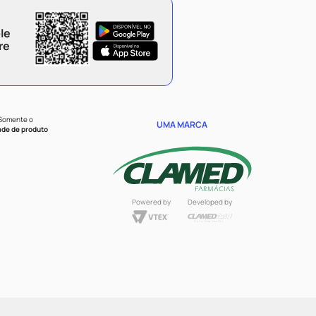
le
re
 Somente o
UMA MARCA
ade de produto
Powered by
Developed by