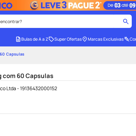
 encontrar?
cados
Bulas de A a Z
Super Ofertas
Marcas Exclusivas
Con
medley
2
º
 60 Capsulas
r facial
shampoo
4
º
lenço umedecido
6
º
g com 60 Capsulas
protetor solar
8
º
ico Ltda - 19136432000152
ers
teste gravidez
10
º