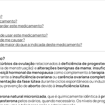
o?
dicamento?
uardar este medicamento?
 de usar este medicamento?
ode me causar?
ade maior do que a indicada deste medicamento?
do?
túrbios da ovulação
relacionados à
deficiência de progeste
ia de menstruação) e
alterações benignas da mama
;
insufi
osiçã hormonal da menopausa
como complemento à
terapia
rante a
insuficiência ovariana
ou
carência ovariana comple
entação da fase lútea
durante ciclos espontâneos ou induz
ou prevenção de
aborto
devido à
insuficiência lútea
.
rona natural micronizada
, que é quimicamente idêntica à
p
gesterona
pelos ovários, quando necessário. Os níveis de pr