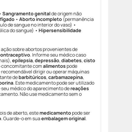
•
Sangramento genital
de origem não
fígado
•
Aborto incompleto
(permanência
lo de sangue no interior do vaso) •
lica do sangue) •
Hipersensibilidade
 ação sobre abortos provenientes de
contraceptivo
. Informe seu médico caso
nais),
epilepsia
,
depressão
,
diabetes
,
cisto
ão concomitante com
alimentos
pode
 recomendável dirigir ou operar máquinas
itante de
barbitúricos
,
carbamazepina
,
porina
. Este medicamento pode ser utilizado
e seu médico do aparecimento de
reações
edicamento. Não use medicamento sem o
ois de aberto, este
medicamento
pode ser
o
. Guarde-o em sua
embalagem original
.