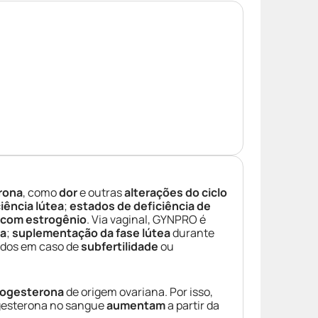
rona
, como
dor
e outras
alterações do ciclo
ciência lútea
;
estados de deficiência de
 com estrogênio
. Via vaginal, GYNPRO é
ta
;
suplementação da fase lútea
durante
idos em caso de
subfertilidade
ou
rogesterona
de origem ovariana. Por isso,
ogesterona no sangue
aumentam
a partir da