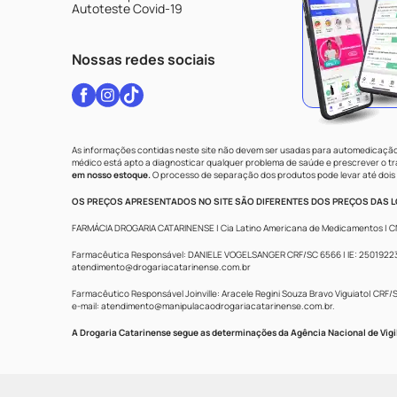
Autoteste Covid-19
Nossas redes sociais
As informações contidas neste site não devem ser usadas para automedicação 
médico está apto a diagnosticar qualquer problema de saúde e prescrever o 
em nosso estoque.
O processo de separação dos produtos pode levar até dois 
OS PREÇOS APRESENTADOS NO SITE SÃO DIFERENTES DOS PREÇOS DAS LO
FARMÁCIA DROGARIA CATARINENSE | Cia Latino Americana de Medicamentos | CNPJ: 
Farmacêutica Responsável: DANIELE VOGELSANGER CRF/SC 6566 | IE: 250192233 |
atendimento@drogariacatarinense.com.br
Farmacêutico Responsável Joinville: Aracele Regini Souza Bravo Viguiato| CRF/SC
e-mail:
atendimento@manipulacaodrogariacatarinense.com.br
.
A Drogaria Catarinense segue as determinações da Agência Nacional de Vigi