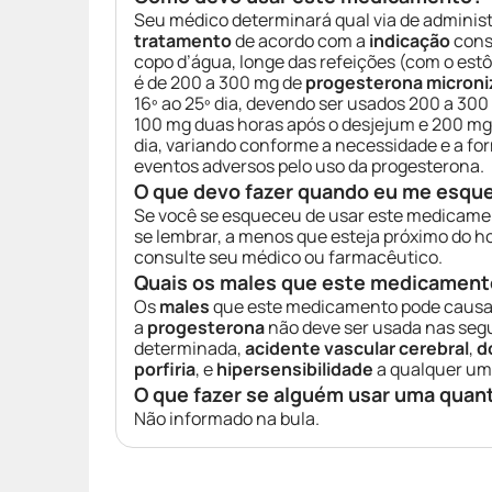
Seu médico determinará qual via de adminis
tratamento
de acordo com a
indicação
cons
copo d’água, longe das refeições (com o est
é de 200 a 300 mg de
progesterona microni
16º ao 25º dia, devendo ser usados 200 a 30
100 mg duas horas após o desjejum e 200 mg 
dia, variando conforme a necessidade e a fo
eventos adversos pelo uso da progesterona.
O que devo fazer quando eu me esqu
Se você se esqueceu de usar este medicamen
se lembrar, a menos que esteja próximo do 
consulte seu médico ou farmacêutico.
Quais os males que este medicament
Os
males
que este medicamento pode causa
a
progesterona
não deve ser usada nas seg
determinada,
acidente vascular cerebral
,
d
porfiria
, e
hipersensibilidade
a qualquer um
O que fazer se alguém usar uma quan
Não informado na bula.