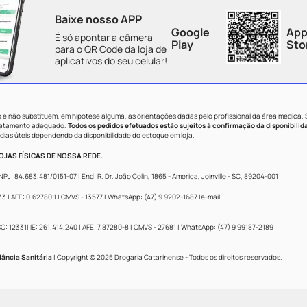
Baixe nosso APP
Google
App
É só apontar a câmera
Play
Sto
para o QR Code da loja de
aplicativos do seu celular!
e não substituem, em hipótese alguma, as orientações dadas pelo profissional da área médica.
tratamento adequado.
Todos os pedidos efetuados estão sujeitos à confirmação da disponibilid
dias úteis dependendo da disponibilidade do estoque em loja.
JAS FÍSICAS DE NOSSA REDE.
84.683.481/0151-07 | End: R. Dr. João Colin, 1865 - América, Joinville - SC, 89204-001
 AFE: 0.62780.1 | CMVS - 13577 | WhatsApp: (47) 9 9202-1687 |e-mail:
: 12331| IE: 261.414.240 | AFE: 7.87280-8 | CMVS - 27681 | WhatsApp: (47) 9 99187-2189
lância Sanitária
| Copyright © 2025 Drogaria Catarinense - Todos os direitos reservados.