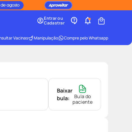
Entrar ou
Cadastrar
sultar Vacinas
Manipulação
Compre pelo Whatsapp
Baixar
Bula do
bula:
paciente