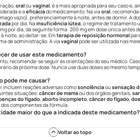
tração,
oral
ou
vaginal
, é a mais apropriada para seu caso e, a
iderada e a
eficácia
do medicamento. Na via
oral
, recomenda-
ômago vazio), preferencialmente à noite, antes de dormir. A d
zada
por dia. Na
insuficiência lútea
, o regime de tratamento u
0 mg por dia, da seguinte forma: 200 mg em dose única antes d
à noite, ao deitar-se. Em
terapia de reposição hormonal
par
rma de administração. A via
vaginal
pode ser utilizada nas me
ecer de usar este medicamento?
to, recomenda-se seguir as orientações do seu médico. Caso
horário da próxima dose. Nunca use duas doses ao mesmo temp
o pode me causar?
r incluem reações adversas como
sonolência
ou
sensação d
uintes situações:
câncer de mama
ou dos órgãos genitais,
sa
oenças do fígado
,
aborto incompleto
,
câncer do fígado
,
doe
 dos componentes da fórmula.
tidade maior do que a indicada deste medicamento?
Voltar ao topo