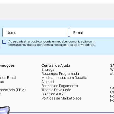
Ao se cadastrar você concorda em receber comunicação com
ofertas e novidades, conforme a nossa
política de privacidade
.
romoções
Central de Ajuda
SA
Entrega
Wh
Recompra Programada
at
 do Brasil
Medicamentos com Receita
tas
Alomed
Formas de Pagamento
S
boratório (PBM)
Troca e Devolução
Ce
s
Bulas de A a Z
Po
Políticas de Marketplace
Po