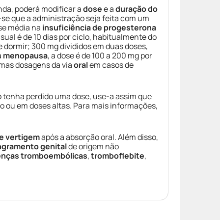
inda, poderá modificar a
dose
e a
duração do
se que a administração seja feita com um
ose média na
insuficiência de progesterona
sual é de 10 dias por ciclo, habitualmente do
e dormir; 300 mg divididos em duas doses,
a
menopausa
, a dose é de 100 a 200 mg por
smas dosagens da via
oral
em casos de
 tenha perdido uma dose, use-a assim que
o ou em doses altas. Para mais informações,
e vertigem
após a absorção oral. Além disso,
ngramento genital
de origem não
nças tromboembólicas
,
tromboflebite
,