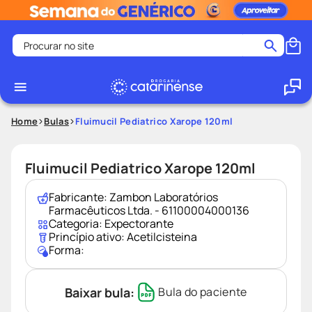
Procurar no site
Termos mais buscados
coristina
1
º
medley
2
º
Home
Bulas
Fluimucil Pediatrico Xarope 120ml
fralda
3
º
protetor solar facial
4
º
Fluimucil Pediatrico Xarope 120ml
shampoo
5
º
Fabricante:
Zambon Laboratórios
tadalafila
6
º
Farmacêuticos Ltda. - 61100004000136
Categoria:
Expectorante
lenço umedecido
7
º
Princípio ativo:
Acetilcisteina
Forma:
sabonete liquido
8
º
desodorante
9
º
Baixar bula:
Bula do paciente
protetor solar
10
º