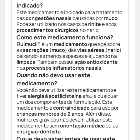
indicado?
Este medicamento é indicado para tratamento
das
congestões nasais
causadas por
muco
.
Pode ser utilizado nos casos de
rinite
e após
procedimentos cirúrgicos
no nariz.
Como este medicamento funciona?
Fluimucil
® é um
medicamento
que age sobre
as
secreções
(
muco
) das
vias aéreas
(
nariz
)
deixando-as menos espessas e ajudando na
limpeza
. Também possui
ação antioxidante
nos
processos inflamatórios nasais
.
Quando não devo usar este
medicamento?
Você não deve utilizar este medicamento se
tiver
alergia à acetilcisteína
e/ou a qualquer
um dos componentes da formulação. Este
medicamento é
contraindicado
para uso por
crianças menores de 2 anos
. Além disso,
mulheres grávidas não devem utilizar este
medicamento sem
orientação médica
ou do
cirurgião-dentista
.
O que devo saber antes de usar este