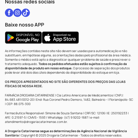
Nossas redes sociais
Baixe nosso APP
As informações contidas neste site não devem ser usadas para automedicação e não
substituem, em hipótese alguma, as orientações dadas pelo profissional da área médica.
Somente o médico está apto a diagnosticar qualquer problema de saúde e prescrever o
tratamento adequado.
Todos os pedidos efetuados estão sujeitos à confirmação da
disponibilidade de produto em nosso estoque.
O processo de separação dos produtos
pode levar até dois dias úteis dependendo da disponibilidade do estoque em loja.
OS PREÇOS APRESENTADOS NO SITE SÃO DIFERENTES DOS PREÇOS DAS LOJAS
FÍSICAS DE NOSSA REDE.
FARMÁCIA DROGARIA CATARINENSE | Cia Latino Americana de Medicamentos | CNPJ:
84.683.481/0012-20 | End: Rua Coronel Pedro Demoro, 1482, Balneário - | Florianópolis- SC
| CEP: 88.075-300
Farmacêutica Responsável: Simone de Souza Santana | CRF/SC: 12106 | IE: 250192233 |
AFE: 0.21597-5 | CMVS - 1593 | WhatsApp: (47) 9 9202-1687 | e-mail:
atendimento@drogariacatarinense.com.br
.
A Drogaria Catarinense segue as determinações da Agência Nacional de Vigilância
Sanitária
| Copyright © 2025 Drogaria Catarinense - Todos os direitos reservados.