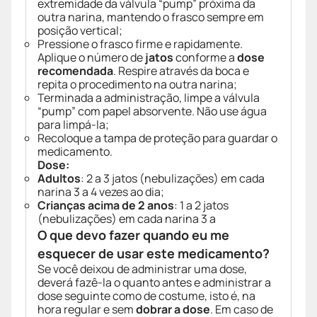
extremidade da válvula “pump” próxima da
outra narina, mantendo o frasco sempre em
posição vertical;
Pressione o frasco firme e rapidamente.
Aplique o número de
jatos
conforme a
dose
recomendada
. Respire através da boca e
repita o procedimento na outra narina;
Terminada a administração, limpe a válvula
“pump” com papel absorvente. Não use água
para limpá-la;
Recoloque a tampa de proteção para guardar o
medicamento.
Dose:
Adultos
: 2 a 3 jatos (nebulizações) em cada
narina 3 a 4 vezes ao dia;
Crianças acima de 2 anos
: 1 a 2 jatos
(nebulizações) em cada narina 3 a
O que devo fazer quando eu me
esquecer de usar este medicamento?
Se você deixou de administrar uma dose,
deverá fazê-la o quanto antes e administrar a
dose seguinte como de costume, isto é, na
hora regular e sem
dobrar a dose
. Em caso de