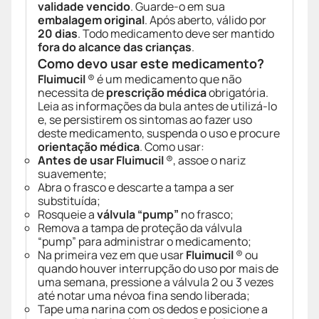
validade vencido
. Guarde-o em sua
embalagem original
. Após aberto, válido por
20 dias
. Todo medicamento deve ser mantido
fora do alcance das crianças
.
Como devo usar este medicamento?
Fluimucil
® é um medicamento que não
necessita de
prescrição médica
obrigatória.
Leia as informações da bula antes de utilizá-lo
e, se persistirem os sintomas ao fazer uso
deste medicamento, suspenda o uso e procure
orientação médica
. Como usar:
Antes de usar Fluimucil
®, assoe o nariz
suavemente;
Abra o frasco e descarte a tampa a ser
substituída;
Rosqueie a
válvula “pump”
no frasco;
Remova a tampa de proteção da válvula
“pump” para administrar o medicamento;
Na primeira vez em que usar
Fluimucil
® ou
quando houver interrupção do uso por mais de
uma semana, pressione a válvula 2 ou 3 vezes
até notar uma névoa fina sendo liberada;
Tape uma narina com os dedos e posicione a