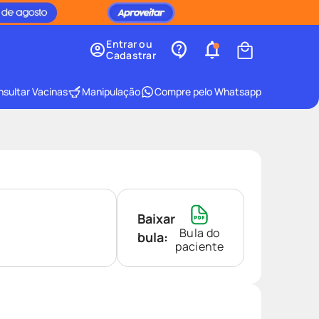
Entrar ou
Cadastrar
sultar Vacinas
Manipulação
Compre pelo Whatsapp
Baixar
Bula do
bula:
paciente