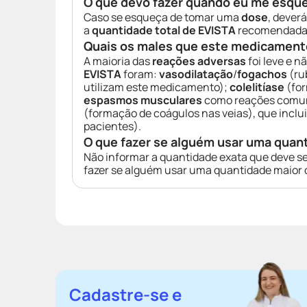
O que devo fazer quando eu me esqu
Caso se esqueça de tomar uma
dose
, dever
a
quantidade total de EVISTA
recomendada p
Quais os males que este medicament
A maioria das
reações adversas
foi leve e 
EVISTA
foram:
vasodilatação
/
fogachos
(ru
utilizam este medicamento);
colelitíase
(for
espasmos musculares
como reações comuns
(formação de coágulos nas veias), que inclu
pacientes).
O que fazer se alguém usar uma quan
Não informar a quantidade exata que deve se
fazer se alguém usar uma quantidade maior 
Cadastre-se e