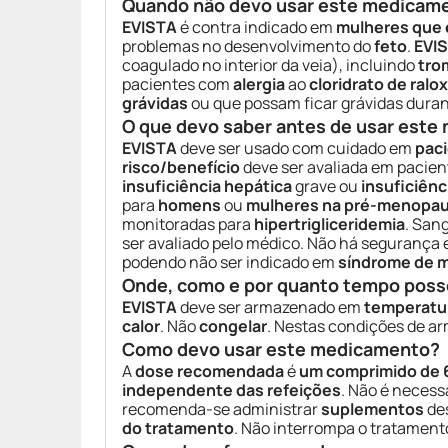
Quando não devo usar este medicam
EVISTA
é contra indicado em
mulheres que 
problemas no desenvolvimento do
feto
.
EVI
coagulado no interior da veia), incluindo
tro
pacientes com
alergia
ao
cloridrato de ralo
grávidas
ou que possam ficar grávidas duran
O que devo saber antes de usar est
EVISTA
deve ser usado com cuidado em
pac
risco/benefício
deve ser avaliada em pacien
insuficiência hepática
grave ou
insuficiênc
para
homens
ou
mulheres na pré-menopa
monitoradas para
hipertrigliceridemia
. San
ser avaliado pelo médico. Não há segurança
podendo não ser indicado em
síndrome de m
Onde, como e por quanto tempo poss
EVISTA
deve ser armazenado em
temperatu
calor
. Não
congelar
. Nestas condições de 
Como devo usar este medicamento?
A
dose recomendada
é
um comprimido de 
independente das refeições
. Não é necess
recomenda-se administrar
suplementos
des
do tratamento
. Não interrompa o tratamen