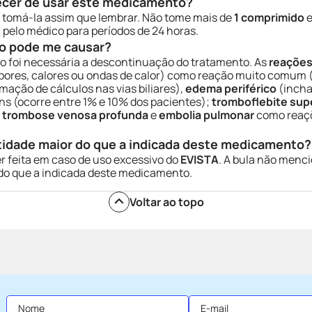
ecer de usar este medicamento?
á tomá-la assim que lembrar. Não tome mais de
1 comprimido
e
elo médico para períodos de 24 horas.
o pode me causar?
não foi necessária a descontinuação do tratamento. As
reações
bores, calores ou ondas de calor) como reação muito comum 
mação de cálculos nas vias biliares),
edema periférico
(incha
 (ocorre entre 1% e 10% dos pacientes);
tromboflebite supe
i
trombose venosa profunda
e
embolia pulmonar
como reaçõ
tidade maior do que a indicada deste medicamento?
r feita em caso de uso excessivo do
EVISTA
. A bula não menc
do que a indicada deste medicamento.
Voltar ao topo