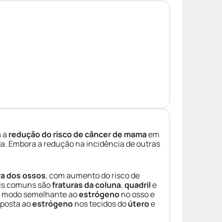
a a
redução do risco de câncer de mama
em
da. Embora a redução na incidência de outras
ra dos ossos
, com aumento do risco de
is comuns são
fraturas da coluna
,
quadril
e
de modo semelhante ao
estrógeno
no osso e
oposta ao
estrógeno
nos tecidos do
útero
e