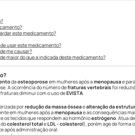
o?
dicamento?
uardar este medicamento?
 de usar este medicamento?
ode me causar?
ade maior do que a indicada deste medicamento?
do?
ento
da
osteoporose
em mulheres após a
menopausa
e par
e. A ocorrência do número de
fraturas vertebrais
foi reduzi
s fraturas diminui com o uso de
EVISTA
.
erizada por
redução da massa óssea
e
alteração da estrutu
ente em mulheres após a
menopausa
e as consequências ma
bre os tecidos que respondem ao hormônio
estrógeno
. Atua 
 do
colesterol total
e
LDL - colesterol
), porém age de forma 
e após administração oral.