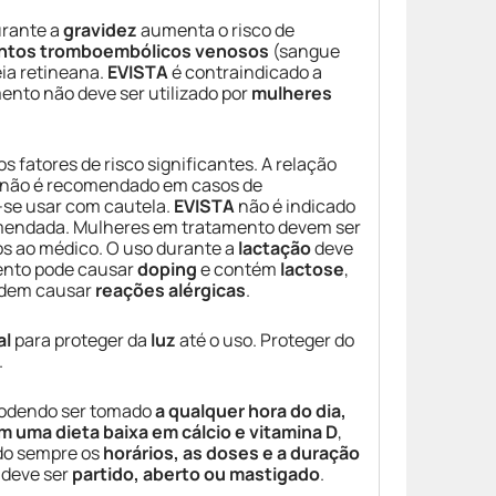
rante a
gravidez
aumenta o risco de
ntos tromboembólicos venosos
(sangue
ia retineana.
EVISTA
é contraindicado a
ento não deve ser utilizado por
mulheres
s fatores de risco significantes. A relação
o não é recomendado em casos de
e-se usar com cautela.
EVISTA
não é indicado
mendada. Mulheres em tratamento devem ser
os ao médico. O uso durante a
lactação
deve
ento pode causar
doping
e contém
lactose
,
podem causar
reações alérgicas
.
al
para proteger da
luz
até o uso. Proteger do
.
podendo ser tomado
a qualquer hora do dia,
 uma dieta baixa em cálcio e vitamina D
,
ndo sempre os
horários, as doses e a duração
 deve ser
partido, aberto ou mastigado
.