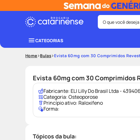
O que você deseja
Termos mais bus
CATEGORIAS
coristina
1
º
Home
Bulas
Evista 60mg com 30 Comprimidos Reves
protetor sola
3
º
tadalafila
5
º
Evista 60mg com 30 Comprimidos 
ozivy
7
º
Fabricante:
ELI Lilly Do Brasil Ltda - 4394
fralda pamp
9
º
Categoria:
Osteoporose
Princípio ativo:
Raloxifeno
Forma:
Tópicos da bula: