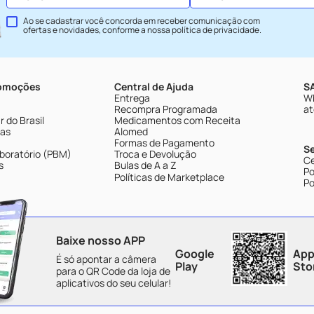
Ao se cadastrar você concorda em receber comunicação com
ofertas e novidades, conforme a nossa
política de privacidade
.
romoções
Central de Ajuda
SA
Entrega
Wh
Recompra Programada
at
 do Brasil
Medicamentos com Receita
tas
Alomed
Formas de Pagamento
S
boratório (PBM)
Troca e Devolução
Ce
s
Bulas de A a Z
Po
Políticas de Marketplace
Po
Baixe nosso APP
Google
App
É só apontar a câmera
Play
Sto
para o QR Code da loja de
aplicativos do seu celular!