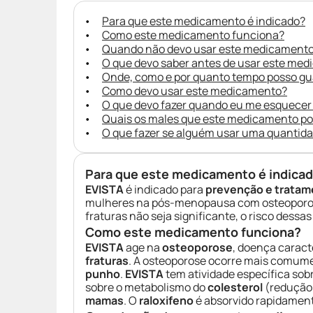
Para que este medicamento é indicado?
Como este medicamento funciona?
Quando não devo usar este medicament
O que devo saber antes de usar este me
Onde, como e por quanto tempo posso g
Como devo usar este medicamento?
O que devo fazer quando eu me esquecer
Quais os males que este medicamento p
O que fazer se alguém usar uma quantid
Para que este medicamento é indica
EVISTA
é indicado para
prevenção e tratam
mulheres na pós-menopausa com osteoporos
fraturas não seja significante, o risco dessa
Como este medicamento funciona?
EVISTA
age na
osteoporose
, doença caract
fraturas
. A osteoporose ocorre mais comum
punho
.
EVISTA
tem atividade específica so
sobre o metabolismo do
colesterol
(redução
mamas
. O
raloxifeno
é absorvido rapidament