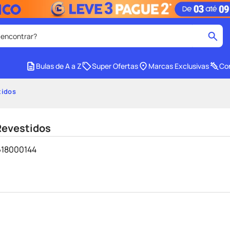
 encontrar?
cados
Bulas de A a Z
Super Ofertas
Marcas Exclusivas
Con
medley
2
º
tidos
r facial
shampoo
4
º
lenço umedecido
6
º
Revestidos
protetor solar
8
º
0618000144
ers
teste gravidez
10
º