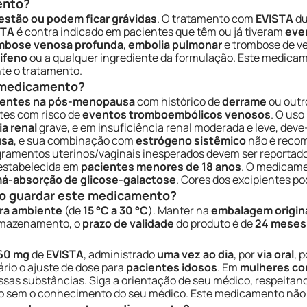
ento?
estão ou podem ficar grávidas
. O tratamento com
EVISTA
du
STA
é contra indicado em pacientes que têm ou já tiveram
eve
mbose venosa profunda
,
embolia pulmonar
e trombose de ve
xifeno
ou a qualquer ingrediente da formulação. Este medicam
te o tratamento.
e medicamento?
ientes na pós-menopausa
com histórico de
derrame
ou outro
tes com risco de
eventos tromboembólicos venosos
. O us
ia renal
grave, e em insuficiência renal moderada e leve, dev
usa
, e sua combinação com
estrógeno sistêmico
não é reco
gramentos uterinos/vaginais inesperados devem ser reportad
 estabelecida em
pacientes menores de 18 anos
. O medicam
á-absorção de glicose-galactose
. Cores dos excipientes 
o guardar este medicamento?
ra ambiente
(de
15 °C a 30 °C
). Manter na
embalagem origin
armazenamento, o
prazo de validade
do produto é de
24 meses
60 mg
de
EVISTA
, administrado
uma vez ao dia
, por
via oral
, 
ário o ajuste de dose para
pacientes idosos
. Em
mulheres com
sas substâncias. Siga a orientação de seu médico, respeita
to sem o conhecimento do seu médico. Este medicamento não