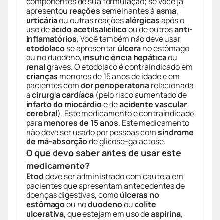
componentes de sua formulação; se você já
apresentou
reações
semelhantes à
asma
,
urticária
ou outras reações
alérgicas
após o
uso de
ácido acetilsalicílico
ou de outros
anti-
inflamatórios
. Você também não deve usar
etodolaco
se apresentar
úlcera
no estômago
ou no duodeno,
insuficiência hepática
ou
renal
graves. O etodolaco é contraindicado em
crianças
menores de 15 anos de idade e em
pacientes com
dor perioperatória
relacionada
à
cirurgia cardíaca
(pelo risco aumentado de
infarto do miocárdio
e de
acidente vascular
cerebral
). Este medicamento é contraindicado
para
menores de 15 anos
. Este medicamento
não deve ser usado por pessoas com
síndrome
de má-absorção
de glicose-galactose.
O que devo saber antes de usar este
medicamento?
Etod
deve ser administrado com cautela em
pacientes que apresentam antecedentes de
doenças digestivas, como
úlceras no
estômago
ou no
duodeno
ou
colite
ulcerativa
, que estejam em uso de
aspirina
,