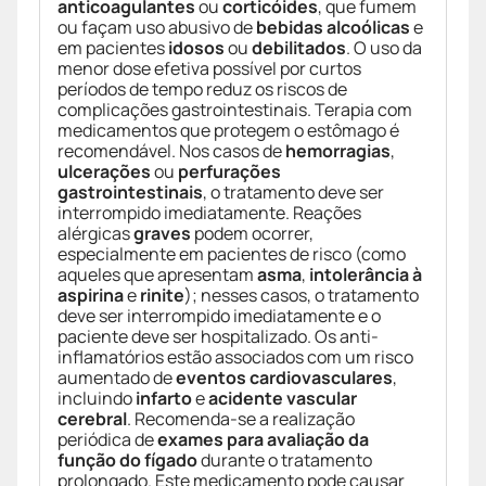
anticoagulantes
ou
corticóides
, que fumem
ou façam uso abusivo de
bebidas alcoólicas
e
em pacientes
idosos
ou
debilitados
. O uso da
menor dose efetiva possível por curtos
períodos de tempo reduz os riscos de
complicações gastrointestinais. Terapia com
medicamentos que protegem o estômago é
recomendável. Nos casos de
hemorragias
,
ulcerações
ou
perfurações
gastrointestinais
, o tratamento deve ser
interrompido imediatamente. Reações
alérgicas
graves
podem ocorrer,
especialmente em pacientes de risco (como
aqueles que apresentam
asma
,
intolerância à
aspirina
e
rinite
); nesses casos, o tratamento
deve ser interrompido imediatamente e o
paciente deve ser hospitalizado. Os anti-
inflamatórios estão associados com um risco
aumentado de
eventos cardiovasculares
,
incluindo
infarto
e
acidente vascular
cerebral
. Recomenda-se a realização
periódica de
exames para avaliação da
função do fígado
durante o tratamento
prolongado. Este medicamento pode causar