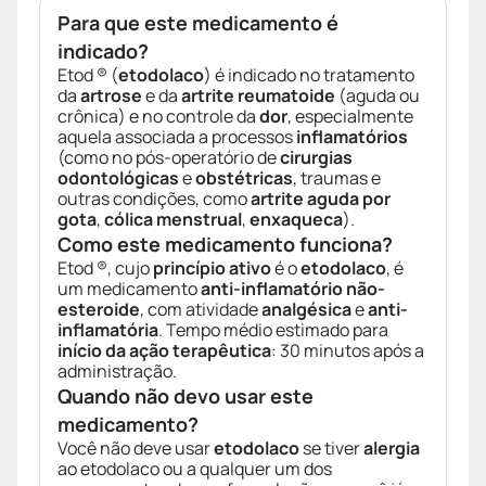
Para que este medicamento é
indicado?
Etod ® (
etodolaco
) é indicado no tratamento
da
artrose
e da
artrite reumatoide
(aguda ou
crônica) e no controle da
dor
, especialmente
aquela associada a processos
inflamatórios
(como no pós-operatório de
cirurgias
odontológicas
e
obstétricas
, traumas e
outras condições, como
artrite aguda por
gota
,
cólica menstrual
,
enxaqueca
).
Como este medicamento funciona?
Etod ®, cujo
princípio ativo
é o
etodolaco
, é
um medicamento
anti-inflamatório não-
esteroide
, com atividade
analgésica
e
anti-
inflamatória
. Tempo médio estimado para
início da ação terapêutica
: 30 minutos após a
administração.
Quando não devo usar este
medicamento?
Você não deve usar
etodolaco
se tiver
alergia
ao etodolaco ou a qualquer um dos