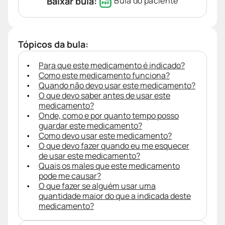
Baixar bula:
Bula do paciente
Tópicos da bula:
Para que este medicamento é indicado?
Como este medicamento funciona?
Quando não devo usar este medicamento?
O que devo saber antes de usar este
medicamento?
Onde, como e por quanto tempo posso
guardar este medicamento?
Como devo usar este medicamento?
O que devo fazer quando eu me esquecer
de usar este medicamento?
Quais os males que este medicamento
pode me causar?
O que fazer se alguém usar uma
quantidade maior do que a indicada deste
medicamento?