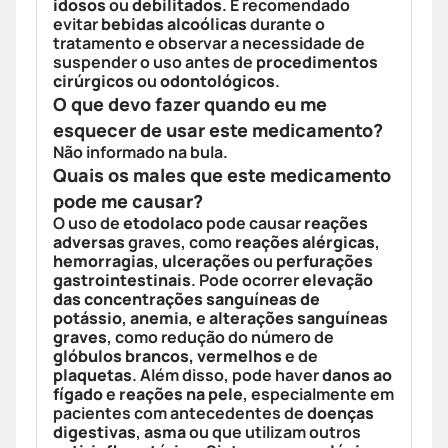
idosos
ou
debilitados
. É recomendado
evitar
bebidas alcoólicas
durante o
tratamento e observar a necessidade de
suspender o uso antes de
procedimentos
cirúrgicos
ou
odontológicos
.
O que devo fazer quando eu me
esquecer de usar este medicamento?
Não informado na bula.
Quais os males que este medicamento
pode me causar?
O uso de
etodolaco
pode causar
reações
adversas
graves, como
reações alérgicas
,
hemorragias
,
ulcerações
ou
perfurações
gastrointestinais
. Pode ocorrer
elevação
das concentrações sanguíneas de
potássio
,
anemia
, e
alterações sanguíneas
graves
, como redução do número de
glóbulos brancos, vermelhos
e de
plaquetas
. Além disso, pode haver
danos ao
fígado
e
reações na pele
, especialmente em
pacientes com antecedentes de
doenças
digestivas
,
asma
ou que utilizam outros