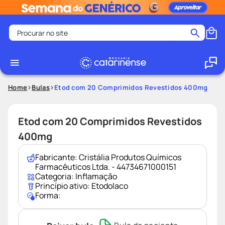
Procurar no site
Termos mais buscados
coristina
1
º
medley
2
º
Home
Bulas
Etod com 20 Comprimidos Revestidos 400mg
fralda
3
º
protetor solar facial
4
º
Etod com 20 Comprimidos Revestidos
shampoo
5
º
400mg
tadalafila
6
º
Fabricante:
Cristália Produtos Químicos
lenço umedecido
7
º
Farmacêuticos Ltda. - 44734671000151
Categoria:
Inflamação
sabonete liquido
8
º
Princípio ativo:
Etodolaco
Forma:
desodorante
9
º
protetor solar
10
º