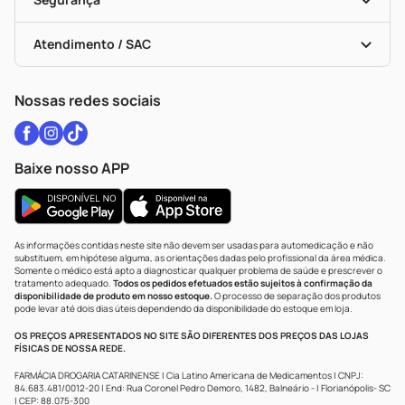
Troca E Devolução
Testes Rápidos
Bulas De A A Z
Autoteste Covid-19
Certificado De Segurança
Políticas De Marketplace
Vacinas
Portal Da Privacidade
Atendimento / SAC
Política De Privacidade
WhatsApp (47) 9202-1687
Atendimento@drogariacatarinense.com.br
Nossas redes sociais
Baixe nosso APP
As informações contidas neste site não devem ser usadas para automedicação e não
substituem, em hipótese alguma, as orientações dadas pelo profissional da área médica.
Somente o médico está apto a diagnosticar qualquer problema de saúde e prescrever o
tratamento adequado.
Todos os pedidos efetuados estão sujeitos à confirmação da
disponibilidade de produto em nosso estoque.
O processo de separação dos produtos
pode levar até dois dias úteis dependendo da disponibilidade do estoque em loja.
OS PREÇOS APRESENTADOS NO SITE SÃO DIFERENTES DOS PREÇOS DAS LOJAS
FÍSICAS DE NOSSA REDE.
FARMÁCIA DROGARIA CATARINENSE | Cia Latino Americana de Medicamentos | CNPJ:
84.683.481/0012-20 | End: Rua Coronel Pedro Demoro, 1482, Balneário - | Florianópolis- SC
| CEP: 88.075-300