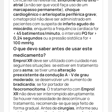
clinicamente relevante,
síndrome do nó sino -
atrial
(a não ser que você faça uso de um
marcapasso permanente
),
choque
cardiogênico
e
arteriopatia periférica grave
;
o metoprolol não deve ser administrado em
pacientes com suspeita de
infarto agudo do
miocárdio
, enquanto a frequência cardíaca for
< 45 batimentos/minuto
, o intervalo
PQ for >
0,24 segundos
ou a pressão sistólica for
<
100 mmHg
.
O que devo saber antes de usar este
medicamento?
Emprol XR
deve ser utilizado com cuidado nas
seguintes situações: se estiver em tratamento
para
asma
; se tiver uma
alteração
preexistente da condução A - V de grau
moderado
; se desenvolver um aumento de
bradicardia
; se for portador de
feocromocitoma
. O tratamento com
Emprol
XR
não deve ser interrompido abruptamente.
Se houver necessidade de descontinuar o
tratamento, recomenda-se que seja feito de
forma gradual. Antes de
cirurgias
, informe seu