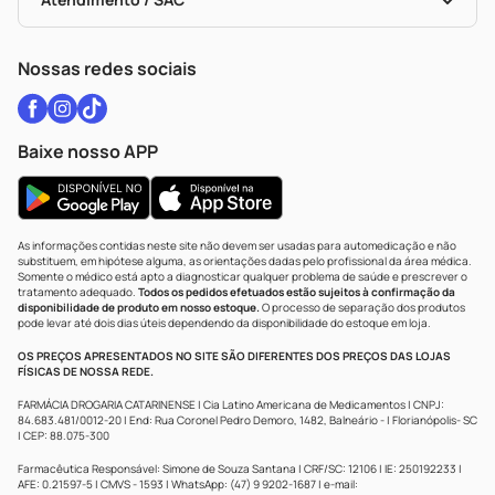
Política De Privacidade
WhatsApp (47) 9202-1687
Atendimento@drogariacatarinense.com.br
Nossas redes sociais
Baixe nosso APP
As informações contidas neste site não devem ser usadas para automedicação e não
substituem, em hipótese alguma, as orientações dadas pelo profissional da área médica.
Somente o médico está apto a diagnosticar qualquer problema de saúde e prescrever o
tratamento adequado.
Todos os pedidos efetuados estão sujeitos à confirmação da
disponibilidade de produto em nosso estoque.
O processo de separação dos produtos
pode levar até dois dias úteis dependendo da disponibilidade do estoque em loja.
OS PREÇOS APRESENTADOS NO SITE SÃO DIFERENTES DOS PREÇOS DAS LOJAS
FÍSICAS DE NOSSA REDE.
FARMÁCIA DROGARIA CATARINENSE | Cia Latino Americana de Medicamentos | CNPJ:
84.683.481/0012-20 | End: Rua Coronel Pedro Demoro, 1482, Balneário - | Florianópolis- SC
| CEP: 88.075-300
Farmacêutica Responsável: Simone de Souza Santana | CRF/SC: 12106 | IE: 250192233 |
AFE: 0.21597-5 | CMVS - 1593 | WhatsApp: (47) 9 9202-1687 | e-mail: