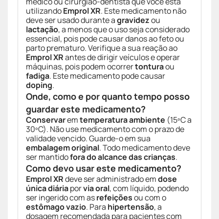
médico ou cirurgião-dentista que você está
utilizando
Emprol XR
. Este medicamento não
deve ser usado durante a
gravidez
ou
lactação
, a menos que o uso seja considerado
essencial, pois pode causar danos ao feto ou
parto prematuro. Verifique a sua reação ao
Emprol XR
antes de dirigir veículos e operar
máquinas, pois podem ocorrer
tontura
ou
fadiga
. Este medicamento pode causar
doping
.
Onde, como e por quanto tempo posso
guardar este medicamento?
Conservar
em
temperatura ambiente
(15ºC a
30ºC). Não use medicamento com o prazo de
validade vencido. Guarde-o em sua
embalagem original
. Todo medicamento deve
ser mantido
fora do alcance das crianças
.
Como devo usar este medicamento?
Emprol XR
deve ser administrado em
dose
única diária
por
via oral
, com líquido, podendo
ser ingerido com as
refeições
ou com o
estômago vazio
. Para
hipertensão
, a
dosagem recomendada para pacientes com