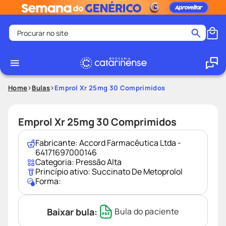
Procurar no site
Termos mais buscados
coristina
1
º
medley
2
º
Home
Bulas
Emprol Xr 25mg 30 Comprimidos
shampoo
3
º
tadalafila
4
º
Emprol Xr 25mg 30 Comprimidos
ozivy
5
º
Fabricante:
Accord Farmacêutica Ltda -
lenço umedecido
6
º
64171697000146
Categoria:
Pressão Alta
protetor solar
7
º
Princípio ativo:
Succinato De Metoprolol
Forma:
desodorante
8
º
fralda pampers
9
º
Baixar bula:
Bula do paciente
teste gravidez
10
º