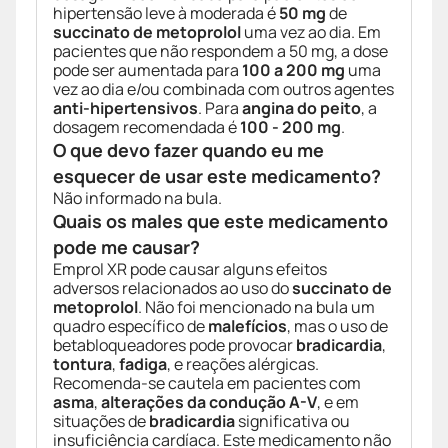
hipertensão leve à moderada é
50 mg
de
succinato de metoprolol
uma vez ao dia. Em
pacientes que não respondem a 50 mg, a dose
pode ser aumentada para
100 a 200 mg
uma
vez ao dia e/ou combinada com outros agentes
anti-hipertensivos
. Para
angina do peito
, a
dosagem recomendada é
100 - 200 mg
.
O que devo fazer quando eu me
esquecer de usar este medicamento?
Não informado na bula.
Quais os males que este medicamento
pode me causar?
Emprol XR pode causar alguns efeitos
adversos relacionados ao uso do
succinato de
metoprolol
. Não foi mencionado na bula um
quadro específico de
malefícios
, mas o uso de
betabloqueadores pode provocar
bradicardia
,
tontura
,
fadiga
, e reações alérgicas.
Recomenda-se cautela em pacientes com
asma
,
alterações da condução A-V
, e em
situações de
bradicardia
significativa ou
insuficiência cardíaca. Este medicamento não