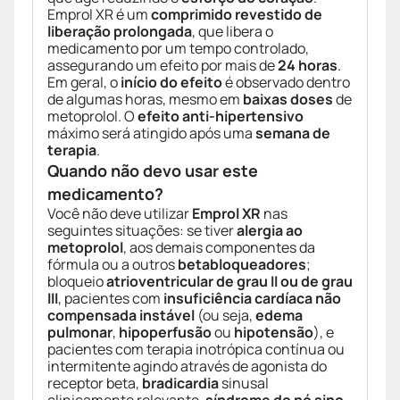
Emprol XR é um
comprimido revestido de
liberação prolongada
, que libera o
medicamento por um tempo controlado,
assegurando um efeito por mais de
24 horas
.
Em geral, o
início do efeito
é observado dentro
de algumas horas, mesmo em
baixas doses
de
metoprolol. O
efeito anti-hipertensivo
máximo será atingido após uma
semana de
terapia
.
Quando não devo usar este
medicamento?
Você não deve utilizar
Emprol XR
nas
seguintes situações: se tiver
alergia ao
metoprolol
, aos demais componentes da
fórmula ou a outros
betabloqueadores
;
bloqueio
atrioventricular de grau II ou de grau
III
, pacientes com
insuficiência cardíaca não
compensada instável
(ou seja,
edema
pulmonar
,
hipoperfusão
ou
hipotensão
), e
pacientes com terapia inotrópica contínua ou
intermitente agindo através de agonista do
receptor beta,
bradicardia
sinusal