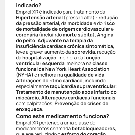
indicado?
Emprol XR é indicado para tratamento da
Hipertensão arterial
(pressão alta) -
redução
da pressão arterial
, da
morbidade
e do
risco
de mortalidade de origem cardiovascular
e
coronária
(incluindo
morte súbita
);
Angina
do peito
;
Adjuvante na terapia da
insuficiência cardíaca crônica sintomática
,
leve a grave: aumento da
sobrevida
, redução
da
hospitalização
, melhora da
função
ventricular esquerda
, melhora na
classe
funcional da New York Heart Association
(NYHA)
e melhora na
qualidade de vida
;
Alterações do ritmo cardíaco
, incluindo
especialmente
taquicardia supraventricular
;
Tratamento de manutenção após infarto do
miocárdio
;
Alterações cardíacas funcionais
com palpitações;
Prevenção de crises de
enxaqueca
.
Como este medicamento funciona?
Emprol XR pertence a uma classe de
medicamentos chamada
betabloqueadores
,
que age reduzindo o
esforço do coração
.