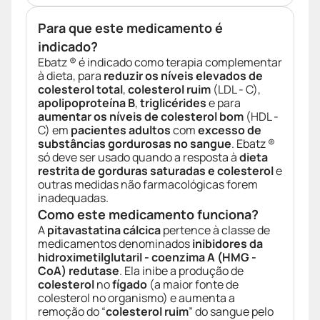
Para que este medicamento é
indicado?
Ebatz ® é indicado como terapia complementar
à dieta, para
reduzir os níveis elevados de
colesterol total
,
colesterol ruim
(LDL - C),
apolipoproteína B
,
triglicérides
e para
aumentar os níveis de colesterol bom
(HDL -
C) em
pacientes adultos
com
excesso de
substâncias gordurosas no sangue
. Ebatz ®
só deve ser usado quando a resposta à
dieta
restrita de gorduras saturadas e colesterol
e
outras medidas não farmacológicas forem
inadequadas.
Como este medicamento funciona?
A
pitavastatina cálcica
pertence à classe de
medicamentos denominados
inibidores da
hidroximetilglutaril - coenzima A (HMG -
CoA) redutase
. Ela inibe a produção de
colesterol
no
fígado
(a maior fonte de
colesterol no organismo) e aumenta a
remoção do “
colesterol ruim
” do sangue pelo