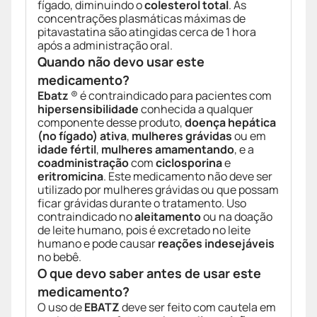
fígado, diminuindo o
colesterol total
. As
concentrações plasmáticas máximas de
pitavastatina são atingidas cerca de 1 hora
após a administração oral.
Quando não devo usar este
medicamento?
Ebatz
® é contraindicado para pacientes com
hipersensibilidade
conhecida a qualquer
componente desse produto,
doença hepática
(no fígado) ativa
,
mulheres grávidas
ou em
idade fértil
,
mulheres amamentando
, e a
coadministração
com
ciclosporina
e
eritromicina
. Este medicamento não deve ser
utilizado por mulheres grávidas ou que possam
ficar grávidas durante o tratamento. Uso
contraindicado no
aleitamento
ou na doação
de leite humano, pois é excretado no leite
humano e pode causar
reações indesejáveis
no bebê.
O que devo saber antes de usar este
medicamento?
O uso de
EBATZ
deve ser feito com cautela em