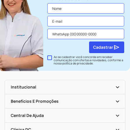
Cadastrar
Ao se cadastrar você concorda em receber
comunicação com ofertas e novidades, conforme a
nossa
política de privacidade
.
Institucional
História
Nossas Lojas
Benefícios E Promoções
Trabalhe Conosco
Seja Uma Loja Parceira
Clube DC
Mapa De Categorias
Convênios
Central De Ajuda
Programa Popular Do Brasil
Encarte De Ofertas
Entrega
Dermaclub
Recompra Programada
Clínica DC