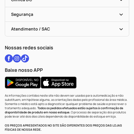
Descontos De Laboratório (PBM)
Medicamentos Com Receita
Cupons E Ofertas
Alomed
Vacinas
Black Friday
Formas De Pagamento
Serviços Farmacêuticos
Segurança
Troca E Devolução
Testes Rápidos
Bulas De A A Z
Autoteste Covid-19
Certificado De Segurança
Políticas De Marketplace
Vacinas
Portal Da Privacidade
Atendimento / SAC
Política De Privacidade
WhatsApp (47) 9202-1687
Atendimento@drogariacatarinense.com.br
Nossas redes sociais
Baixe nosso APP
As informações contidas neste site não devem ser usadas para automedicação e não
substituem, em hipótese alguma, as orientações dadas pelo profissional da área médica.
Somente o médico está apto a diagnosticar qualquer problema de saúde e prescrever o
tratamento adequado.
Todos os pedidos efetuados estão sujeitos à confirmação da
disponibilidade de produto em nosso estoque.
O processo de separação dos produtos
pode levar até dois dias úteis dependendo da disponibilidade do estoque em loja.
OS PREÇOS APRESENTADOS NO SITE SÃO DIFERENTES DOS PREÇOS DAS LOJAS
FÍSICAS DE NOSSA REDE.