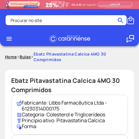
Procurar no site
Termos mais buscados
coristina
1
º
medley
2
º
Ebatz Pitavastatina Calcica 4MG 30
Home
Bulas
Comprimidos
protetor solar facial
3
º
shampoo
4
º
Ebatz Pitavastatina Calcica 4MG 30
tadalafila
5
º
Comprimidos
ozivy
6
º
lenço umedecido
7
º
Fabricante:
Libbs Farmacêutica Ltda -
61230314000175
protetor solar
8
º
Categoria:
Colesterol e Triglicerídeos
Princípio ativo:
Pitavastatina Calcica
desodorante
9
º
Forma:
fralda pampers
10
º