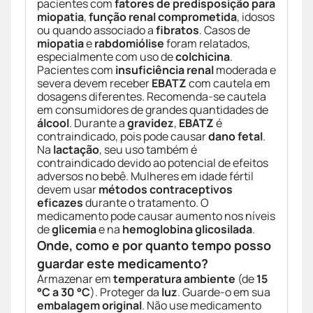
pacientes com
fatores de predisposição para
miopatia
,
função renal comprometida
, idosos
ou quando associado a
fibratos
. Casos de
miopatia
e
rabdomiólise
foram relatados,
especialmente com uso de
colchicina
.
Pacientes com
insuficiência renal
moderada e
severa devem receber
EBATZ
com cautela em
dosagens diferentes. Recomenda-se cautela
em consumidores de grandes quantidades de
álcool
. Durante a
gravidez
,
EBATZ
é
contraindicado, pois pode causar
dano fetal
.
Na
lactação
, seu uso também é
contraindicado devido ao potencial de efeitos
adversos no bebê. Mulheres em idade fértil
devem usar
métodos contraceptivos
eficazes
durante o tratamento. O
medicamento pode causar aumento nos níveis
de
glicemia
e na
hemoglobina glicosilada
.
Onde, como e por quanto tempo posso
guardar este medicamento?
Armazenar em
temperatura ambiente
(de
15
°C a 30 °C
). Proteger da
luz
. Guarde-o em sua
embalagem original
. Não use medicamento