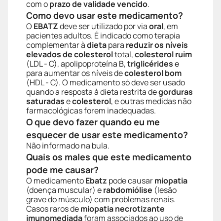
com o
prazo de validade vencido
.
Como devo usar este medicamento?
O
EBATZ
deve ser utilizado por via
oral
, em
pacientes adultos. É indicado como terapia
complementar à
dieta
para
reduzir os níveis
elevados de colesterol
total,
colesterol ruim
(LDL - C), apolipoproteína B,
triglicérides
e
para aumentar os níveis de
colesterol bom
(HDL - C). O medicamento só deve ser usado
quando a resposta à dieta restrita de
gorduras
saturadas
e
colesterol
, e outras medidas não
farmacológicas forem inadequadas.
O que devo fazer quando eu me
esquecer de usar este medicamento?
Não informado na bula.
Quais os males que este medicamento
pode me causar?
O medicamento
Ebatz
pode causar
miopatia
(doença muscular) e
rabdomiólise
(lesão
grave do músculo) com problemas renais.
Casos raros de
miopatia necrotizante
imunomediada
foram associados ao uso de