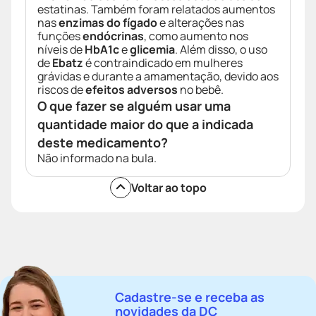
estatinas. Também foram relatados aumentos
nas
enzimas do fígado
e alterações nas
funções
endócrinas
, como aumento nos
níveis de
HbA1c
e
glicemia
. Além disso, o uso
de
Ebatz
é contraindicado em mulheres
grávidas e durante a amamentação, devido aos
riscos de
efeitos adversos
no bebê.
O que fazer se alguém usar uma
quantidade maior do que a indicada
deste medicamento?
Não informado na bula.
Voltar ao topo
Cadastre-se e receba as
novidades da DC