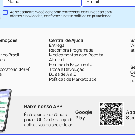
Ao se cadastrar você concorda em receber comunicação com
ofertas e novidades, conforme a nossa
política de privacidade
.
romoções
Central de Ajuda
SA
Entrega
Wh
Recompra Programada
at
 do Brasil
Medicamentos com Receita
tas
Alomed
Formas de Pagamento
S
boratório (PBM)
Troca e Devolução
Ce
s
Bulas de A a Z
Po
Políticas de Marketplace
Po
Baixe nosso APP
Google
App
É só apontar a câmera
Play
Sto
para o QR Code da loja de
aplicativos do seu celular!