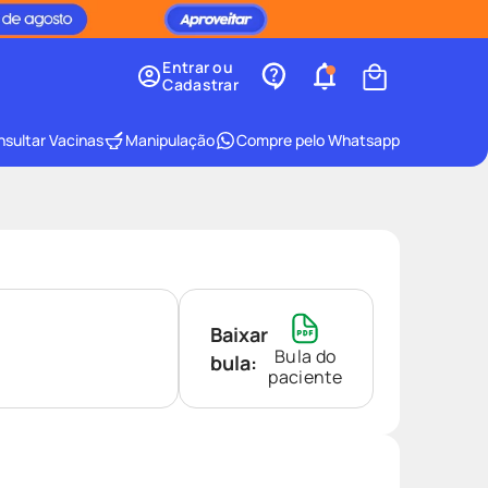
Entrar ou
Cadastrar
sultar Vacinas
Manipulação
Compre pelo Whatsapp
Baixar
Bula do
bula:
paciente