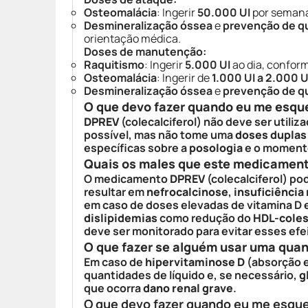
Osteomalácia
: Ingerir
50.000 UI
por semana
Desmineralização óssea
e
prevenção de qu
orientação médica.
Doses de manutenção:
Raquitismo
: Ingerir
5.000 UI
ao dia, confor
Osteomalácia
: Ingerir de
1.000 UI a 2.000 U
Desmineralização óssea
e
prevenção de qu
O que devo fazer quando eu me esqu
DPREV
(colecalciferol) não deve ser utiliz
possível, mas não tome uma
doses duplas
específicas sobre a
posologia
e o momento
Quais os males que este medicamen
O medicamento
DPREV
(colecalciferol) po
resultar em
nefrocalcinose
,
insuficiência 
em caso de doses elevadas de vitamina D e
dislipidemias
como redução do
HDL-coles
deve ser monitorado para evitar esses efe
O que fazer se alguém usar uma qua
Em caso de
hipervitaminose D
(absorção 
quantidades de líquido e, se necessário,
g
que ocorra
dano renal grave
.
O que devo fazer quando eu me esqu