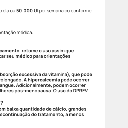
o dia ou
50.000 UI
por semana ou conforme
entação médica.
camento
, retome o uso assim que
tar seu
médico
para orientações
bsorção excessiva da vitamina), que pode
rolongado. A
hipercalcemia
pode ocorrer
 sangue. Adicionalmente, podem ocorrer
ulheres pós-menopausa. O uso do DPREV
o?
om baixa quantidade de cálcio
, grandes
escontinuação do tratamento, a menos