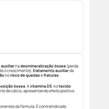
auxiliar
na
desmineralização óssea
(perda
te o crescimento),
tratamento auxiliar
da
ão
no
risco de quedas
e
fraturas
.
osição óssea
. A
vitamina D3
, no
tecido
te de cálcio, apresentando efeito positivo
nentes da fórmula. É contraindicado