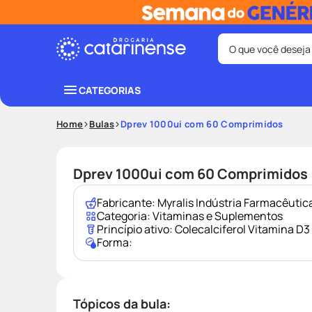
O que você deseja
Termos mais bus
CATEGORIAS
coristina
1
º
Home
Bulas
Dprev 1000ui com 60 Comprimidos
protetor sola
3
º
tadalafila
5
º
Dprev 1000ui com 60 Comprimidos
ozivy
7
º
Fabricante:
Myralis Indústria Farmacêutic
fralda pamp
9
º
Categoria:
Vitaminas e Suplementos
Princípio ativo:
Colecalciferol Vitamina D3
Forma:
Tópicos da bula: