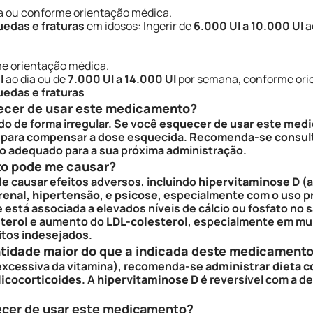
 ou conforme orientação médica.
edas e fraturas
em idosos: Ingerir de
6.000 UI a 10.000 UI
a
me orientação médica.
I
ao dia ou de
7.000 UI a 14.000 UI
por semana, conforme ori
edas e fraturas
ecer de usar este medicamento?
ado de forma irregular. Se você
esquecer de usar
este
medi
para compensar a dose esquecida. Recomenda-se consul
 adequado para a sua próxima administração.
to pode me causar?
de causar efeitos adversos, incluindo
hipervitaminose D
(a
renal
,
hipertensão
, e
psicose
, especialmente com o uso p
 está associada a elevados níveis de cálcio ou fosfato no
terol
e aumento do
LDL-colesterol
, especialmente em m
itos indesejados.
ntidade maior do que a indicada deste medicament
excessiva da vitamina), recomenda-se
administrar dieta c
licocorticoides
. A
hipervitaminose D
é reversível com a d
ecer de usar este medicamento?