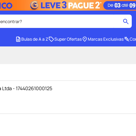
 encontrar?
cados
Bulas de A a Z
Super Ofertas
Marcas Exclusivas
Con
medley
2
º
r facial
shampoo
4
º
lenço umedecido
6
º
protetor solar
8
º
a Ltda - 17440261000125
ers
teste gravidez
10
º