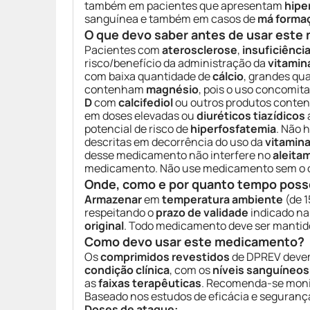
também em pacientes que apresentam
hipe
sanguínea e também em casos de
má forma
O que devo saber antes de usar est
Pacientes com
aterosclerose
,
insuficiênci
risco/benefício da administração da
vitamin
com baixa quantidade de
cálcio
, grandes qua
contenham
magnésio
, pois o uso concomi
D
com
calcifediol
ou outros produtos conte
em doses elevadas ou
diuréticos tiazídicos
potencial de risco de
hiperfosfatemia
. Não 
descritas em decorrência do uso da
vitamina
desse medicamento não interfere no
aleita
medicamento. Não use medicamento sem o co
Onde, como e por quanto tempo poss
Armazenar
em
temperatura ambiente
(de 1
respeitando o
prazo de validade
indicado n
original
. Todo medicamento deve ser manti
Como devo usar este medicamento?
Os
comprimidos revestidos
de DPREV devem
condição clínica
, com os
níveis sanguíneos
as
faixas terapêuticas
. Recomenda-se moni
Baseado nos estudos de eficácia e seguranç
Doses de ataque: