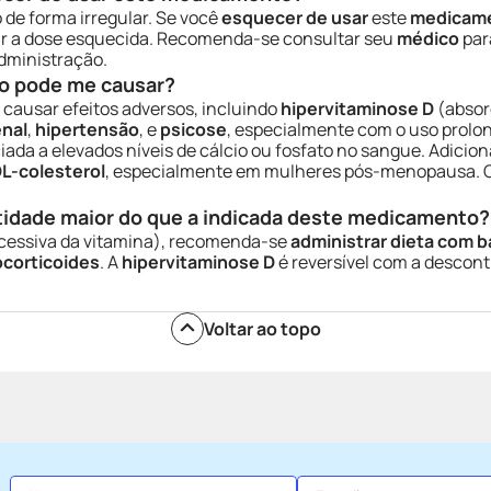
o de forma irregular. Se você
esquecer de usar
este
medicam
 a dose esquecida. Recomenda-se consultar seu
médico
par
dministração.
o pode me causar?
 causar efeitos adversos, incluindo
hipervitaminose D
(absor
enal
,
hipertensão
, e
psicose
, especialmente com o uso prolo
ciada a elevados níveis de cálcio ou fosfato no sangue. Adici
L-colesterol
, especialmente em mulheres pós-menopausa. O
tidade maior do que a indicada deste medicamento?
cessiva da vitamina), recomenda-se
administrar dieta com b
ocorticoides
. A
hipervitaminose D
é reversível com a descon
Voltar ao topo