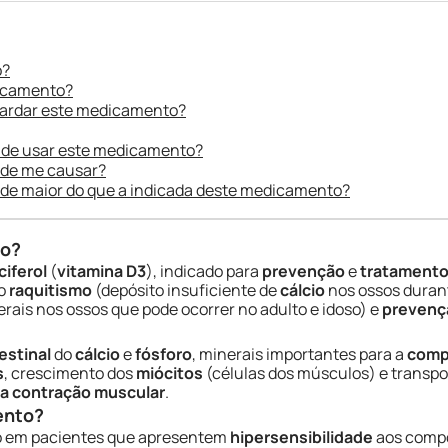
o?
dicamento?
uardar este medicamento?
 de usar este medicamento?
ode me causar?
ade maior do que a indicada deste medicamento?
do?
ciferol
(
vitamina D3
), indicado para
prevenção
e
tratamento 
o
raquitismo
(depósito insuficiente de
cálcio
nos ossos duran
rais nos ossos que pode ocorrer no adulto e idoso) e
prevenç
estinal
do
cálcio
e
fósforo
, minerais importantes para a
comp
s
, crescimento dos
miócitos
(células dos músculos) e transpor
da contração muscular
.
ento?
ado em pacientes que apresentem
hipersensibilidade
aos compo