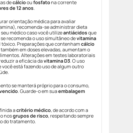
xas de
cálcio
ou
fosfato
na corrente
res de 12 anos
.
rar orientação médica para avaliar
tamina), recomenda-se administrar dieta
e seu médico caso você utilize
antiácidos
que
o se recomenda o uso simultâneo de
vitamina
ial tóxico. Preparações que contenham
cálcio
, também em doses elevadas, aumentam o
limentos. Alterações em testes laboratoriais
eduzir a eficácia da
vitamina D3
. O uso
e você está fazendo uso de algum outro
úde.
mento se manterá próprio para o consumo,
 vencido
. Guarde-o em sua
embalagem
finida a
critério médico
, de acordo com a
mo nos
grupos de risco
, respeitando sempre
io do tratamento.