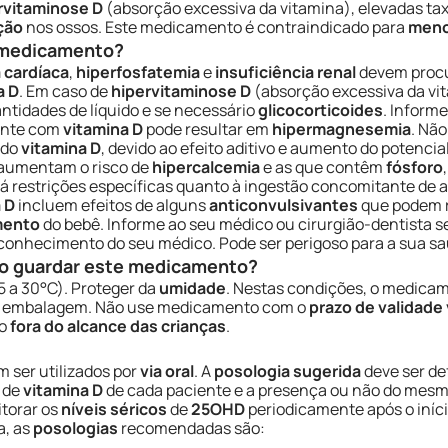
rvitaminose D
(absorção excessiva da vitamina), elevadas ta
ção
nos ossos. Este medicamento é contraindicado para
meno
e medicamento?
a cardíaca
,
hiperfosfatemia
e
insuficiência renal
devem procu
a D
. Em caso de
hipervitaminose D
(absorção excessiva da vi
ntidades de líquido e se necessário
glicocorticoides
. Inform
tante com
vitamina D
pode resultar em
hipermagnesemia
. Nã
ndo
vitamina D
, devido ao efeito aditivo e aumento do potenc
aumentam o risco de
hipercalcemia
e as que contêm
fósforo
há restrições específicas quanto à ingestão concomitante de a
 D
incluem efeitos de alguns
anticonvulsivantes
que podem r
mento
do bebê. Informe ao seu médico ou cirurgião-dentista s
nhecimento do seu médico. Pode ser perigoso para a sua sa
o guardar este medicamento?
5 a 30°C). Proteger da
umidade
. Nestas condições, o medica
a embalagem. Não use medicamento com o
prazo de validade
do
fora do alcance das crianças
.
 ser utilizados por
via oral
. A
posologia sugerida
deve ser de
de
vitamina D
de cada paciente e a presença ou não do mes
torar os
níveis séricos
de
25OHD
periodicamente após o iníc
a, as
posologias
recomendadas são: