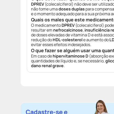
DPREV
(colecalciferol) não deve ser utilizad
não tome uma
doses duplas
para compensar
e o momento adequado para a sua próxima a
Quais os males que este medicament
O medicamento
DPREV
(colecalciferol) pode
resultar em
nefrocalcinose
,
insuficiência r
de doses elevadas de vitamina D e está asso
redução do
HDL-colesterol
e aumento do
LD
evitar esses efeitos indesejados.
O que fazer se alguém usar uma quan
Em caso de
hipervitaminose D
(absorção ex
quantidades de líquido e, se necessário,
glic
dano renal grave
.
Cadastre-se e