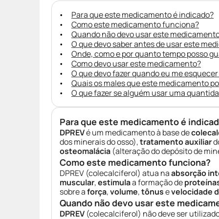
Para que este medicamento é indicado?
Como este medicamento funciona?
Quando não devo usar este medicament
O que devo saber antes de usar este me
Onde, como e por quanto tempo posso g
Como devo usar este medicamento?
O que devo fazer quando eu me esquecer
Quais os males que este medicamento p
O que fazer se alguém usar uma quantid
Para que este medicamento é indica
DPREV
é um medicamento à base de
colecal
dos minerais do osso),
tratamento auxiliar
d
osteomalácia
(alteração do depósito de mine
Como este medicamento funciona?
DPREV (colecalciferol) atua na
absorção int
muscular
,
estimula
a formação de
proteína
sobre a
força
,
volume
,
tônus
e
velocidade 
Quando não devo usar este medicam
DPREV
(colecalciferol) não deve ser utiliz