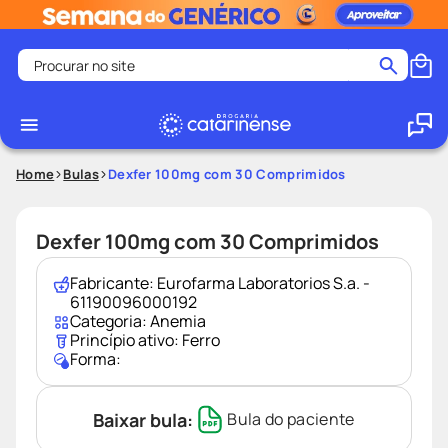
Procurar no site
Termos mais buscados
coristina
1
º
medley
2
º
Home
Bulas
Dexfer 100mg com 30 Comprimidos
fralda
3
º
protetor solar facial
4
º
Dexfer 100mg com 30 Comprimidos
shampoo
5
º
Fabricante:
Eurofarma Laboratorios S.a. -
tadalafila
6
º
61190096000192
Categoria:
Anemia
mounjaro
7
º
Princípio ativo:
Ferro
Forma:
ozivy
8
º
lenço umedecido
9
º
Baixar bula:
Bula do paciente
protetor solar
10
º