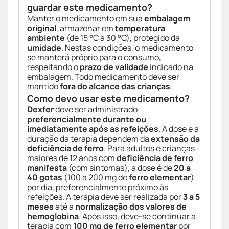
guardar este medicamento?
Manter o medicamento em sua
embalagem
original
, armazenar em
temperatura
ambiente
(de 15 °C a 30 °C), protegido da
umidade
. Nestas condições, o medicamento
se manterá próprio para o consumo,
respeitando o
prazo de validade
indicado na
embalagem. Todo medicamento deve ser
mantido
fora do alcance das crianças
.
Como devo usar este medicamento?
Dexfer
deve ser administrado
preferencialmente durante ou
imediatamente após as refeições
. A dose e a
duração da terapia dependem da
extensão da
deficiência de ferro
. Para adultos e crianças
maiores de 12 anos com
deficiência de ferro
manifesta
(com sintomas), a dose é de
20 a
40 gotas
(100 a 200 mg de
ferro elementar
)
por dia, preferencialmente próximo às
refeições. A terapia deve ser realizada por
3 a 5
meses
até a
normalização dos valores de
hemoglobina
. Após isso, deve-se continuar a
terapia com
100 mg de ferro elementar
por