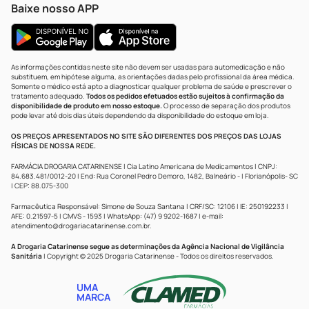
Baixe nosso APP
As informações contidas neste site não devem ser usadas para automedicação e não
substituem, em hipótese alguma, as orientações dadas pelo profissional da área médica.
Somente o médico está apto a diagnosticar qualquer problema de saúde e prescrever o
tratamento adequado.
Todos os pedidos efetuados estão sujeitos à confirmação da
disponibilidade de produto em nosso estoque.
O processo de separação dos produtos
pode levar até dois dias úteis dependendo da disponibilidade do estoque em loja.
OS PREÇOS APRESENTADOS NO SITE SÃO DIFERENTES DOS PREÇOS DAS LOJAS
FÍSICAS DE NOSSA REDE.
FARMÁCIA DROGARIA CATARINENSE | Cia Latino Americana de Medicamentos | CNPJ:
84.683.481/0012-20 | End: Rua Coronel Pedro Demoro, 1482, Balneário - | Florianópolis- SC
| CEP: 88.075-300
Farmacêutica Responsável: Simone de Souza Santana | CRF/SC: 12106 | IE: 250192233 |
AFE: 0.21597-5 | CMVS - 1593 | WhatsApp: (47) 9 9202-1687 | e-mail:
atendimento@drogariacatarinense.com.br
.
A Drogaria Catarinense segue as determinações da Agência Nacional de Vigilância
Sanitária
| Copyright © 2025 Drogaria Catarinense - Todos os direitos reservados.
UMA
MARCA