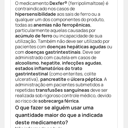
O medicamento
Dexfer®
(ferripolimaltose) é
contraindicado nos casos de
hipersensibilidade
aos sais de ferro ou a
qualquer um dos componentes do produto,
todas as
anemias não ferropênicas
,
particularmente aquelas causadas por
acúmulo de ferro
ou incapacidade de sua
utilização. Também não deve ser utilizado por
pacientes com
doenças hepáticas agudas
ou
com
doenças gastrintestinais
. Deve ser
administrado com cautela em casos de
alcoolismo
,
hepatite
,
infecções agudas
,
estados inflamatórios do trato
gastrintestinal
(como enterites, colite
ulcerativa),
pancreatite
e
úlcera péptica
. A
administração em pacientes submetidos a
repetidas
transfusões sanguíneas
deve ser
realizada sob rigoroso controle médico, devido
ao risco de
sobrecarga férrica
.
O que fazer se alguém usar uma
quantidade maior do que a indicada
deste medicamento?