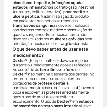
alcoolismo
,
hepatite
,
infecções agudas
,
estados inflamatórios
do trato gastrintestinal
(enterites, colite ulcerativa),
pancreatite
e
úlcera péptica
. A administração do produto
em pacientes submetidos a repetidas
transfusões sanguíneas
deve ser realizada
sob rigoroso controle médico e observação do
quadro sanguíneo. Este medicamento não
deve ser utilizado por
mulheres grávidas
sem
orientação médica ou do cirurgião-dentista.
O que devo saber antes de usar este
medicamento?
Dexfer®
(ferripolimaltose) deve ser ingerido
durante ou imediatamente após as refeições.
Ao contrário do
ferro iônico
, o
ferro
do
Dexfer®
não mancha o esmalte dos dentes; no
entanto, recomenda-se que pacientes
portadores de
prótese dentária
,
particularmente à base de “Luva Light”, lavem a
boca e escovem as próteses imediatamente
após o uso do produto para evitar o
escurecimento. O uso de
Dexfer®
em
estados
inflamatórios do trato gastr intestinal
deve