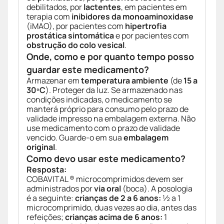
debilitados, por
lactentes
, em pacientes em
terapia com
inibidores da monoaminoxidase
(iMAO), por pacientes com
hipertrofia
prostática sintomática
e por pacientes com
obstrução do colo vesical
.
Onde, como e por quanto tempo posso
guardar este medicamento?
Armazenar em
temperatura ambiente
(de
15 a
30ºC
). Proteger da luz. Se armazenado nas
condições indicadas, o medicamento se
manterá próprio para consumo pelo prazo de
validade impresso na embalagem externa. Não
use medicamento com o prazo de validade
vencido. Guarde-o em sua
embalagem
original
.
Como devo usar este medicamento?
Resposta:
COBAVITAL ® microcomprimidos devem ser
administrados por
via oral
(boca). A posologia
é a seguinte:
crianças de 2 a 6 anos:
½ a 1
microcomprimido, duas vezes ao dia, antes das
refeições;
crianças acima de 6 anos:
1