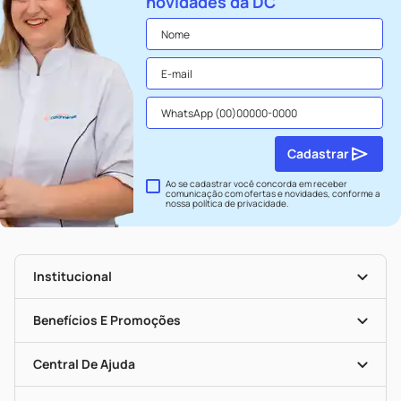
novidades da DC
Cadastrar
Ao se cadastrar você concorda em receber
comunicação com ofertas e novidades, conforme a
nossa
política de privacidade
.
Institucional
História
Nossas Lojas
Benefícios E Promoções
Trabalhe Conosco
Seja Uma Loja Parceira
Clube DC
Mapa De Categorias
Convênios
Central De Ajuda
Programa Popular Do Brasil
Encarte De Ofertas
Entrega