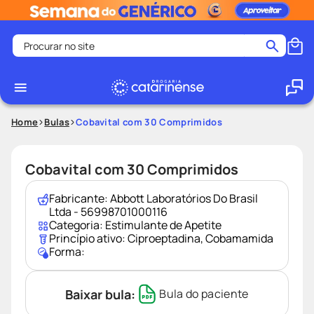
Procurar no site
Termos mais buscados
coristina
1
º
medley
2
º
Home
Bulas
Cobavital com 30 Comprimidos
protetor solar facial
3
º
shampoo
4
º
Cobavital com 30 Comprimidos
tadalafila
5
º
Fabricante:
Abbott Laboratórios Do Brasil
lenço umedecido
6
º
Ltda - 56998701000116
Categoria:
Estimulante de Apetite
ozivy
7
º
Princípio ativo:
Ciproeptadina
,
Cobamamida
Forma:
protetor solar
8
º
fralda pampers
9
º
Baixar bula:
Bula do paciente
teste gravidez
10
º