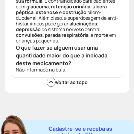
sua
fórmula
. É contraindicado para pacientes
com
glaucoma
,
retenção urinária
,
úlcera
péptica
,
estenose
e
obstrução
piloro-
duodenal. Além disso, a superdosagem de anti-
histamínicos pode gerar
alucinações
,
depressão
do sistema nervoso central,
convulsões
,
parada respiratória
, e
morte
em
crianças pequenas.
O que fazer se alguém usar uma
quantidade maior do que a indicada
deste medicamento?
Não informado na bula.
Voltar ao topo
Cadastre-se e receba as