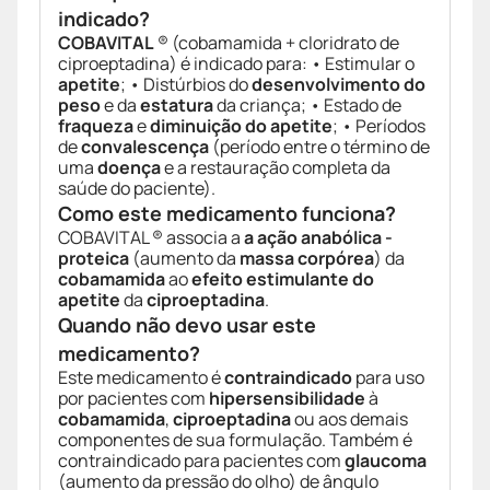
indicado?
COBAVITAL
® (cobamamida + cloridrato de
ciproeptadina) é indicado para: • Estimular o
apetite
; • Distúrbios do
desenvolvimento do
peso
e da
estatura
da criança; • Estado de
fraqueza
e
diminuição do apetite
; • Períodos
de
convalescença
(período entre o término de
uma
doença
e a restauração completa da
saúde do paciente).
Como este medicamento funciona?
COBAVITAL ® associa a
a ação anabólica -
proteica
(aumento da
massa corpórea
) da
cobamamida
ao
efeito estimulante do
apetite
da
ciproeptadina
.
Quando não devo usar este
medicamento?
Este medicamento é
contraindicado
para uso
por pacientes com
hipersensibilidade
à
cobamamida
,
ciproeptadina
ou aos demais
componentes de sua formulação. Também é
contraindicado para pacientes com
glaucoma
(aumento da pressão do olho) de ângulo