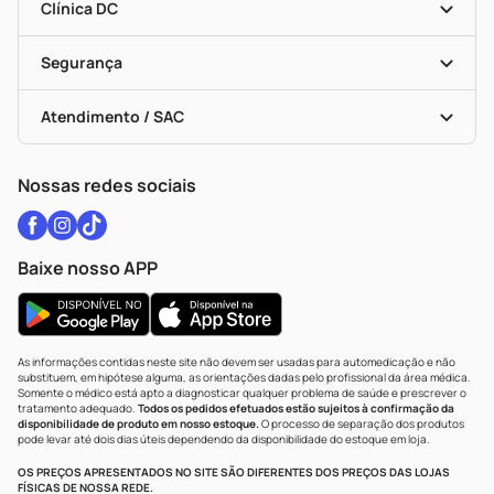
Dermaclub
Recompra Programada
Clínica DC
Descontos De Laboratório (PBM)
Medicamentos Com Receita
Cupons E Ofertas
Alomed
Vacinas
Black Friday
Formas De Pagamento
Serviços Farmacêuticos
Segurança
Troca E Devolução
Testes Rápidos
Bulas De A A Z
Autoteste Covid-19
Certificado De Segurança
Políticas De Marketplace
Vacinas
Portal Da Privacidade
Atendimento / SAC
Política De Privacidade
WhatsApp (47) 9202-1687
Atendimento@drogariacatarinense.com.br
Nossas redes sociais
Baixe nosso APP
As informações contidas neste site não devem ser usadas para automedicação e não
substituem, em hipótese alguma, as orientações dadas pelo profissional da área médica.
Somente o médico está apto a diagnosticar qualquer problema de saúde e prescrever o
tratamento adequado.
Todos os pedidos efetuados estão sujeitos à confirmação da
disponibilidade de produto em nosso estoque.
O processo de separação dos produtos
pode levar até dois dias úteis dependendo da disponibilidade do estoque em loja.
OS PREÇOS APRESENTADOS NO SITE SÃO DIFERENTES DOS PREÇOS DAS LOJAS
FÍSICAS DE NOSSA REDE.