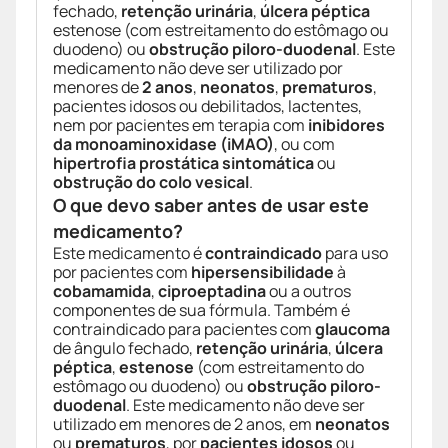
fechado,
retenção urinária
,
úlcera péptica
estenose (com estreitamento do estômago ou
duodeno) ou
obstrução piloro-duodenal
. Este
medicamento não deve ser utilizado por
menores de
2 anos
,
neonatos
,
prematuros
,
pacientes idosos ou debilitados, lactentes,
nem por pacientes em terapia com
inibidores
da monoaminoxidase (iMAO)
, ou com
hipertrofia prostática sintomática
ou
obstrução do colo vesical
.
O que devo saber antes de usar este
medicamento?
Este medicamento é
contraindicado
para uso
por pacientes com
hipersensibilidade
à
cobamamida
,
ciproeptadina
ou a outros
componentes de sua fórmula. Também é
contraindicado para pacientes com
glaucoma
de ângulo fechado,
retenção urinária
,
úlcera
péptica
,
estenose
(com estreitamento do
estômago ou duodeno) ou
obstrução piloro-
duodenal
. Este medicamento não deve ser
utilizado em menores de 2 anos, em
neonatos
ou
prematuros
, por
pacientes idosos
ou