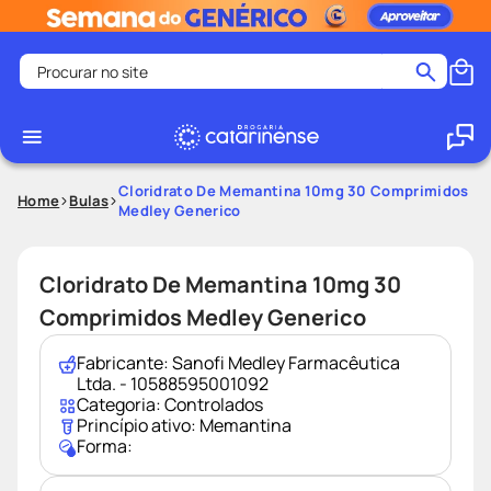
Procurar no site
Termos mais buscados
coristina
1
º
medley
2
º
Cloridrato De Memantina 10mg 30 Comprimidos
Home
Bulas
Medley Generico
fralda
3
º
protetor solar facial
4
º
Cloridrato De Memantina 10mg 30
shampoo
5
º
Comprimidos Medley Generico
tadalafila
6
º
lenço umedecido
7
º
Fabricante:
Sanofi Medley Farmacêutica
Ltda. - 10588595001092
sabonete liquido
8
º
Categoria:
Controlados
Princípio ativo:
Memantina
desodorante
9
º
Forma:
protetor solar
10
º