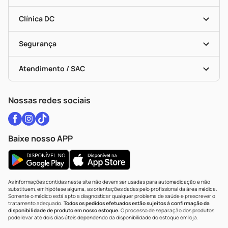
Programa Popular Do Brasil
Encarte De Ofertas
Entrega
Dermaclub
Recompra Programada
Clínica DC
Descontos De Laboratório (PBM)
Medicamentos Com Receita
Cupons E Ofertas
Alomed
Vacinas
Black Friday
Formas De Pagamento
Serviços Farmacêuticos
Segurança
Troca E Devolução
Testes Rápidos
Bulas De A A Z
Autoteste Covid-19
Certificado De Segurança
Políticas De Marketplace
Vacinas
Portal Da Privacidade
Atendimento / SAC
Política De Privacidade
WhatsApp (47) 9202-1687
Atendimento@drogariacatarinense.com.br
Nossas redes sociais
Baixe nosso APP
As informações contidas neste site não devem ser usadas para automedicação e não
substituem, em hipótese alguma, as orientações dadas pelo profissional da área médica.
Somente o médico está apto a diagnosticar qualquer problema de saúde e prescrever o
tratamento adequado.
Todos os pedidos efetuados estão sujeitos à confirmação da
disponibilidade de produto em nosso estoque.
O processo de separação dos produtos
pode levar até dois dias úteis dependendo da disponibilidade do estoque em loja.