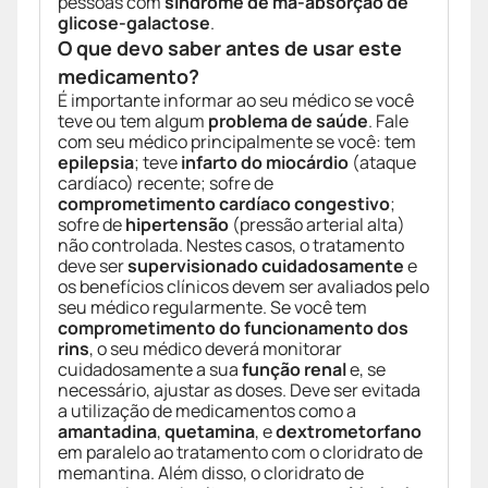
pessoas com
síndrome de má-absorção de
glicose-galactose
.
O que devo saber antes de usar este
medicamento?
É importante informar ao seu médico se você
teve ou tem algum
problema de saúde
. Fale
com seu médico principalmente se você: tem
epilepsia
; teve
infarto do miocárdio
(ataque
cardíaco) recente; sofre de
comprometimento cardíaco congestivo
;
sofre de
hipertensão
(pressão arterial alta)
não controlada. Nestes casos, o tratamento
deve ser
supervisionado cuidadosamente
e
os benefícios clínicos devem ser avaliados pelo
seu médico regularmente. Se você tem
comprometimento do funcionamento dos
rins
, o seu médico deverá monitorar
cuidadosamente a sua
função renal
e, se
necessário, ajustar as doses. Deve ser evitada
a utilização de medicamentos como a
amantadina
,
quetamina
, e
dextrometorfano
em paralelo ao tratamento com o cloridrato de
memantina. Além disso, o cloridrato de