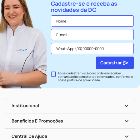
Cadastre-se e receba as
novidades da DC
Cadastrar
Ao se cadastrar você concorda em receber
comunicação com ofertas e novidades, conforme a
nossa
política de privacidade
.
Institucional
História
Nossas Lojas
Benefícios E Promoções
Trabalhe Conosco
Seja Uma Loja Parceira
Clube DC
Mapa De Categorias
Convênios
Central De Ajuda