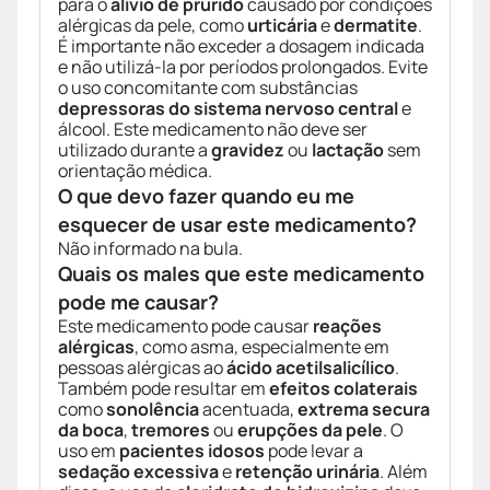
para o
alívio de prurido
causado por condições
alérgicas da pele, como
urticária
e
dermatite
.
É importante não exceder a dosagem indicada
e não utilizá-la por períodos prolongados. Evite
o uso concomitante com substâncias
depressoras do sistema nervoso central
e
álcool. Este medicamento não deve ser
utilizado durante a
gravidez
ou
lactação
sem
orientação médica.
O que devo fazer quando eu me
esquecer de usar este medicamento?
Não informado na bula.
Quais os males que este medicamento
pode me causar?
Este medicamento pode causar
reações
alérgicas
, como asma, especialmente em
pessoas alérgicas ao
ácido acetilsalicílico
.
Também pode resultar em
efeitos colaterais
como
sonolência
acentuada,
extrema secura
da boca
,
tremores
ou
erupções da pele
. O
uso em
pacientes idosos
pode levar a
sedação excessiva
e
retenção urinária
. Além