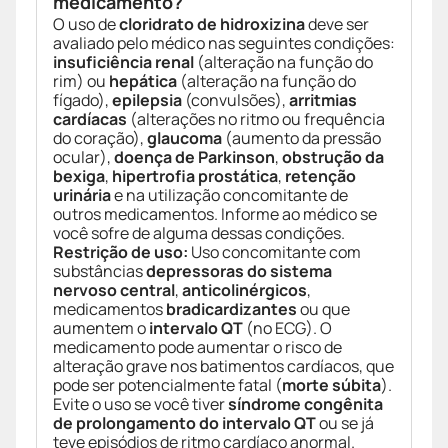
medicamento?
O uso de
cloridrato de hidroxizina
deve ser
avaliado pelo médico nas seguintes condições:
insuficiência renal
(alteração na função do
rim) ou
hepática
(alteração na função do
fígado),
epilepsia
(convulsões),
arritmias
cardíacas
(alterações no ritmo ou frequência
do coração),
glaucoma
(aumento da pressão
ocular),
doença de Parkinson
,
obstrução da
bexiga
,
hipertrofia prostática
,
retenção
urinária
e na utilização concomitante de
outros medicamentos. Informe ao médico se
você sofre de alguma dessas condições.
Restrição de uso:
Uso concomitante com
substâncias
depressoras do sistema
nervoso central
,
anticolinérgicos
,
medicamentos
bradicardizantes
ou que
aumentem o
intervalo QT
(no ECG). O
medicamento pode aumentar o risco de
alteração grave nos batimentos cardíacos, que
pode ser potencialmente fatal (
morte súbita
).
Evite o uso se você tiver
síndrome congênita
de prolongamento do intervalo QT
ou se já
teve episódios de ritmo cardíaco anormal.