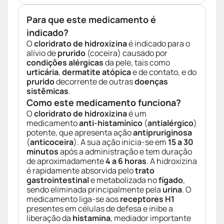
Para que este medicamento é
indicado?
O
cloridrato de hidroxizina
é indicado para o
alívio de
prurido
(coceira) causado por
condições alérgicas
da pele, tais como
urticária
,
dermatite atópica
e de contato, e do
prurido
decorrente de outras
doenças
sistêmicas
.
Como este medicamento funciona?
O
cloridrato de hidroxizina
é um
medicamento
anti-histamínico
(
antialérgico
)
potente, que apresenta ação
antipruriginosa
(
anticoceira
). A sua ação inicia-se em
15 a 30
minutos
após a administração e tem duração
de aproximadamente
4 a 6 horas
. A hidroxizina
é rapidamente absorvida pelo
trato
gastrointestinal
e metabolizada no
fígado
,
sendo eliminada principalmente pela
urina
. O
medicamento liga-se aos
receptores H1
presentes em células de defesa e inibe a
liberação da
histamina
, mediador importante