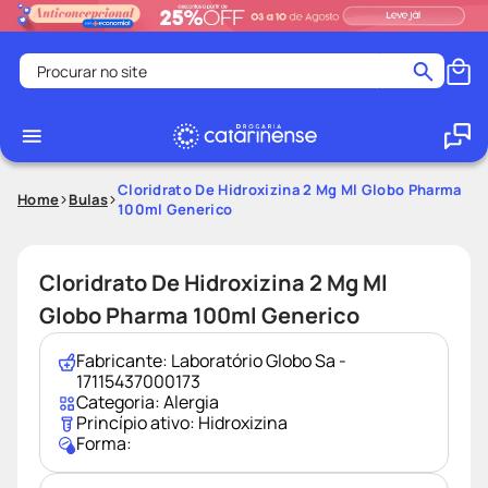
Procurar no site
Termos mais buscados
coristina
1
º
medley
2
º
Cloridrato De Hidroxizina 2 Mg Ml Globo Pharma
Home
Bulas
100ml Generico
protetor solar facial
3
º
shampoo
4
º
Cloridrato De Hidroxizina 2 Mg Ml
tadalafila
5
º
Globo Pharma 100ml Generico
ozivy
6
º
lenço umedecido
7
º
Fabricante:
Laboratório Globo Sa -
17115437000173
protetor solar
8
º
Categoria:
Alergia
Princípio ativo:
Hidroxizina
desodorante
9
º
Forma:
fralda pampers
10
º