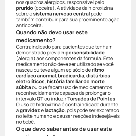
nos quadros alérgicos, responsável pelo
prurido
(coceira). A atividade da hidroxizina
sobre o
sistema nervoso central
pode
também contribuir para sua proeminente ação
anticoceira.
Quando não devo usar este
medicamento?
Contraindicado para pacientes que tenham
demonstrado prévia
hipersensibilidade
(alergia) aos componentes da fórmula. Este
medicamento não deve ser utilizado se você
nasceu ou teve algum episódio de
ritmo
cardíaco anormal
,
bradicardia
,
distúrbios
eletrolíticos
,
história familiar de morte
súbita
ou que façam uso de medicamentos
reconhecidamente capazes de prolongar o
intervalo
QT
ou induzir
Torsades de Pointes
.
O uso de hidroxizina é contraindicado durante
a
gravidez
e
lactação
, pois pode ser excretado
no leite humano e causar reações indesejáveis
no bebê.
O que devo saber antes de usar este