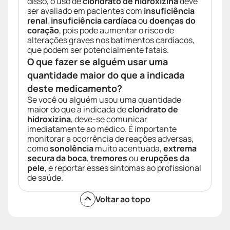
disso, o uso de
cloridrato de hidroxizina
deve
ser avaliado em pacientes com
insuficiência
renal
,
insuficiência cardíaca
ou
doenças do
coração
, pois pode aumentar o risco de
alterações graves nos batimentos cardíacos,
que podem ser potencialmente fatais.
O que fazer se alguém usar uma
quantidade maior do que a indicada
deste medicamento?
Se você ou alguém usou uma quantidade
maior do que a indicada de
cloridrato de
hidroxizina
, deve-se comunicar
imediatamente ao médico. É importante
monitorar a ocorrência de reações adversas,
como
sonolência
muito acentuada,
extrema
secura da boca
,
tremores
ou
erupções da
pele
, e reportar esses sintomas ao profissional
de saúde.
Voltar ao topo