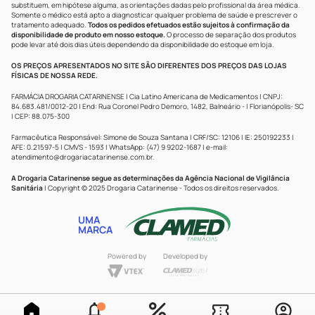
substituem, em hipótese alguma, as orientações dadas pelo profissional da área médica.
Somente o médico está apto a diagnosticar qualquer problema de saúde e prescrever o
tratamento adequado.
Todos os pedidos efetuados estão sujeitos à confirmação da
disponibilidade de produto em nosso estoque.
O processo de separação dos produtos
pode levar até dois dias úteis dependendo da disponibilidade do estoque em loja.
OS PREÇOS APRESENTADOS NO SITE SÃO DIFERENTES DOS PREÇOS DAS LOJAS
FÍSICAS DE NOSSA REDE.
FARMÁCIA DROGARIA CATARINENSE | Cia Latino Americana de Medicamentos | CNPJ:
84.683.481/0012-20 | End: Rua Coronel Pedro Demoro, 1482, Balneário - | Florianópolis- SC
| CEP: 88.075-300
Farmacêutica Responsável: Simone de Souza Santana | CRF/SC: 12106 | IE: 250192233 |
AFE: 0.21597-5 | CMVS - 1593 | WhatsApp: (47) 9 9202-1687 | e-mail:
atendimento@drogariacatarinense.com.br
.
A Drogaria Catarinense segue as determinações da Agência Nacional de Vigilância
Sanitária
| Copyright © 2025 Drogaria Catarinense - Todos os direitos reservados.
UMA
MARCA
Powered by
Developed by