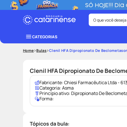
O que você deseja
Termos mais bus
CATEGORIAS
coristina
1
º
Home
Bulas
Clenil HFA Dipropionato De Beclometas
fralda
3
º
shampoo
5
º
Clenil HFA Dipropionato De Beclo
mounjaro
7
º
Fabricante:
Chiesi Farmacêutica Ltda - 
lenço umede
9
º
Categoria:
Asma
Princípio ativo:
Dipropionato De Beclomet
Forma:
Tópicos da bula: