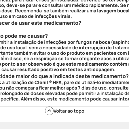
so, deve-se parar e consultar um médico rapidamente. Se 
 a dose. Recomenda-se também realizar uma
lavagem buca
o uso em caso de
infecções virais
.
ecer de usar este medicamento?
to pode me causar?
itir a instalação de
infecções por fungos na boca
(sapinho
e uso local, sem a necessidade de interrupção do tratam
ortante também evitar o uso do produto em
pacientes com i
 Além disso, se a respiração se tornar ofegante após a utili
o ponto a ser observado é que
este medicamento contém 
 causar
resultado positivo em testes antidopagem
.
tidade maior do que a indicada deste medicamento?
 a utilização de
Clenil
®
HFA
, pare de utilizá-lo imediatam
r ou não começar a ficar melhor após 7 dias de uso, consul
olongado de doses elevadas pode permitir a instalação d
pecífica. Além disso, este medicamento pode causar
into
Voltar ao topo