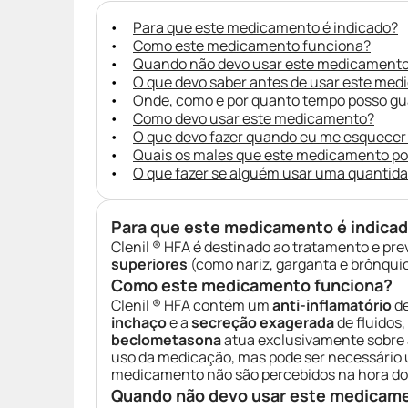
Para que este medicamento é indicado?
Como este medicamento funciona?
Quando não devo usar este medicament
O que devo saber antes de usar este me
Onde, como e por quanto tempo posso g
Como devo usar este medicamento?
O que devo fazer quando eu me esquecer
Quais os males que este medicamento p
O que fazer se alguém usar uma quantid
Para que este medicamento é indica
Clenil ® HFA é destinado ao tratamento e pr
superiores
(como nariz, garganta e brônquio
Como este medicamento funciona?
Clenil ® HFA contém um
anti-inflamatório
de
inchaço
e a
secreção exagerada
de fluidos
beclometasona
atua exclusivamente sobre 
uso da medicação, mas pode ser necessário 
medicamento não são percebidos na hora do 
Quando não devo usar este medicam