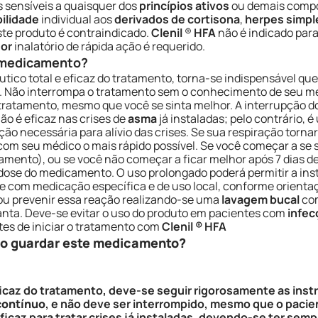
 sensíveis a quaisquer dos
princípios ativos
ou demais compo
ilidade
individual aos
derivados de cortisona
,
herpes simpl
este produto é contraindicado.
Clenil
®
HFA
não é indicado par
dor
inalatório de rápida ação é requerido.
e medicamento?
utico total e eficaz do tratamento, torna-se indispensável qu
. Não interrompa o tratamento sem o conhecimento de seu m
 tratamento, mesmo que você se sinta melhor. A interrupção 
ão é eficaz nas crises de
asma
já instaladas; pelo contrário, é
o necessária para alívio das crises. Se sua respiração tornar
e com seu médico o mais rápido possível. Se você começar a se 
amento), ou se você não começar a ficar melhor após 7 dias d
ose do medicamento. O uso prolongado poderá permitir a ins
e com medicação específica e de uso local, conforme orienta
 ou prevenir essa reação realizando-se uma
lavagem bucal
com
anta. Deve-se evitar o uso do produto em pacientes com
infec
tes de iniciar o tratamento com
Clenil ® HFA
so guardar este medicamento?
ficaz do tratamento, deve-se seguir rigorosamente as inst
contínuo
, e não deve ser interrompido, mesmo que o pacien
 eficaz para tratar crises já instaladas, devendo-se ter se