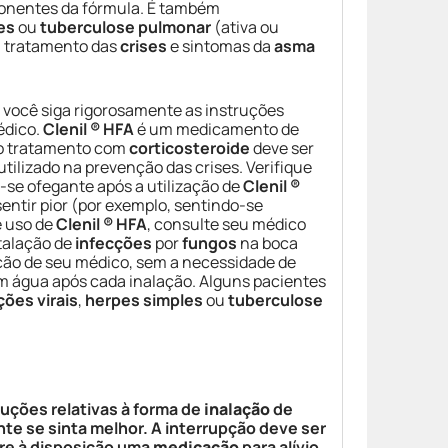
nentes da fórmula. É também
es
ou
tuberculose pulmonar
(ativa ou
a tratamento das
crises
e sintomas da
asma
e você siga rigorosamente as instruções
édico.
Clenil ® HFA
é um medicamento de
do tratamento com
corticosteroide
deve ser
 utilizado na prevenção das crises. Verifique
-se ofegante após a utilização de
Clenil ®
sentir pior (por exemplo, sentindo-se
e uso de
Clenil ® HFA
, consulte seu médico
talação de
infecções
por
fungos
na boca
ção de seu médico, sem a necessidade de
 água após cada inalação. Alguns pacientes
ções virais
,
herpes simples
ou
tuberculose
ruções relativas à forma de
inalação
de
te se sinta melhor. A interrupção deve ser
mpre à disposição uma
medicação
para alívio