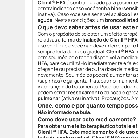
Clenil
®
HFA
é contraindicado para pacientes
contraindicado caso você tenha
hipersensib
inativa). Caso você seja sensível ao
álcool
, 
aguda
. Nestas condições, um
broncodilata
O que devo saber antes de usar est
Com o propósito de se obter um efeito terapê
relativas à forma de
inalação
de
Clenil ® HFA
uso contínuo e você não deve interromper o
sempre feita de modo gradual.
Clenil ® HFA
n
com seu médico e tenha disponível a medicaçã
HFA
, pare de utilizá-lo imediatamente e fal
ofegante ou precisar de outra dose de medic
novamente. Seu médico poderá aumentar a d
(sapinhos) e garganta, tratadas normalment
interrupção do tratamento. Pode-se reduzir
podem sentir
ressecamento
da boca e garg
pulmonar
(ativa ou inativa). Precauções: An
Onde, como e por quanto tempo pos
Não informado na bula.
Como devo usar este medicamento?
Para obter um efeito terapêutico total e e
Clenil ® HFA
. Este medicamento é de
uso 
feita de modo
gradual
. Clenil ® HFA não é