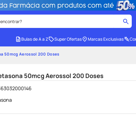
 encontrar?
cados
Bulas de A a Z
Super Ofertas
Marcas Exclusivas
Con
medley
2
º
ona 50mcg Aerossol 200 Doses
protetor solar facial
4
º
tadalafila
6
º
metasona 50mcg Aerossol 200 Doses
ozivy
8
º
61363032000146
cido
protetor solar
10
º
asona