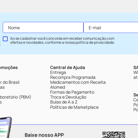
Ao se cadastrar você concorda em receber comunicação com
ofertas e novidades, conforme a nossa
política de privacidade
.
romoções
Central de Ajuda
SA
Entrega
Wh
Recompra Programada
at
 do Brasil
Medicamentos com Receita
tas
Alomed
Formas de Pagamento
S
boratório (PBM)
Troca e Devolução
Ce
s
Bulas de A a Z
Po
Políticas de Marketplace
Po
Baixe nosso APP