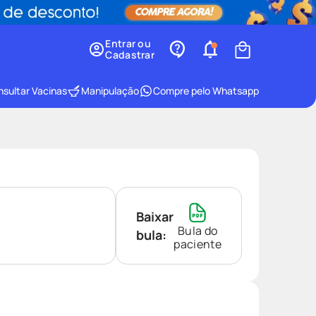
Entrar ou
Cadastrar
sultar Vacinas
Manipulação
Compre pelo Whatsapp
Baixar
Bula do
bula:
paciente