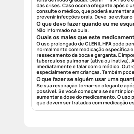
das crises. Caso ocorra
ofegante
após o u
consulte o médico, que poderá aumentar
prevenir infecções orais. Deve-se evitar 
O que devo fazer quando eu me esqu
Não informado na bula.
Quais os males que este medicamen
O uso prolongado de
CLENIL HFA
pode perm
normalmente com medicação específica e d
ressecamento da boca e garganta
. É imp
tuberculose pulmonar
(ativa ou inativa).
imediatamente e falar com o médico. Outr
especialmente em crianças. Também pode
O que fazer se alguém usar uma quan
Se sua respiração tornar-se ofegante após
possível. Se você começar a se sentir pio
aumentar a dose do medicamento. O uso pr
que devem ser tratadas com medicação es