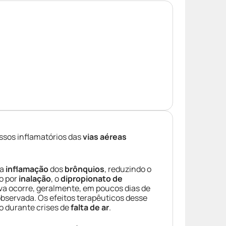
ssos inflamatórios das
vias aéreas
 a
inflamação
dos
brônquios
, reduzindo o
o por
inalação
, o
dipropionato de
iva ocorre, geralmente, em poucos dias de
bservada. Os efeitos terapêuticos desse
o durante crises de
falta de ar
.