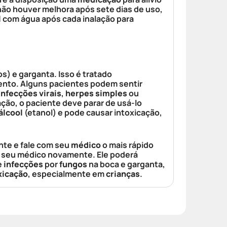
não houver melhora após sete dias de uso,
l
com água após cada inalação para
s) e garganta. Isso é tratado
ento. Alguns pacientes podem sentir
nfecções virais
,
herpes simples
ou
zação, o paciente deve parar de usá-lo
álcool
(etanol) e pode causar intoxicação,
ente e fale com seu
médico
o mais rápido
te seu médico novamente. Ele poderá
e
infecções
por
fungos
na boca e garganta,
xicação
, especialmente em
crianças
.