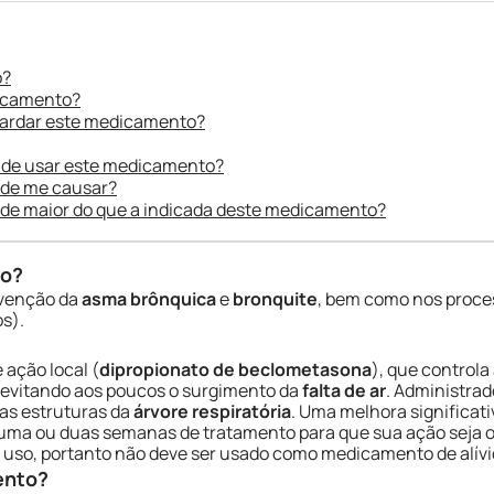
o?
dicamento?
uardar este medicamento?
 de usar este medicamento?
ode me causar?
ade maior do que a indicada deste medicamento?
do?
evenção da
asma brônquica
e
bronquite
, bem como nos proce
s).
 ação local (
dipropionato de beclometasona
), que controla
, evitando aos poucos o surgimento da
falta de ar
. Administrad
as estruturas da
árvore respiratória
. Uma melhora significat
uma ou duas semanas de tratamento para que sua ação seja o
uso, portanto não deve ser usado como medicamento de alívi
ento?