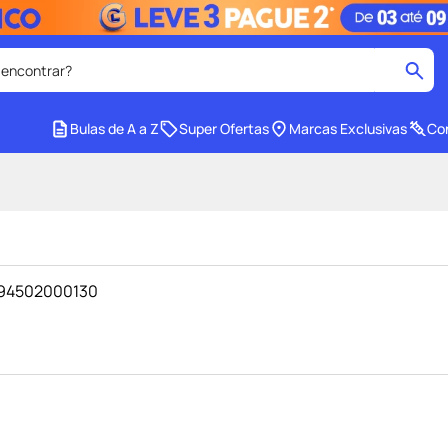
 encontrar?
cados
Bulas de A a Z
Super Ofertas
Marcas Exclusivas
Con
medley
2
º
protetor solar facial
4
º
tadalafila
6
º
ozivy
8
º
6994502000130
cido
protetor solar
10
º