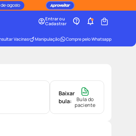
Entrar ou
Cadastrar
sultar Vacinas
Manipulação
Compre pelo Whatsapp
Baixar
Bula do
bula:
paciente