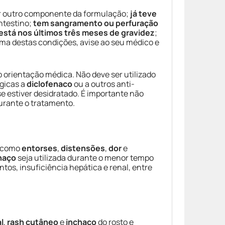
r outro componente da formulação;
já teve
ntestino;
tem sangramento ou perfuração
está nos últimos três meses de gravidez
;
uma destas condições, avise ao seu médico e
b orientação médica. Não deve ser utilizado
rgicas a
diclofenaco
ou a outros anti-
se estiver desidratado. É importante não
urante o tratamento.
s como
entorses
,
distensões
,
dor
e
haço
seja utilizada durante o menor tempo
tos, insuficiência hepática e renal, entre
l
,
rash cutâneo
e
inchaço
do rosto e