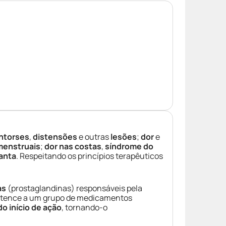
ntorses
,
distensões
e outras
lesões
;
dor
e
menstruais
;
dor nas costas
,
síndrome do
anta
. Respeitando os princípios terapêuticos
as
(prostaglandinas) responsáveis pela
rtence a um grupo de medicamentos
do início de ação
, tornando-o