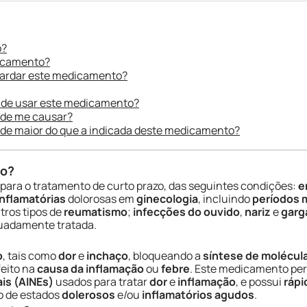
o?
dicamento?
uardar este medicamento?
 de usar este medicamento?
ode me causar?
ade maior do que a indicada deste medicamento?
do?
para o tratamento de curto prazo, das seguintes condições:
e
nflamatórias
dolorosas em
ginecologia
, incluindo
períodos 
tros tipos de
reumatismo
;
infecções do ouvido
,
nariz
e
garg
quadamente tratada.
o
, tais como
dor
e
inchaço
, bloqueando a
síntese de molécul
eito na
causa da inflamação
ou
febre
. Este medicamento pe
ais (AINEs)
usados para tratar
dor
e
inflamação
, e possui
rápi
o de estados
dolerosos
e/ou
inflamatórios agudos
.