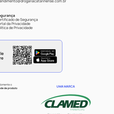
endimento@drogariacatarinense.com.br
egurança
rtificado de Segurança
rtal da Privacidade
lítica de Privacidade
le
re
 Somente o
UMA MARCA
ade de produto