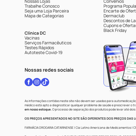
Nossas Lojas
Convênios
Trabalhe Conosco
Programa Popular
Seja uma Loja Parceira
Encarte de Ofer
Mapa de Categorias
Dermaclub
Descontos de La
Cupons e Oferta
Black Friday
Clínica DC
Vacinas
Serviços Farmacêuticos
Testes Rápidos
Autoteste Covid-19
Nossas redes sociais
As informações contidas neste site não devem ser usadas para automedicação 
médico está apto a diagnosticar qualquer problema de saúde e prescrever o 
em nosso estoque.
O processo de separação dos produtos pode levar até dois 
OS PREÇOS APRESENTADOS NO SITE SÃO DIFERENTES DOS PREÇOS DAS LO
FARMÁCIA DROGARIA CATARINENSE | Cia Latino Americana de Medicamentos | CNPJ: 