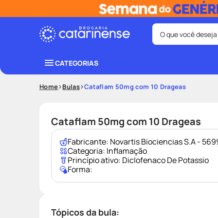
O que você deseja
Termos mais bus
CATEGORIAS
coristina
1
º
Home
Bulas
Cataflam 50mg com 10 Drageas
fralda
3
º
shampoo
5
º
Cataflam 50mg com 10 Drageas
mounjaro
7
º
Fabricante:
Novartis Biociencias S.A - 5
lenço umede
9
º
Categoria:
Inflamação
Princípio ativo:
Diclofenaco De Potassio
Forma:
Tópicos da bula: