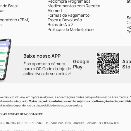
Recompra Programada
at
 do Brasil
Medicamentos com Receita
tas
Alomed
Formas de Pagamento
S
boratório (PBM)
Troca e Devolução
Ce
s
Bulas de A a Z
Po
Políticas de Marketplace
Po
Baixe nosso APP
Google
App
É só apontar a câmera
Play
Sto
para o QR Code da loja de
aplicativos do seu celular!
e não substituem, em hipótese alguma, as orientações dadas pelo profissional da área médica.
tratamento adequado.
Todos os pedidos efetuados estão sujeitos à confirmação da disponibilid
dias úteis dependendo da disponibilidade do estoque em loja.
JAS FÍSICAS DE NOSSA REDE.
84.683.481/0151-07 | End: R. Dr. João Colin, 1865 - América, Joinville - SC, 89204-001