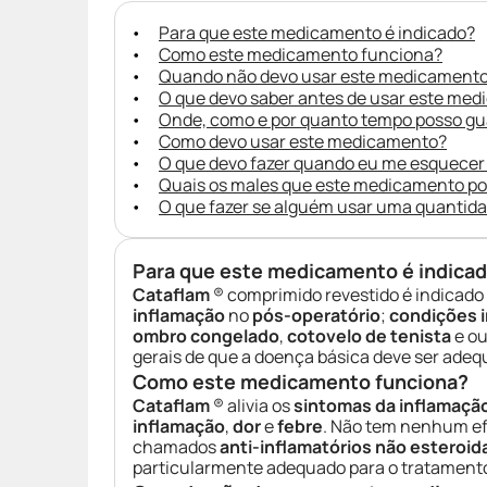
Para que este medicamento é indicado?
Como este medicamento funciona?
Quando não devo usar este medicament
O que devo saber antes de usar este me
Onde, como e por quanto tempo posso g
Como devo usar este medicamento?
O que devo fazer quando eu me esquecer
Quais os males que este medicamento p
O que fazer se alguém usar uma quantid
Para que este medicamento é indica
Cataflam
® comprimido revestido é indicado 
inflamação
no
pós-operatório
;
condições i
ombro congelado
,
cotovelo de tenista
e ou
gerais de que a doença básica deve ser ade
Como este medicamento funciona?
Cataflam
® alivia os
sintomas da inflamaçã
inflamação
,
dor
e
febre
. Não tem nenhum ef
chamados
anti-inflamatórios não esteroid
particularmente adequado para o tratament