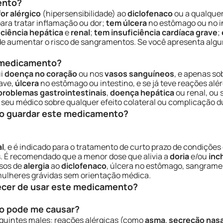
ento?
for alérgico
(hipersensibilidade) ao
diclofenaco
ou a qualque
ra tratar inflamação ou dor;
tem úlcera
no estômago ou no i
iciência hepática
e
renal
;
tem insuficiência cardíaca grave
;
ode aumentar o risco de sangramentos. Se você apresenta alg
e medicamento?
ui
doença no coração
ou nos
vasos sanguíneos
, e apenas so
ave,
úlcera
no estômago ou intestino, e se já teve reações alé
problemas gastrointestinais
,
doença hepática
ou renal, ou 
eu médico sobre qualquer efeito colateral ou complicação d
o guardar este medicamento?
al
, e é indicado para o tratamento de curto prazo de condiçõe
s. É recomendado que a menor dose que alivia a
doria
e/ou
inc
sos de
alergia
ao
diclofenaco
, úlcera no estômago, sangramen
mulheres grávidas sem orientação médica.
ecer de usar este medicamento?
o pode me causar?
guintes males: reações alérgicas (como
asma
,
secreção nasa