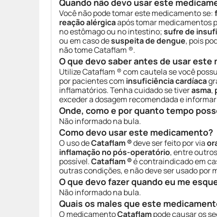
Quando não devo usar este medicam
Você não pode tomar este medicamento se:
reação alérgica
após tomar medicamentos pa
no estômago ou no intestino;
sufre de insuf
ou em caso de
suspeita de dengue
, pois p
não tome Cataflam ®.
O que devo saber antes de usar est
Utilize Cataflam ® com cautela se você poss
por pacientes com
insuficiência cardíaca
gr
inflamatórios. Tenha cuidado se tiver
asma
,
exceder a dosagem recomendada e informar s
Onde, como e por quanto tempo poss
Não informado na bula.
Como devo usar este medicamento?
O uso de
Cataflam ®
deve ser feito por via
or
inflamação no pós-operatório
, entre outro
possível.
Cataflam ®
é contraindicado em ca
outras condições, e não deve ser usado por 
O que devo fazer quando eu me esqu
Não informado na bula.
Quais os males que este medicament
O medicamento
Cataflam
pode causar os se