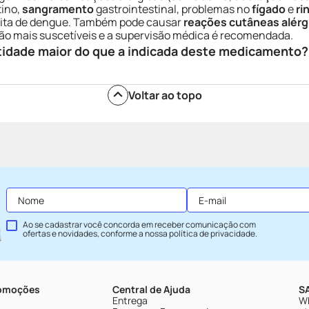
tino,
sangramento
gastrointestinal, problemas no
fígado
e
ri
ita de dengue. Também pode causar
reações cutâneas alérg
são mais suscetíveis e a supervisão médica é recomendada.
tidade maior do que a indicada deste medicamento?
Voltar ao topo
Ao se cadastrar você concorda em receber comunicação com
ofertas e novidades, conforme a nossa
política de privacidade
.
romoções
Central de Ajuda
SA
Entrega
Wh