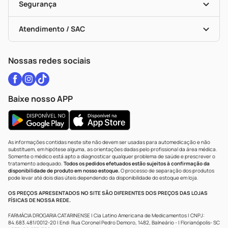
Black Friday
Formas De Pagamento
Serviços Farmacêuticos
Segurança
Troca E Devolução
Testes Rápidos
Bulas De A A Z
Autoteste Covid-19
Certificado De Segurança
Políticas De Marketplace
Vacinas
Portal Da Privacidade
Atendimento / SAC
Política De Privacidade
WhatsApp (47) 9202-1687
Atendimento@drogariacatarinense.com.br
Nossas redes sociais
Baixe nosso APP
As informações contidas neste site não devem ser usadas para automedicação e não
substituem, em hipótese alguma, as orientações dadas pelo profissional da área médica.
Somente o médico está apto a diagnosticar qualquer problema de saúde e prescrever o
tratamento adequado.
Todos os pedidos efetuados estão sujeitos à confirmação da
disponibilidade de produto em nosso estoque.
O processo de separação dos produtos
pode levar até dois dias úteis dependendo da disponibilidade do estoque em loja.
OS PREÇOS APRESENTADOS NO SITE SÃO DIFERENTES DOS PREÇOS DAS LOJAS
FÍSICAS DE NOSSA REDE.
FARMÁCIA DROGARIA CATARINENSE | Cia Latino Americana de Medicamentos | CNPJ:
84.683.481/0012-20 | End: Rua Coronel Pedro Demoro, 1482, Balneário - | Florianópolis- SC