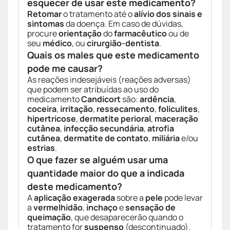
esquecer de usar este medicamento?
Retomar
o tratamento até o
alívio dos sinais e
sintomas
da doença. Em caso de dúvidas,
procure
orientação
do
farmacêutico
ou de
seu
médico
, ou
cirurgião-dentista
.
Quais os males que este medicamento
pode me causar?
As reações indesejáveis (reações adversas)
que podem ser atribuídas ao uso do
medicamento
Candicort
são:
ardência
,
coceira
,
irritação
,
ressecamento
,
foliculites
,
hipertricose
,
dermatite perioral
,
maceração
cutânea
,
infecção secundária
,
atrofia
cutânea
,
dermatite de contato
,
miliária
e/ou
estrias
.
O que fazer se alguém usar uma
quantidade maior do que a indicada
deste medicamento?
A
aplicação exagerada
sobre a
pele
pode levar
a
vermelhidão
,
inchaço
e
sensação de
queimação
, que desaparecerão quando o
tratamento for
suspenso
(descontinuado).