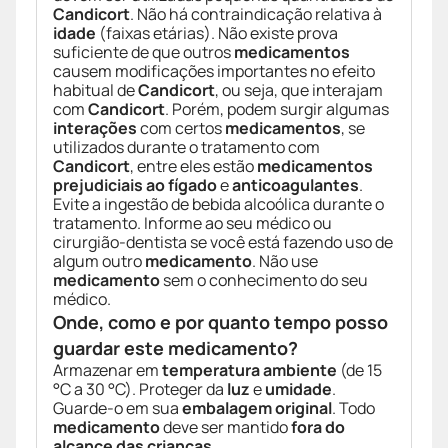
Candicort
. Não há contraindicação relativa à
idade
(faixas etárias). Não existe prova
suficiente de que outros
medicamentos
causem modificações importantes no efeito
habitual de
Candicort
, ou seja, que interajam
com
Candicort
. Porém, podem surgir algumas
interações
com certos
medicamentos
, se
utilizados durante o tratamento com
Candicort
, entre eles estão
medicamentos
prejudiciais ao fígado
e
anticoagulantes
.
Evite a ingestão de bebida alcoólica durante o
tratamento. Informe ao seu médico ou
cirurgião-dentista se você está fazendo uso de
algum outro
medicamento
. Não use
medicamento
sem o conhecimento do seu
médico.
Onde, como e por quanto tempo posso
guardar este medicamento?
Armazenar em
temperatura ambiente
(de 15
°C a 30 °C). Proteger da
luz
e
umidade
.
Guarde-o em sua
embalagem original
. Todo
medicamento
deve ser mantido
fora do
alcance das crianças
.