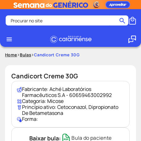
Procurar no site
Termos mais buscados
coristina
1
º
medley
2
º
Home
Bulas
Candicort Creme 30G
fralda
3
º
protetor solar facial
4
º
Candicort Creme 30G
shampoo
5
º
Fabricante:
Aché Laboratórios
tadalafila
6
º
Farmacêuticos S.A - 60659463002992
Categoria:
Micose
lenço umedecido
7
º
Princípio ativo:
Cetoconazol
,
Dipropionato
De Betametasona
sabonete liquido
8
º
Forma:
desodorante
9
º
protetor solar
10
º
Baixar bula:
Bula do paciente