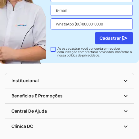
Cadastrar
Ao se cadastrar você concorda em receber
comunicação com ofertas e novidades, conforme a
nossa
política de privacidade
.
Institucional
História
Nossas Lojas
Benefícios E Promoções
Trabalhe Conosco
Seja Uma Loja Parceira
Clube DC
Mapa De Categorias
Convênios
Central De Ajuda
Programa Popular Do Brasil
Encarte De Ofertas
Entrega
Dermaclub
Recompra Programada
Clínica DC
Descontos De Laboratório (PBM)
Medicamentos Com Receita
Cupons E Ofertas
Alomed
Vacinas