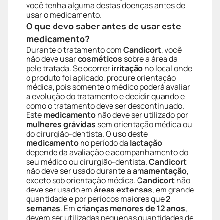
você tenha alguma destas doenças antes de
usar o medicamento.
O que devo saber antes de usar este
medicamento?
Durante o tratamento com
Candicort
, você
não deve usar
cosméticos
sobre a área da
pele tratada. Se ocorrer
irritação
no local onde
o produto foi aplicado, procure orientação
médica, pois somente o médico poderá avaliar
a evolução do tratamento e decidir quando e
como o tratamento deve ser descontinuado.
Este
medicamento
não deve ser utilizado por
mulheres grávidas
sem orientação médica ou
do cirurgião-dentista. O uso deste
medicamento
no período da
lactação
depende da avaliação e acompanhamento do
seu médico ou cirurgião-dentista.
Candicort
não deve ser usado durante a
amamentação
,
exceto sob orientação médica.
Candicort
não
deve ser usado em
áreas extensas
, em grande
quantidade e por períodos maiores que
2
semanas
. Em
crianças menores de 12 anos
,
devem ser utilizadas pequenas quantidades de