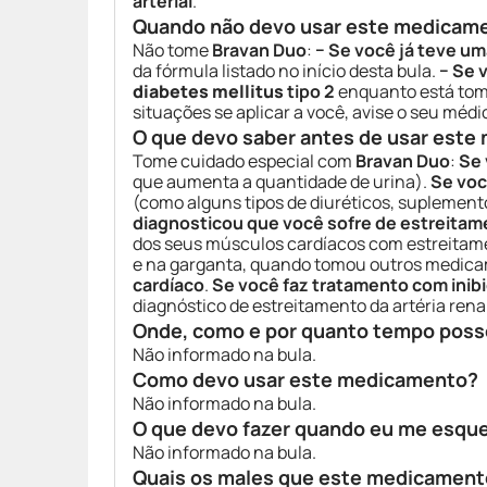
arterial
.
Quando não devo usar este medicam
Não tome
Bravan Duo
:
− Se você já teve u
da fórmula listado no início desta bula.
− Se 
diabetes mellitus
tipo 2
enquanto está to
situações se aplicar a você, avise o seu mé
O que devo saber antes de usar est
Tome cuidado especial com
Bravan Duo
:
Se 
que aumenta a quantidade de urina).
Se voc
(como alguns tipos de diuréticos, suplemento
diagnosticou que você sofre de estreitam
dos seus músculos cardíacos com estreitame
e na garganta, quando tomou outros medicam
cardíaco
.
Se você faz tratamento com inibi
diagnóstico de estreitamento da artéria renal
Onde, como e por quanto tempo poss
Não informado na bula.
Como devo usar este medicamento?
Não informado na bula.
O que devo fazer quando eu me esqu
Não informado na bula.
Quais os males que este medicament