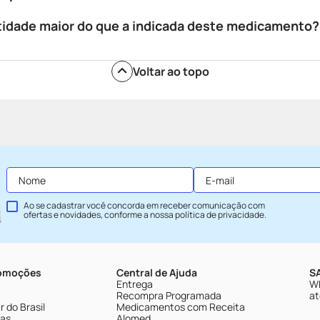
tidade maior do que a indicada deste medicamento?
Voltar ao topo
Ao se cadastrar você concorda em receber comunicação com
ofertas e novidades, conforme a nossa
política de privacidade
.
romoções
Central de Ajuda
SA
Entrega
Wh
Recompra Programada
at
 do Brasil
Medicamentos com Receita
tas
Alomed