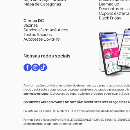
Mapa de Categorias
Dermaclub
Descontos de La
Cupons e Oferta
Black Friday
Clínica DC
Vacinas
Serviços Farmacêuticos
Testes Rápidos
Autoteste Covid-19
Nossas redes sociais
As informações contidas neste site não devem ser usadas para automedicação 
médico está apto a diagnosticar qualquer problema de saúde e prescrever o 
em nosso estoque.
O processo de separação dos produtos pode levar até dois 
OS PREÇOS APRESENTADOS NO SITE SÃO DIFERENTES DOS PREÇOS DAS LO
FARMÁCIA DROGARIA CATARINENSE | Cia Latino Americana de Medicamentos | CNPJ: 
Farmacêutica Responsável: DANIELE VOGELSANGER CRF/SC 6566 | IE: 250192233 |
atendimento@drogariacatarinense.com.br