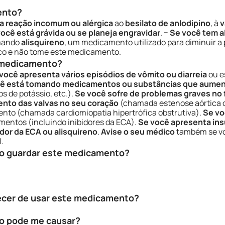
ento?
ma reação incomum ou alérgica
ao
besilato de anlodipino
, à
v
você está grávida ou se planeja engravidar
.
− Se você tem a
mando
alisquireno
, um medicamento utilizado para diminuir a 
dico e não tome este medicamento.
e medicamento?
você apresenta vários episódios de vômito ou diarreia
ou e
ê está tomando medicamentos ou substâncias que aument
s de potássio, etc.).
Se você sofre de problemas graves no f
ento das valvas no seu coração
(chamada estenose aórtica 
nto (chamada cardiomiopatia hipertrófica obstrutiva).
Se vo
entos (incluindo inibidores da ECA).
Se você apresenta ins
dor da ECA ou alisquireno
.
Avise o seu médico
também se vo
.
o guardar este medicamento?
ecer de usar este medicamento?
o pode me causar?