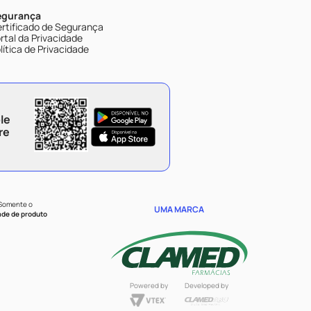
egurança
rtificado de Segurança
rtal da Privacidade
lítica de Privacidade
le
re
 Somente o
UMA MARCA
ade de produto
Powered by
Developed by