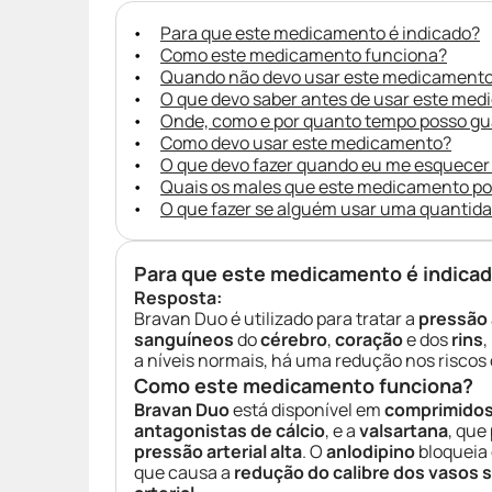
Para que este medicamento é indicado?
Como este medicamento funciona?
Quando não devo usar este medicament
O que devo saber antes de usar este me
Onde, como e por quanto tempo posso g
Como devo usar este medicamento?
O que devo fazer quando eu me esquecer
Quais os males que este medicamento p
O que fazer se alguém usar uma quantid
Para que este medicamento é indica
Resposta:
Bravan Duo é utilizado para tratar a
pressão a
sanguíneos
do
cérebro
,
coração
e dos
rins
,
a níveis normais, há uma redução nos riscos
Como este medicamento funciona?
Bravan Duo
está disponível em
comprimidos
antagonistas de cálcio
, e a
valsartana
, que
pressão arterial alta
. O
anlodipino
bloqueia
que causa a
redução do calibre dos vasos