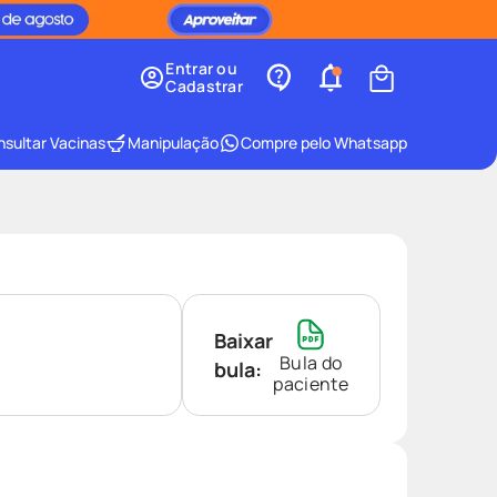
Entrar ou
Cadastrar
sultar Vacinas
Manipulação
Compre pelo Whatsapp
Baixar
Bula do
bula:
paciente