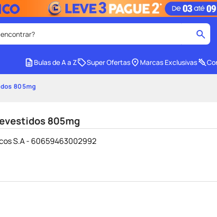
 encontrar?
cados
Bulas de A a Z
Super Ofertas
Marcas Exclusivas
Con
medley
2
º
idos 805mg
protetor solar facial
4
º
tadalafila
6
º
evestidos 805mg
ozivy
8
º
icos S.A - 60659463002992
cido
protetor solar
10
º