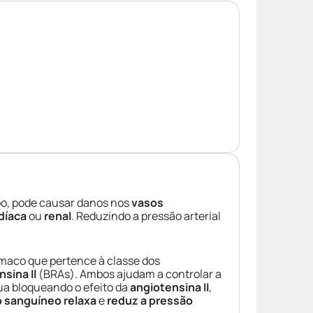
empo, pode causar danos nos
vasos
rdíaca
ou
renal
. Reduzindo a pressão arterial
rmaco que pertence à classe dos
sina II
(BRAs). Ambos ajudam a controlar a
ua bloqueando o efeito da
angiotensina II
,
 sanguíneo relaxa
e
reduz a pressão