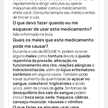
rapidamente e dirigir veículos ou operar
máquinas até saber como o medicamento
afeta você. Consulte sempre seu médico antes
de iniciar o uso.
O que devo fazer quando eu me
esquecer de usar este medicamento?
Não informado na bula.
Quais os males que este medicamento
pode me causar?
Durante o uso de BIOLME H, podem ocorrer
alguns
males
como
tontura
devido à
queda
repentina da pressão
,
alteração no
funcionamento dos rins
,
reações alérgicas
à
hidroclorotiazida
, além de
lúpus eritematoso
sistêmico
em alguns casos. Também pode
haver aumento da quantidade de
açúcar no
sangue
,
colesterol
,
triglicérides
e ácido
úrico, além de crises de
gota
. Sintomas de
desequilíbrio dos sais do sangue
podem
incluir
boca seca
,
sede
,
fraqueza
,
cãibras
,
cansaço muscular
,
náuseas
e
vômitos
.
O que fazer se alguém usar uma