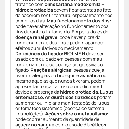
tratando com
olmesartana medoxomila
+
hidroclorotiazida
devem ficar atentas ao fato
de poderem sentir tontura, especialmente nos
primeiros dias.
Mau funcionamento dos rins
:
pode haver alteração no funcionamento dos
rins durante o tratamento. Em portadores de
doença renal grave
, pode haver piora do
funcionamento dos rins e podem aparecer
efeitos cumulativos do medicamento.
Deficiência do fígado
:
BIOLME H
deve ser
usado com cuidado em pessoas com mau
funcionamento ou doença progressiva do
fígado.
Reações alérgicas
: pessoas que já
tiveram
alergias
ou
bronquite asmática
ou
mesmo aquelas que nunca tiveram, podem
apresentar reação ao uso do medicamento
devido à presença da
hidroclorotiazida
.
Lúpus
eritematoso
: os
diuréticos tiazídicos
podem
aumentar ou iniciar a manifestação de lúpus
eritematoso sistêmico (doença do sistema
imunológico).
Ações sobre o metabolismo
:
pode ocorrer aumento da quantidade de
açúcar no sangue
com o uso de
diuréticos