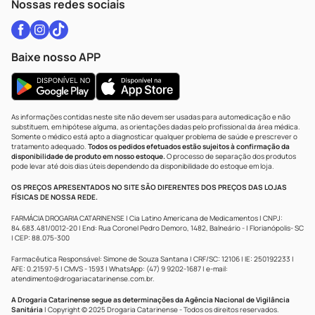
Nossas redes sociais
Baixe nosso APP
As informações contidas neste site não devem ser usadas para automedicação e não
substituem, em hipótese alguma, as orientações dadas pelo profissional da área médica.
Somente o médico está apto a diagnosticar qualquer problema de saúde e prescrever o
tratamento adequado.
Todos os pedidos efetuados estão sujeitos à confirmação da
disponibilidade de produto em nosso estoque.
O processo de separação dos produtos
pode levar até dois dias úteis dependendo da disponibilidade do estoque em loja.
OS PREÇOS APRESENTADOS NO SITE SÃO DIFERENTES DOS PREÇOS DAS LOJAS
FÍSICAS DE NOSSA REDE.
FARMÁCIA DROGARIA CATARINENSE | Cia Latino Americana de Medicamentos | CNPJ:
84.683.481/0012-20 | End: Rua Coronel Pedro Demoro, 1482, Balneário - | Florianópolis- SC
| CEP: 88.075-300
Farmacêutica Responsável: Simone de Souza Santana | CRF/SC: 12106 | IE: 250192233 |
AFE: 0.21597-5 | CMVS - 1593 | WhatsApp: (47) 9 9202-1687 | e-mail:
atendimento@drogariacatarinense.com.br
.
A Drogaria Catarinense segue as determinações da Agência Nacional de Vigilância
Sanitária
| Copyright © 2025 Drogaria Catarinense - Todos os direitos reservados.