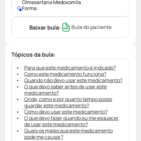
Olmesartana Medoxomila
Forma:
Baixar bula:
Bula do paciente
Tópicos da bula:
Para que este medicamento é indicado?
Como este medicamento funciona?
Quando não devo usar este medicamento?
O que devo saber antes de usar este
medicamento?
Onde, como e por quanto tempo posso
guardar este medicamento?
Como devo usar este medicamento?
O que devo fazer quando eu me esquecer
de usar este medicamento?
Quais os males que este medicamento
pode me causar?