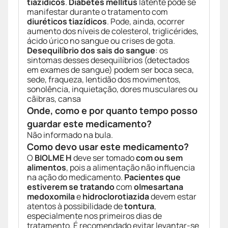
tiazídicos
.
Diabetes mellitus
latente pode se
manifestar durante o tratamento com
diuréticos tiazídicos
. Pode, ainda, ocorrer
aumento dos níveis de colesterol, triglicérides,
ácido úrico no sangue ou crises de gota.
Desequilíbrio dos sais do sangue
: os
sintomas desses desequilíbrios (detectados
em exames de sangue) podem ser boca seca,
sede, fraqueza, lentidão dos movimentos,
sonolência, inquietação, dores musculares ou
cãibras, cansa
Onde, como e por quanto tempo posso
guardar este medicamento?
Não informado na bula.
Como devo usar este medicamento?
O
BIOLME H
deve ser tomado
com ou sem
alimentos
, pois a alimentação não influencia
na ação do medicamento.
Pacientes que
estiverem se tratando
com
olmesartana
medoxomila
e
hidroclorotiazida
devem estar
atentos à possibilidade de
tontura
,
especialmente nos primeiros dias de
tratamento. É recomendado evitar levantar-se