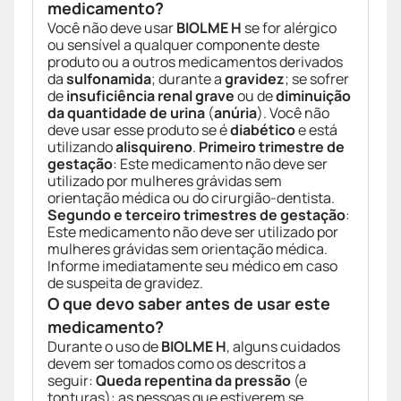
medicamento?
Você não deve usar
BIOLME H
se for alérgico
ou sensível a qualquer componente deste
produto ou a outros medicamentos derivados
da
sulfonamida
; durante a
gravidez
; se sofrer
de
insuficiência renal grave
ou de
diminuição
da quantidade de urina
(
anúria
). Você não
deve usar esse produto se é
diabético
e está
utilizando
alisquireno
.
Primeiro trimestre de
gestação
: Este medicamento não deve ser
utilizado por mulheres grávidas sem
orientação médica ou do cirurgião-dentista.
Segundo e terceiro trimestres de gestação
:
Este medicamento não deve ser utilizado por
mulheres grávidas sem orientação médica.
Informe imediatamente seu médico em caso
de suspeita de gravidez.
O que devo saber antes de usar este
medicamento?
Durante o uso de
BIOLME H
, alguns cuidados
devem ser tomados como os descritos a
seguir:
Queda repentina da pressão
(e
tonturas): as pessoas que estiverem se