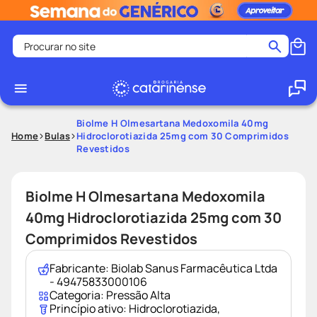
Procurar no site
Termos mais buscados
coristina
1
º
medley
2
º
Biolme H Olmesartana Medoxomila 40mg
Home
Bulas
Hidroclorotiazida 25mg com 30 Comprimidos
protetor solar facial
3
º
Revestidos
shampoo
4
º
tadalafila
5
º
Biolme H Olmesartana Medoxomila
lenço umedecido
6
º
40mg Hidroclorotiazida 25mg com 30
ozivy
7
º
Comprimidos Revestidos
protetor solar
8
º
Fabricante:
Biolab Sanus Farmacêutica Ltda
teste gravidez
9
º
- 49475833000106
Categoria:
Pressão Alta
fralda pampers
10
º
Princípio ativo:
Hidroclorotiazida
,