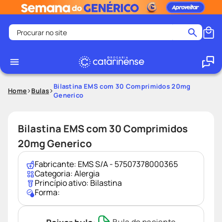
Procurar no site
Termos mais buscados
coristina
1
º
medley
2
º
Bilastina EMS com 30 Comprimidos 20mg
Home
Bulas
Generico
protetor solar facial
3
º
shampoo
4
º
Bilastina EMS com 30 Comprimidos
tadalafila
5
º
20mg Generico
lenço umedecido
6
º
ozivy
7
º
Fabricante:
EMS S/A - 57507378000365
Categoria:
Alergia
protetor solar
8
º
Princípio ativo:
Bilastina
Forma:
fralda pampers
9
º
teste gravidez
10
º