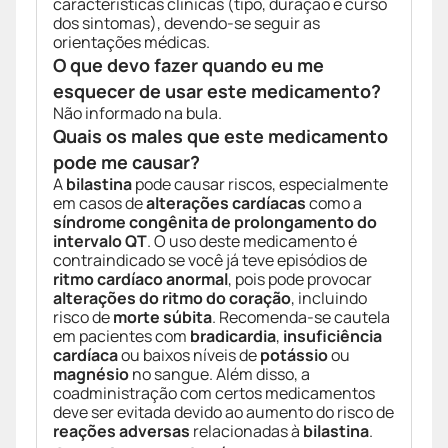
características clínicas (tipo, duração e curso
dos sintomas), devendo-se seguir as
orientações médicas.
O que devo fazer quando eu me
esquecer de usar este medicamento?
Não informado na bula.
Quais os males que este medicamento
pode me causar?
A
bilastina
pode causar riscos, especialmente
em casos de
alterações cardíacas
como a
síndrome congênita de prolongamento do
intervalo QT
. O uso deste medicamento é
contraindicado se você já teve episódios de
ritmo cardíaco anormal
, pois pode provocar
alterações do ritmo do coração
, incluindo
risco de
morte súbita
. Recomenda-se cautela
em pacientes com
bradicardia
,
insuficiência
cardíaca
ou baixos níveis de
potássio
ou
magnésio
no sangue. Além disso, a
coadministração com certos medicamentos
deve ser evitada devido ao aumento do risco de
reações adversas
relacionadas à
bilastina
.