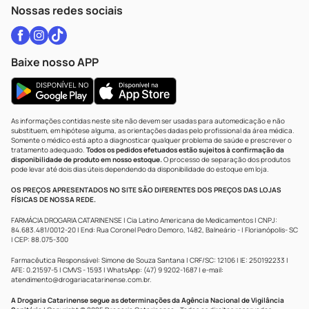
Atendimento@drogariacatarinense.com.br
Nossas redes sociais
Baixe nosso APP
As informações contidas neste site não devem ser usadas para automedicação e não
substituem, em hipótese alguma, as orientações dadas pelo profissional da área médica.
Somente o médico está apto a diagnosticar qualquer problema de saúde e prescrever o
tratamento adequado.
Todos os pedidos efetuados estão sujeitos à confirmação da
disponibilidade de produto em nosso estoque.
O processo de separação dos produtos
pode levar até dois dias úteis dependendo da disponibilidade do estoque em loja.
OS PREÇOS APRESENTADOS NO SITE SÃO DIFERENTES DOS PREÇOS DAS LOJAS
FÍSICAS DE NOSSA REDE.
FARMÁCIA DROGARIA CATARINENSE | Cia Latino Americana de Medicamentos | CNPJ:
84.683.481/0012-20 | End: Rua Coronel Pedro Demoro, 1482, Balneário - | Florianópolis- SC
| CEP: 88.075-300
Farmacêutica Responsável: Simone de Souza Santana | CRF/SC: 12106 | IE: 250192233 |
AFE: 0.21597-5 | CMVS - 1593 | WhatsApp: (47) 9 9202-1687 | e-mail:
atendimento@drogariacatarinense.com.br
.
A Drogaria Catarinense segue as determinações da Agência Nacional de Vigilância