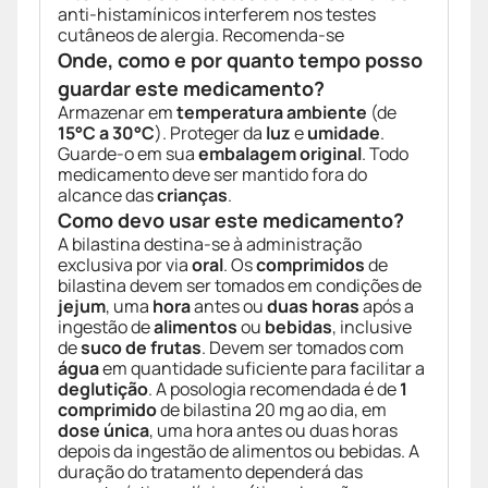
anti-histamínicos interferem nos testes
cutâneos de alergia. Recomenda-se
Onde, como e por quanto tempo posso
guardar este medicamento?
Armazenar em
temperatura ambiente
(de
15°C a 30°C
). Proteger da
luz
e
umidade
.
Guarde-o em sua
embalagem original
. Todo
medicamento deve ser mantido fora do
alcance das
crianças
.
Como devo usar este medicamento?
A bilastina destina-se à administração
exclusiva por via
oral
. Os
comprimidos
de
bilastina devem ser tomados em condições de
jejum
, uma
hora
antes ou
duas horas
após a
ingestão de
alimentos
ou
bebidas
, inclusive
de
suco de frutas
. Devem ser tomados com
água
em quantidade suficiente para facilitar a
deglutição
. A posologia recomendada é de
1
comprimido
de bilastina 20 mg ao dia, em
dose única
, uma hora antes ou duas horas
depois da ingestão de alimentos ou bebidas. A
duração do tratamento dependerá das