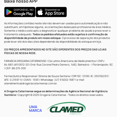
Baixe nosso APP
As informações contidas neste site não devem ser usadas para automedicação e não
substituem, em hipótese alguma, as orientações dadas pelo profissional da área médica.
Somente o médico está apto a diagnosticar qualquer problema de saúde e prescrever o
tratamento adequado.
Todos os pedidos efetuados estão sujeitos à confirmação da
disponibilidade de produto em nosso estoque.
O processo de separação dos produtos
pode levar até dois dias úteis dependendo da disponibilidade do estoque em loja.
OS PREÇOS APRESENTADOS NO SITE SÃO DIFERENTES DOS PREÇOS DAS LOJAS
FÍSICAS DE NOSSA REDE.
FARMÁCIA DROGARIA CATARINENSE | Cia Latino Americana de Medicamentos | CNPJ:
84.683.481/0012-20 | End: Rua Coronel Pedro Demoro, 1482, Balneário - | Florianópolis- SC
| CEP: 88.075-300
Farmacêutica Responsável: Simone de Souza Santana | CRF/SC: 12106 | IE: 250192233 |
AFE: 0.21597-5 | CMVS - 1593 | WhatsApp: (47) 9 9202-1687 | e-mail:
atendimento@drogariacatarinense.com.br
.
A Drogaria Catarinense segue as determinações da Agência Nacional de Vigilância
Sanitária
| Copyright © 2025 Drogaria Catarinense - Todos os direitos reservados.
UMA
MARCA