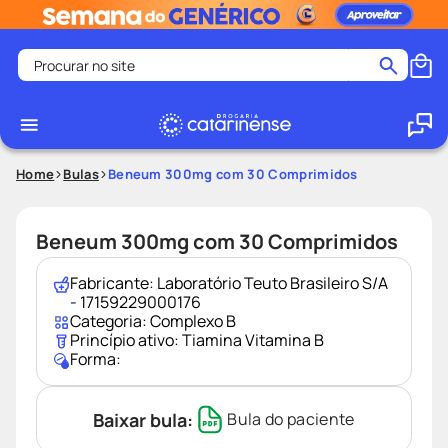
Procurar no site
Termos mais buscados
coristina
1
º
medley
2
º
Home
Bulas
Beneum 300mg com 30 Comprimidos
protetor solar facial
3
º
shampoo
4
º
Beneum 300mg com 30 Comprimidos
tadalafila
5
º
Fabricante:
Laboratório Teuto Brasileiro S/A
lenço umedecido
6
º
- 17159229000176
Categoria:
Complexo B
ozivy
7
º
Princípio ativo:
Tiamina Vitamina B
Forma:
protetor solar
8
º
teste gravidez
9
º
Baixar bula:
Bula do paciente
fralda pampers
10
º