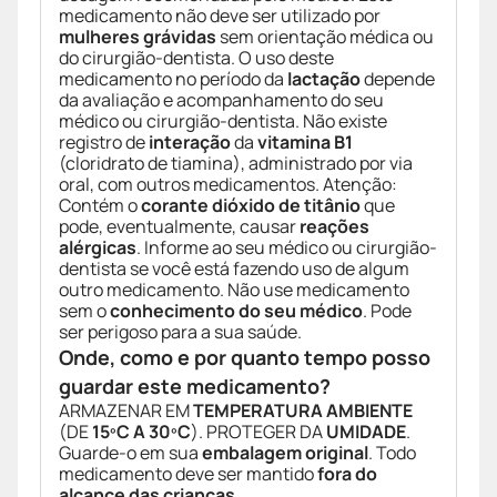
medicamento não deve ser utilizado por
mulheres grávidas
sem orientação médica ou
do cirurgião-dentista. O uso deste
medicamento no período da
lactação
depende
da avaliação e acompanhamento do seu
médico ou cirurgião-dentista. Não existe
registro de
interação
da
vitamina B1
(cloridrato de tiamina), administrado por via
oral, com outros medicamentos. Atenção:
Contém o
corante dióxido de titânio
que
pode, eventualmente, causar
reações
alérgicas
. Informe ao seu médico ou cirurgião-
dentista se você está fazendo uso de algum
outro medicamento. Não use medicamento
sem o
conhecimento do seu médico
. Pode
ser perigoso para a sua saúde.
Onde, como e por quanto tempo posso
guardar este medicamento?
ARMAZENAR EM
TEMPERATURA AMBIENTE
(DE
15ºC A 30ºC
). PROTEGER DA
UMIDADE
.
Guarde-o em sua
embalagem original
. Todo
medicamento deve ser mantido
fora do
alcance das crianças
.