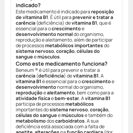
indicado?
Este medicamento é indicado para
reposição
de vitamina B1
. É útil para
prevenir e tratar a
carência
(deficiência) de
vitamina B1
, que é
essencial para o
crescimento
e
desenvolvimento normal
do organismo,
reprodução e aleitamento, além de participar
de processos
metabólicos importantes
do
sistema nervoso
,
coração
,
células do
sangue
e
músculos
.
Como este medicamento funciona?
Beneum ® é útil para prevenir e tratar a
carência
(
deficiência
) de
vitamina B1
. A
vitamina B1
é essencial para o
crescimento
e
desenvolvimento
normal do organismo,
reprodução
e
aleitamento
, bem como para a
atividade física
e
bem-estar
. A
vitamina B1
participa de processos
metabólicos
importantes do
sistema nervoso
,
coração
,
células do sangue
e
músculos
e também do
metabolismo
dos
carboidratos
. A sua
deficiência está associada com a falta de
apetite
,
alterações
na
função cardíaca
(dor