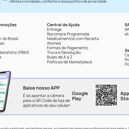
ofertas e novidades, conforme a nossa
política de privacidade
.
romoções
Central de Ajuda
SA
Entrega
Wh
Recompra Programada
at
 do Brasil
Medicamentos com Receita
tas
Alomed
Formas de Pagamento
S
boratório (PBM)
Troca e Devolução
Ce
s
Bulas de A a Z
Po
Políticas de Marketplace
Po
Baixe nosso APP
Google
App
É só apontar a câmera
Play
Sto
para o QR Code da loja de
aplicativos do seu celular!
e não substituem, em hipótese alguma, as orientações dadas pelo profissional da área médica.