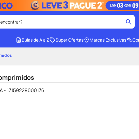
 encontrar?
cados
Bulas de A a Z
Super Ofertas
Marcas Exclusivas
Con
medley
2
º
imidos
tadalafila
4
º
lenço umedecido
6
º
Comprimidos
ar
desodorante
8
º
S/A - 17159229000176
ers
teste gravidez
10
º