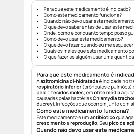
Para que este medicamento é indicado?
Como este medicamento funciona?
Quando não devo usar este medicament
O que devo saber antes de usar este me
Onde, como e por quanto tempo posso g
Como devo usar este medicamento?
O que devo fazer quando eu me esquecer
Quais os males que este medicamento p
O que fazer se alguém usar uma quantid
Para que este medicamento é indica
A
azitromicina di-hidratada
é indicada no t
respiratório inferior
(brônquios e pulmões) 
pele
e
tecidos moles
; em
otite média
aguda
causadas pelas bactérias
Chlamydia tracho
ducreyi
. Infecções que ocorrem junto com
si
Como este medicamento funciona?
Este medicamento é um
antibiótico
que age
crescimento
e
reprodução
. Seu
pico de aç
Quando não devo usar este medicam