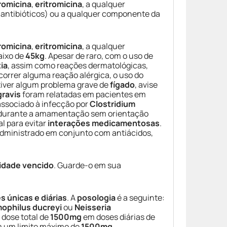
romicina
,
eritromicina
, a qualquer
 antibióticos) ou a qualquer componente da
romicina
,
eritromicina
, a qualquer
aixo de
45kg
. Apesar de raro, com o uso de
xia
, assim como reações dermatológicas,
ocorrer alguma reação alérgica, o uso do
tiver algum problema grave de
fígado
, avise
gravis
foram relatadas em pacientes em
 associado à infecção por
Clostridium
e durante a amamentação sem orientação
l para evitar
interações medicamentosas
.
 administrado em conjunto com antiácidos,
lidade vencido
. Guarde-o em sua
s únicas e diárias
. A
posologia
é a seguinte:
ophilus ducreyi
ou
Neisseria
 dose total de
1500mg
em doses diárias de
m um limite máximo de
1500mg
.