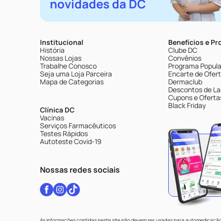
novidades da DC
Institucional
Benefícios e P
História
Clube DC
Nossas Lojas
Convênios
Trabalhe Conosco
Programa Popular
Seja uma Loja Parceira
Encarte de Ofer
Mapa de Categorias
Dermaclub
Descontos de La
Cupons e Oferta
Black Friday
Clínica DC
Vacinas
Serviços Farmacêuticos
Testes Rápidos
Autoteste Covid-19
Nossas redes sociais
As informações contidas neste site não devem ser usadas para automedicação 