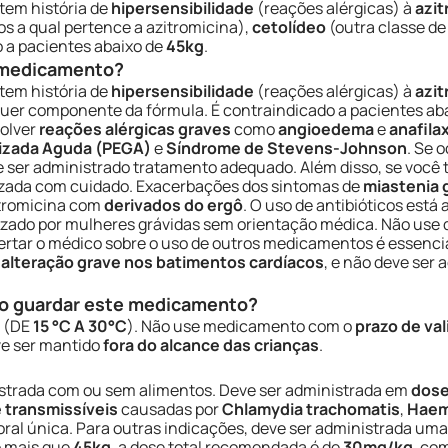
tem história de
hipersensibilidade
(reações alérgicas) à
azit
os a qual pertence a azitromicina),
cetolídeo
(outra classe de
 a pacientes abaixo de
45kg
.
e medicamento?
tem história de
hipersensibilidade
(reações alérgicas) à
azit
lquer componente da fórmula. É contraindicado a pacientes ab
olver
reações alérgicas graves
como
angioedema
e
anafila
izada Aguda (PEGA)
e
Síndrome de Stevens-Johnson
. Se 
ser administrado tratamento adequado. Além disso, se você 
ilizada com cuidado. Exacerbações dos sintomas de
miastenia 
itromicina com
derivados do ergô
. O uso de antibióticos está
ilizado por mulheres grávidas sem orientação médica. Não us
lertar o médico sobre o uso de outros medicamentos é essencia
e
alteração grave nos batimentos cardíacos
, e não deve ser
o guardar este medicamento?
(DE
15 °C A 30°C
). Não use medicamento com o
prazo de va
e ser mantido
fora do alcance das crianças
.
strada com ou sem alimentos. Deve ser administrada em
dose
transmissíveis
causadas por
Chlamydia trachomatis
,
Haem
ral única. Para outras indicações, deve ser administrada uma
o mais que
45kg
, a dose total recomendada é de
30mg/kg
, co