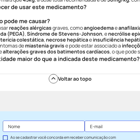
ecer de usar este medicamento?
o pode me causar?
usar
reações alérgicas
graves, como
angioedema
e
anafilaxi
uda (PEGA)
,
Síndrome de Stevens-Johnson
, e
necrólise ep
cterícia colestática
,
necrose hepática
e
insuficiência hepát
sintomas de
miastenia gravis
e pode estar associado a
infecçõ
de
alterações graves dos batimentos cardíacos
, o que pode 
tidade maior do que a indicada deste medicamento?
Voltar ao topo
Ao se cadastrar você concorda em receber comunicação com