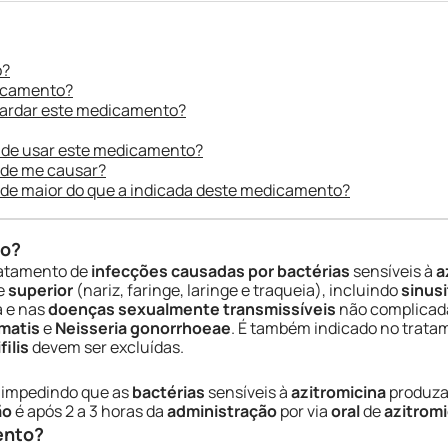
o?
dicamento?
uardar este medicamento?
 de usar este medicamento?
ode me causar?
ade maior do que a indicada deste medicamento?
do?
ratamento de
infecções causadas por bactérias
sensíveis à
a
e
superior
(nariz, faringe, laringe e traqueia), incluindo
sinus
 e nas
doenças sexualmente transmissíveis
não complicada
matis
e
Neisseria gonorrhoeae
. É também indicado no trata
filis
devem ser excluídas.
 impedindo que as
bactérias
sensíveis à
azitromicina
produz
ão
é após 2 a 3 horas da
administração
por via
oral
de
azitromi
ento?