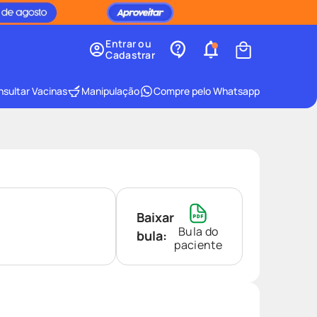
Entrar ou
Cadastrar
sultar Vacinas
Manipulação
Compre pelo Whatsapp
Baixar
Bula do
bula:
paciente