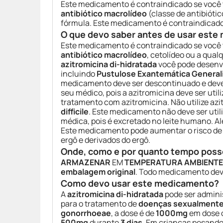
Este medicamento é contraindicado se você 
antibiótico macrolídeo
(classe de antibiótic
fórmula. Este medicamento é contraindicado
O que devo saber antes de usar est
Este medicamento é contraindicado se você 
antibiótico macrolídeo
, cetolídeo ou a qua
azitromicina di-hidratada
você pode desenv
incluindo
Pustulose Exantemática General
medicamento deve ser descontinuado e deve 
seu médico, pois a azitromicina deve ser ut
tratamento com azitromicina. Não utilize az
difficile
. Este medicamento não deve ser ut
médica, pois é excretado no leite humano. A
Este medicamento pode aumentar o risco d
ergô e derivados do ergô.
Onde, como e por quanto tempo poss
ARMAZENAR
EM
TEMPERATURA AMBIENTE
embalagem original
. Todo medicamento dev
Como devo usar este medicamento?
A
azitromicina di-hidratada
pode ser admini
para o tratamento de
doenças sexualmente 
gonorrhoeae
, a dose é de
1000mg
em dose o
500mg
durante
3 dias
. Em crianças pesand