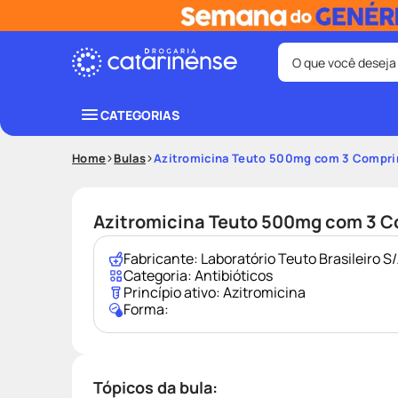
O que você deseja
Termos mais bus
CATEGORIAS
coristina
1
º
Home
Bulas
Azitromicina Teuto 500mg com 3 Compr
shampoo
3
º
ozivy
5
º
Azitromicina Teuto 500mg com 3 
protetor sol
7
º
Fabricante:
Laboratório Teuto Brasileiro 
fralda pamp
9
º
Categoria:
Antibióticos
Princípio ativo:
Azitromicina
Forma:
Tópicos da bula: