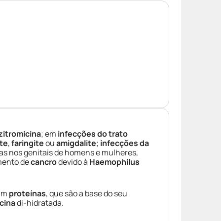
zitromicina
; em
infecções do trato
ite
,
faringite
ou
amigdalite
;
infecções da
s nos genitais de homens e mulheres,
mento de
cancro
devido à
Haemophilus
am
proteínas
, que são a base do seu
cina
di-hidratada.