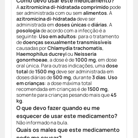
Como devo usar este medicamento?
A
azitromicina di-hidratada
comprimido
pode
ser administrada com ou sem
alimentos
. A
azitromicina di-hidratada
deve ser
administrada em
doses únicas
e
diárias
. A
posologia
de acordo com a infecção é a
seguinte:
Uso em adultos
: para o tratamento
de
doenças sexualmente transmissíveis
causadas por
Chlamydia trachomatis
,
Haemophilus ducreyi
ou
Neisseria
gonorrhoeae
, a dose é de
1000 mg
, em dose
oral única. Para outras indicações, uma
dose
total
de
1500 mg
deve ser administrada em
doses diárias de
500 mg
, durante
3 dias
.
Uso
em crianças
: a dose máxima total
recomendada em crianças é de
1500 mg
,
somente para crianças pesando mais que
45
kg
.
O que devo fazer quando eu me
esquecer de usar este medicamento?
Não informado na bula.
Quais os males que este medicamento
pode me causar?