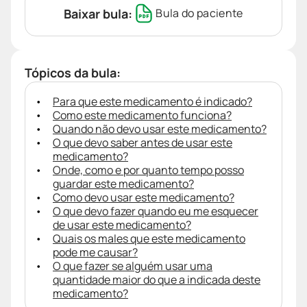
Baixar bula:
Bula do paciente
Tópicos da bula:
Para que este medicamento é indicado?
Como este medicamento funciona?
Quando não devo usar este medicamento?
O que devo saber antes de usar este
medicamento?
Onde, como e por quanto tempo posso
guardar este medicamento?
Como devo usar este medicamento?
O que devo fazer quando eu me esquecer
de usar este medicamento?
Quais os males que este medicamento
pode me causar?
O que fazer se alguém usar uma
quantidade maior do que a indicada deste
medicamento?