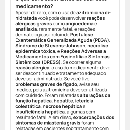
medicamento?
Apesar de raro, com o uso de
azitromicina di-
hidratada
você pode desenvolver
reações
alérgicas graves
como
angioedema
e
anafilaxia
, raramente fatal, e reações
dermatológicas incluindo
Pustulose
Exantemática Generalizada Aguda (PEGA)
,
Síndrome de Stevens-Johnson
,
necrólise
epidérmica tóxica
, e
Reações Adversas a
Medicamentos com Eosinofilia e Sintomas
Sistêmicos (DRESS)
. Se ocorrer alguma
reação alérgica
, o uso do medicamento deve
ser descontinuado e tratamento adequado
deve ser administrado. Se você tiver
problemas graves de fígado
, avise seu
médico, pois azitromicina deve ser utilizada
com cuidado. Foram relatadas
alterações da
função hepática
,
hepatite
,
icterícia
colestática
,
necrose hepática
e
insuficiência hepática
, algumas com
resultado fatal. Além disso,
exacerbações dos
sintomas de miastenia gravis
foram
relatadas em pacientes sob tratamento com