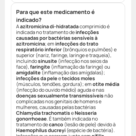
Para que este medicamento é
indicado?
A
azitromicina di-hidratada
comprimido é
indicada no tratamento de
infecções
causadas por bactérias sensíveis à
azitromicina
; em
infecções do trato
respiratório inferior
(brônquios e pulmões) e
superior (nariz, faringe, laringe e traqueia),
incluindo
sinusite
(infecção nos seios da
face),
faringite
(inflamação da faringe) ou
amigdalite
(inflamação das amígdalas);
infecções da pele
e
tecidos moles
(músculos, tendões, gordura); em
otite média
(infecção do ouvido médio) aguda e nas
doenças sexualmente transmissíveis
não
complicadas nos genitais de homens e
mulheres, causadas pelas bactérias
Chlamydia trachomatis
e
Neisseria
gonorrhoeae
. É também indicada no
tratamento de
canco
(lesão de pele) devido à
Haemophilus ducreyi
(espécie de bactéria).