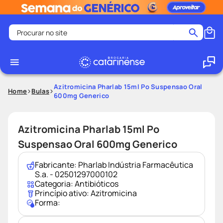
Procurar no site
Termos mais buscados
coristina
1
º
medley
2
º
Azitromicina Pharlab 15ml Po Suspensao Oral
Home
Bulas
600mg Generico
fralda
3
º
protetor solar facial
4
º
Azitromicina Pharlab 15ml Po
shampoo
5
º
Suspensao Oral 600mg Generico
tadalafila
6
º
lenço umedecido
7
º
Fabricante:
Pharlab Indústria Farmacêutica
S.a. - 02501297000102
sabonete liquido
8
º
Categoria:
Antibióticos
Princípio ativo:
Azitromicina
desodorante
9
º
Forma:
protetor solar
10
º