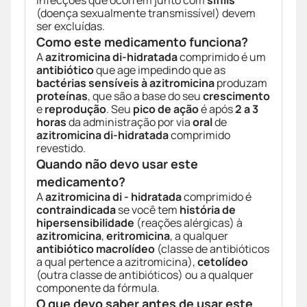
Infecções que ocorrem junto com
sífilis
(doença sexualmente transmissível) devem
ser excluídas.
Como este medicamento funciona?
A
azitromicina di-hidratada
comprimido é um
antibiótico
que age impedindo que as
bactérias sensíveis à azitromicina
produzam
proteínas
, que são a base do seu
crescimento
e
reprodução
. Seu
pico de ação
é após
2 a 3
horas
da administração por via
oral
de
azitromicina di-hidratada
comprimido
revestido.
Quando não devo usar este
medicamento?
A
azitromicina di - hidratada
comprimido é
contraindicada
se você tem
história de
hipersensibilidade
(reações alérgicas) à
azitromicina
,
eritromicina
, a qualquer
antibiótico macrolídeo
(classe de antibióticos
a qual pertence a azitromicina),
cetolídeo
(outra classe de antibióticos) ou a qualquer
componente da fórmula.
O que devo saber antes de usar este