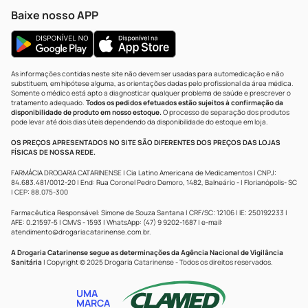
Baixe nosso APP
As informações contidas neste site não devem ser usadas para automedicação e não
substituem, em hipótese alguma, as orientações dadas pelo profissional da área médica.
Somente o médico está apto a diagnosticar qualquer problema de saúde e prescrever o
tratamento adequado.
Todos os pedidos efetuados estão sujeitos à confirmação da
disponibilidade de produto em nosso estoque.
O processo de separação dos produtos
pode levar até dois dias úteis dependendo da disponibilidade do estoque em loja.
OS PREÇOS APRESENTADOS NO SITE SÃO DIFERENTES DOS PREÇOS DAS LOJAS
FÍSICAS DE NOSSA REDE.
FARMÁCIA DROGARIA CATARINENSE | Cia Latino Americana de Medicamentos | CNPJ:
84.683.481/0012-20 | End: Rua Coronel Pedro Demoro, 1482, Balneário - | Florianópolis- SC
| CEP: 88.075-300
Farmacêutica Responsável: Simone de Souza Santana | CRF/SC: 12106 | IE: 250192233 |
AFE: 0.21597-5 | CMVS - 1593 | WhatsApp: (47) 9 9202-1687 | e-mail:
atendimento@drogariacatarinense.com.br
.
A Drogaria Catarinense segue as determinações da Agência Nacional de Vigilância
Sanitária
| Copyright © 2025 Drogaria Catarinense - Todos os direitos reservados.
UMA
MARCA