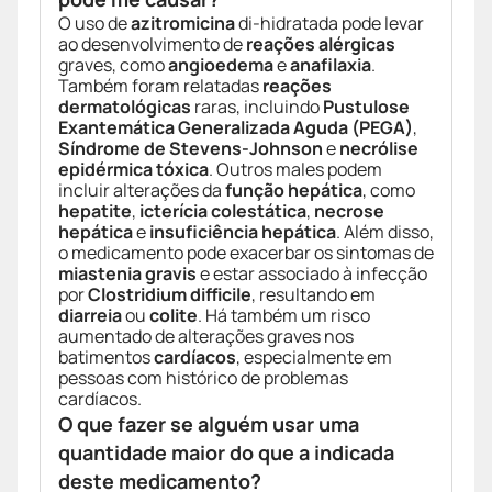
O uso de
azitromicina
di-hidratada pode levar
ao desenvolvimento de
reações alérgicas
graves, como
angioedema
e
anafilaxia
.
Também foram relatadas
reações
dermatológicas
raras, incluindo
Pustulose
Exantemática Generalizada Aguda (PEGA)
,
Síndrome de Stevens-Johnson
e
necrólise
epidérmica tóxica
. Outros males podem
incluir alterações da
função hepática
, como
hepatite
,
icterícia colestática
,
necrose
hepática
e
insuficiência hepática
. Além disso,
o medicamento pode exacerbar os sintomas de
miastenia gravis
e estar associado à infecção
por
Clostridium difficile
, resultando em
diarreia
ou
colite
. Há também um risco
aumentado de alterações graves nos
batimentos
cardíacos
, especialmente em
pessoas com histórico de problemas
cardíacos.
O que fazer se alguém usar uma
quantidade maior do que a indicada
deste medicamento?