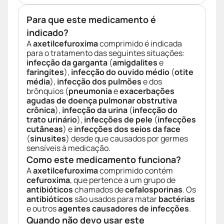
Para que este medicamento é
indicado?
A
axetilcefuroxima
comprimido é indicada
para o tratamento das seguintes situações:
infecção da garganta
(
amigdalites
e
faringites
),
infecção do ouvido médio
(
otite
média
),
infecção dos pulmões
e dos
brônquios (
pneumonia
e
exacerbações
agudas de doença pulmonar obstrutiva
crônica
),
infecção da urina
(
infecção do
trato urinário
),
infecções de pele
(
infecções
cutâneas
) e
infecções dos seios da face
(
sinusites
) desde que causados por germes
sensíveis à medicação.
Como este medicamento funciona?
A
axetilcefuroxima
comprimido contém
cefuroxima
, que pertence a um grupo de
antibióticos
chamados de
cefalosporinas
. Os
antibióticos
são usados para matar
bactérias
e outros
agentes causadores de infecções
.
Quando não devo usar este