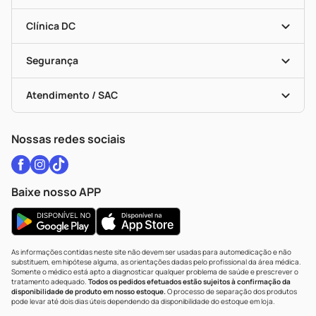
Programa Popular Do Brasil
Encarte De Ofertas
Entrega
Dermaclub
Recompra Programada
Clínica DC
Descontos De Laboratório (PBM)
Medicamentos Com Receita
Cupons E Ofertas
Alomed
Vacinas
Black Friday
Formas De Pagamento
Serviços Farmacêuticos
Segurança
Troca E Devolução
Testes Rápidos
Bulas De A A Z
Autoteste Covid-19
Certificado De Segurança
Políticas De Marketplace
Vacinas
Portal Da Privacidade
Atendimento / SAC
Política De Privacidade
WhatsApp (47) 9202-1687
Atendimento@drogariacatarinense.com.br
Nossas redes sociais
Baixe nosso APP
As informações contidas neste site não devem ser usadas para automedicação e não
substituem, em hipótese alguma, as orientações dadas pelo profissional da área médica.
Somente o médico está apto a diagnosticar qualquer problema de saúde e prescrever o
tratamento adequado.
Todos os pedidos efetuados estão sujeitos à confirmação da
disponibilidade de produto em nosso estoque.
O processo de separação dos produtos
pode levar até dois dias úteis dependendo da disponibilidade do estoque em loja.