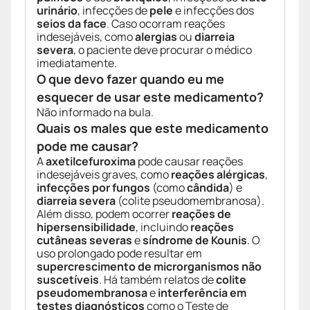
urinário
, infecções de
pele
e infecções dos
seios da face
. Caso ocorram reações
indesejáveis, como
alergias
ou
diarreia
severa
, o paciente deve procurar o médico
imediatamente.
O que devo fazer quando eu me
esquecer de usar este medicamento?
Não informado na bula.
Quais os males que este medicamento
pode me causar?
A
axetilcefuroxima
pode causar reações
indesejáveis graves, como
reações alérgicas
,
infecções por fungos
(como
cândida
) e
diarreia severa
(colite pseudomembranosa).
Além disso, podem ocorrer
reações de
hipersensibilidade
, incluindo
reações
cutâneas severas
e
síndrome de Kounis
. O
uso prolongado pode resultar em
supercrescimento de microrganismos não
suscetíveis
. Há também relatos de
colite
pseudomembranosa
e
interferência em
testes diagnósticos
como o Teste de