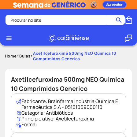
Procurar no site
Termos mais buscados
coristina
1
º
medley
2
º
Axetilcefuroxima 500mg NEO Quimica 10
Home
Bulas
Comprimidos Generico
protetor solar facial
3
º
shampoo
4
º
Axetilcefuroxima 500mg NEO Quimica
tadalafila
5
º
10 Comprimidos Generico
lenço umedecido
6
º
ozivy
7
º
Fabricante:
Brainfarma Indústria Química E
Farmacêutica S.A - 05161069000110
protetor solar
8
º
Categoria:
Antibióticos
Princípio ativo:
Axetilcefuroxima
fralda pampers
9
º
Forma:
teste gravidez
10
º