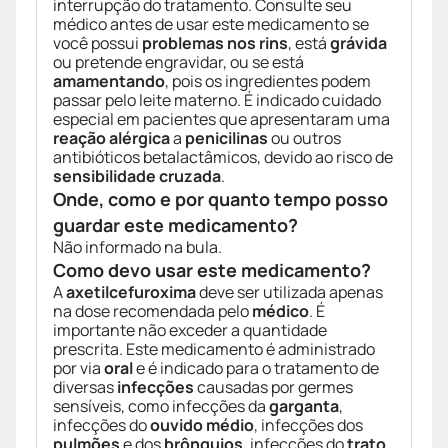
interrupção do tratamento. Consulte seu
médico antes de usar este medicamento se
você possui
problemas nos rins
, está
grávida
ou pretende engravidar, ou se está
amamentando
, pois os ingredientes podem
passar pelo leite materno. É indicado cuidado
especial em pacientes que apresentaram uma
reação alérgica
a
penicilinas
ou outros
antibióticos betalactâmicos, devido ao risco de
sensibilidade cruzada
.
Onde, como e por quanto tempo posso
guardar este medicamento?
Não informado na bula.
Como devo usar este medicamento?
A
axetilcefuroxima
deve ser utilizada apenas
na dose recomendada pelo
médico
. É
importante não exceder a quantidade
prescrita. Este medicamento é administrado
por via
oral
e é indicado para o tratamento de
diversas
infecções
causadas por germes
sensíveis, como infecções da
garganta
,
infecções do
ouvido médio
, infecções dos
pulmões
e dos
brônquios
, infecções do
trato