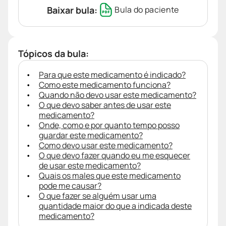
Baixar bula:
Bula do paciente
Tópicos da bula:
Para que este medicamento é indicado?
Como este medicamento funciona?
Quando não devo usar este medicamento?
O que devo saber antes de usar este
medicamento?
Onde, como e por quanto tempo posso
guardar este medicamento?
Como devo usar este medicamento?
O que devo fazer quando eu me esquecer
de usar este medicamento?
Quais os males que este medicamento
pode me causar?
O que fazer se alguém usar uma
quantidade maior do que a indicada deste
medicamento?