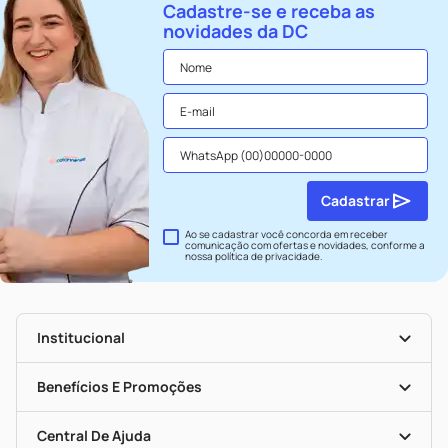
Cadastre-se e receba as
novidades da DC
Cadastrar
Ao se cadastrar você concorda em receber
comunicação com ofertas e novidades, conforme a
nossa
política de privacidade
.
Institucional
História
Nossas Lojas
Benefícios E Promoções
Trabalhe Conosco
Seja Uma Loja Parceira
Clube DC
Mapa De Categorias
Convênios
Central De Ajuda