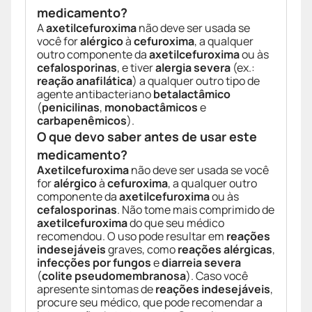
medicamento?
A
axetilcefuroxima
não deve ser usada se
você for
alérgico
à
cefuroxima
, a qualquer
outro componente da
axetilcefuroxima
ou às
cefalosporinas
, e tiver
alergia severa
(ex.:
reação anafilática
) a qualquer outro tipo de
agente antibacteriano
betalactâmico
(
penicilinas
,
monobactâmicos
e
carbapenêmicos
).
O que devo saber antes de usar este
medicamento?
Axetilcefuroxima
não deve ser usada se você
for
alérgico
à
cefuroxima
, a qualquer outro
componente da
axetilcefuroxima
ou às
cefalosporinas
. Não tome mais comprimido de
axetilcefuroxima
do que seu médico
recomendou. O uso pode resultar em
reações
indesejáveis
graves, como
reações alérgicas
,
infecções por fungos
e
diarreia severa
(
colite pseudomembranosa
). Caso você
apresente sintomas de
reações indesejáveis
,
procure seu médico, que pode recomendar a