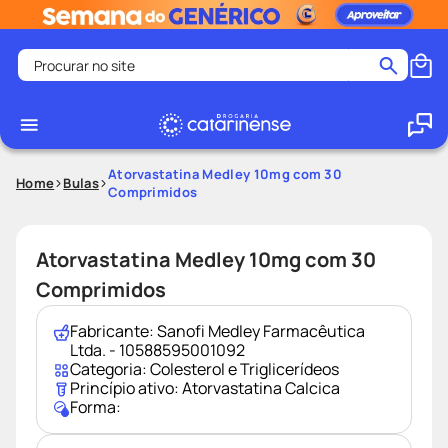
Procurar no site
Termos mais buscados
coristina
1
º
medley
2
º
Atorvastatina Medley 10mg com 30
Home
Bulas
Comprimidos
shampoo
3
º
tadalafila
4
º
Atorvastatina Medley 10mg com 30
ozivy
5
º
Comprimidos
lenço umedecido
6
º
protetor solar
7
º
Fabricante:
Sanofi Medley Farmacêutica
Ltda. - 10588595001092
desodorante
8
º
Categoria:
Colesterol e Triglicerídeos
Princípio ativo:
Atorvastatina Calcica
fralda pampers
9
º
Forma:
teste gravidez
10
º