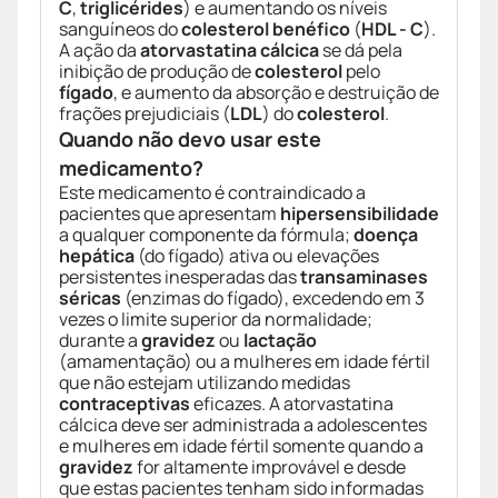
C
,
triglicérides
) e aumentando os níveis
sanguíneos do
colesterol benéfico
(
HDL - C
).
A ação da
atorvastatina cálcica
se dá pela
inibição de produção de
colesterol
pelo
fígado
, e aumento da absorção e destruição de
frações prejudiciais (
LDL
) do
colesterol
.
Quando não devo usar este
medicamento?
Este medicamento é contraindicado a
pacientes que apresentam
hipersensibilidade
a qualquer componente da fórmula;
doença
hepática
(do fígado) ativa ou elevações
persistentes inesperadas das
transaminases
séricas
(enzimas do fígado), excedendo em 3
vezes o limite superior da normalidade;
durante a
gravidez
ou
lactação
(amamentação) ou a mulheres em idade fértil
que não estejam utilizando medidas
contraceptivas
eficazes. A atorvastatina
cálcica deve ser administrada a adolescentes
e mulheres em idade fértil somente quando a
gravidez
for altamente improvável e desde
que estas pacientes tenham sido informadas