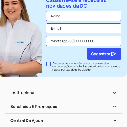
Cadastre-se e receba as
novidades da DC
Cadastrar
Ao se cadastrar você concorda em receber
comunicação com ofertas e novidades, conforme a
nossa
política de privacidade
.
Institucional
História
Nossas Lojas
Benefícios E Promoções
Trabalhe Conosco
Seja Uma Loja Parceira
Clube DC
Mapa De Categorias
Convênios
Central De Ajuda
Programa Popular Do Brasil