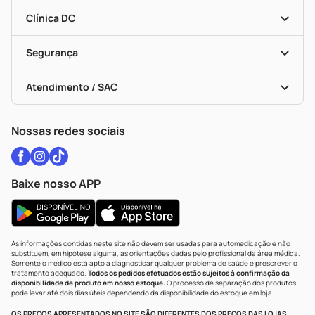
Encarte De Ofertas
Entrega
Dermaclub
Recompra Programada
Clínica DC
Descontos De Laboratório (PBM)
Medicamentos Com Receita
Cupons E Ofertas
Alomed
Vacinas
Black Friday
Formas De Pagamento
Serviços Farmacêuticos
Segurança
Troca E Devolução
Testes Rápidos
Bulas De A A Z
Autoteste Covid-19
Certificado De Segurança
Políticas De Marketplace
Vacinas
Portal Da Privacidade
Atendimento / SAC
Política De Privacidade
WhatsApp (47) 9202-1687
Atendimento@drogariacatarinense.com.br
Nossas redes sociais
Baixe nosso APP
As informações contidas neste site não devem ser usadas para automedicação e não
substituem, em hipótese alguma, as orientações dadas pelo profissional da área médica.
Somente o médico está apto a diagnosticar qualquer problema de saúde e prescrever o
tratamento adequado.
Todos os pedidos efetuados estão sujeitos à confirmação da
disponibilidade de produto em nosso estoque.
O processo de separação dos produtos
pode levar até dois dias úteis dependendo da disponibilidade do estoque em loja.
OS PREÇOS APRESENTADOS NO SITE SÃO DIFERENTES DOS PREÇOS DAS LOJAS