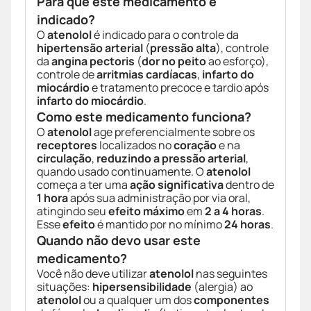
Para que este medicamento é
indicado?
O
atenolol
é indicado para o controle da
hipertensão arterial
(
pressão alta
), controle
da
angina pectoris
(
dor no peito
ao esforço),
controle de
arritmias cardíacas
,
infarto do
miocárdio
e tratamento precoce e tardio após
infarto do miocárdio
.
Como este medicamento funciona?
O
atenolol
age preferencialmente sobre os
receptores
localizados no
coração
e na
circulação
,
reduzindo a pressão arterial
,
quando usado continuamente. O
atenolol
começa a ter uma
ação significativa
dentro de
1 hora
após sua administração por via oral,
atingindo seu
efeito máximo
em
2 a 4 horas
.
Esse
efeito
é mantido por no mínimo
24 horas
.
Quando não devo usar este
medicamento?
Você não deve utilizar
atenolol
nas seguintes
situações:
hipersensibilidade
(alergia) ao
atenolol
ou a qualquer um dos
componentes