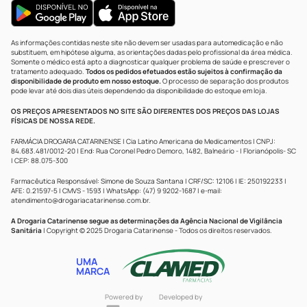
As informações contidas neste site não devem ser usadas para automedicação e não
substituem, em hipótese alguma, as orientações dadas pelo profissional da área médica.
Somente o médico está apto a diagnosticar qualquer problema de saúde e prescrever o
tratamento adequado.
Todos os pedidos efetuados estão sujeitos à confirmação da
disponibilidade de produto em nosso estoque.
O processo de separação dos produtos
pode levar até dois dias úteis dependendo da disponibilidade do estoque em loja.
OS PREÇOS APRESENTADOS NO SITE SÃO DIFERENTES DOS PREÇOS DAS LOJAS
FÍSICAS DE NOSSA REDE.
FARMÁCIA DROGARIA CATARINENSE | Cia Latino Americana de Medicamentos | CNPJ:
84.683.481/0012-20 | End: Rua Coronel Pedro Demoro, 1482, Balneário - | Florianópolis- SC
| CEP: 88.075-300
Farmacêutica Responsável: Simone de Souza Santana | CRF/SC: 12106 | IE: 250192233 |
AFE: 0.21597-5 | CMVS - 1593 | WhatsApp: (47) 9 9202-1687 | e-mail:
atendimento@drogariacatarinense.com.br
.
A Drogaria Catarinense segue as determinações da Agência Nacional de Vigilância
Sanitária
| Copyright © 2025 Drogaria Catarinense - Todos os direitos reservados.
UMA
MARCA
Powered by
Developed by