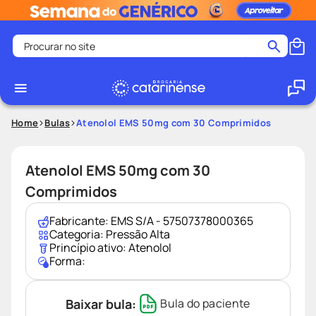
Procurar no site
Termos mais buscados
coristina
1
º
medley
2
º
Home
Bulas
Atenolol EMS 50mg com 30 Comprimidos
protetor solar facial
3
º
shampoo
4
º
Atenolol EMS 50mg com 30
tadalafila
5
º
Comprimidos
lenço umedecido
6
º
Fabricante:
EMS S/A - 57507378000365
ozivy
7
º
Categoria:
Pressão Alta
Princípio ativo:
Atenolol
protetor solar
8
º
Forma:
fralda pampers
9
º
teste gravidez
10
º
Baixar bula:
Bula do paciente