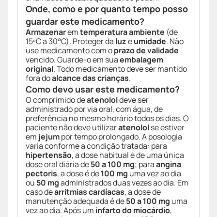
Onde, como e por quanto tempo posso
guardar este medicamento?
Armazenar
em
temperatura ambiente
(de
15ºC a 30°C). Proteger da
luz
e
umidade
. Não
use medicamento com o
prazo de validade
vencido. Guarde-o em sua
embalagem
original
. Todo medicamento deve ser mantido
fora do
alcance das crianças
.
Como devo usar este medicamento?
O comprimido de
atenolol
deve ser
administrado por via oral, com água, de
preferência no mesmo horário todos os dias. O
paciente não deve utilizar
atenolol
se estiver
em
jejum
por tempo prolongado. A posologia
varia conforme a condição tratada: para
hipertensão
, a dose habitual é de uma única
dose oral diária de
50 a 100 mg
; para
angina
pectoris
, a dose é de
100 mg
uma vez ao dia
ou
50 mg
administrados duas vezes ao dia. Em
caso de
arritmias cardíacas
, a dose de
manutenção adequada é de
50 a 100 mg
uma
vez ao dia. Após um
infarto do miocárdio
,