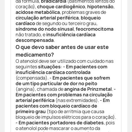
da fórmula,
bradicardia
(batimentos lentos do
coração),
choque cardiogênico
,
hipotensão
,
acidose metabólica
, problemas graves de
circulação arterial periférica
,
bloqueio
cardíaco
de segundo ou terceiro grau,
síndrome do nodo sinusal
,
feocromocitoma
não tratado, e
insuficiência cardíaca
descompensada
.
O que devo saber antes de usar este
medicamento?
O atenolol deve ser utilizado com cuidado nas
seguintes
situações
:
- Em pacientes com
insuficiência cardíaca controlada
(compensada).
- Em pacientes que sofrem
de um tipo particular de dor no peito
(angina), chamada de
angina de Prinzmetal
.
-
Em pacientes com problemas na circulação
arterial periférica
(nas extremidades).
- Em
pacientes com bloqueio cardíaco de
primeiro grau
(tipo de arritmia que causa
bloqueio de impulsos elétricos para o coração).
- Em pacientes portadores de diabetes
, pois
o atenolol pode mascarar o aumento da