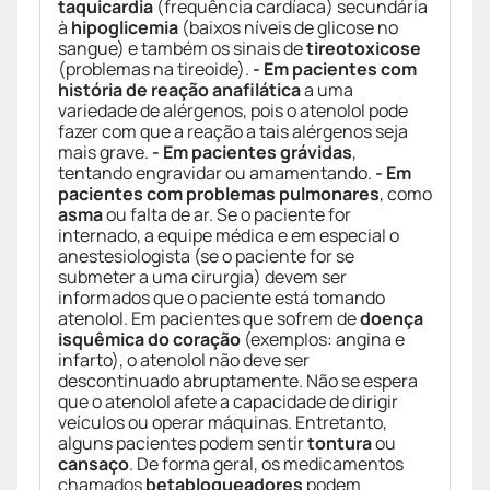
taquicardia
(frequência cardíaca) secundária
à
hipoglicemia
(baixos níveis de glicose no
sangue) e também os sinais de
tireotoxicose
(problemas na tireoide).
- Em pacientes com
história de reação anafilática
a uma
variedade de alérgenos, pois o atenolol pode
fazer com que a reação a tais alérgenos seja
mais grave.
- Em pacientes grávidas
,
tentando engravidar ou amamentando.
- Em
pacientes com problemas pulmonares
, como
asma
ou falta de ar. Se o paciente for
internado, a equipe médica e em especial o
anestesiologista (se o paciente for se
submeter a uma cirurgia) devem ser
informados que o paciente está tomando
atenolol. Em pacientes que sofrem de
doença
isquêmica do coração
(exemplos: angina e
infarto), o atenolol não deve ser
descontinuado abruptamente. Não se espera
que o atenolol afete a capacidade de dirigir
veículos ou operar máquinas. Entretanto,
alguns pacientes podem sentir
tontura
ou
cansaço
. De forma geral, os medicamentos
chamados
betabloqueadores
podem