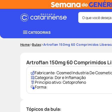
O que você deseja
Termos mais bus
CATEGORIAS
coristina
1
º
Home
Bulas
Artroflan 150mg 60 Comprimidos Liberac
protetor sola
3
º
tadalafila
5
º
Artroflan 150mg 60 Comprimidos L
ozivy
7
º
Fabricante:
Cosmed Industria De Cosmeti
fralda pamp
9
º
Categoria:
Dor e Inflamação
Princípio ativo:
Cetoprofeno
Forma:
Tópicos da bula: