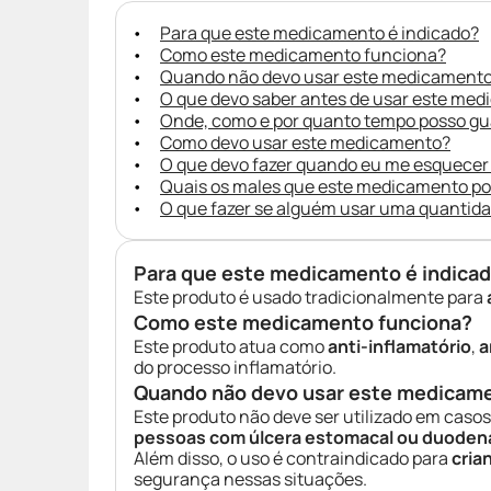
Para que este medicamento é indicado?
Como este medicamento funciona?
Quando não devo usar este medicament
O que devo saber antes de usar este me
Onde, como e por quanto tempo posso g
Como devo usar este medicamento?
O que devo fazer quando eu me esquecer
Quais os males que este medicamento p
O que fazer se alguém usar uma quantid
Para que este medicamento é indica
Este produto é usado tradicionalmente para
Como este medicamento funciona?
Este produto atua como
anti-inflamatório
,
a
do processo inflamatório.
Quando não devo usar este medicam
Este produto não deve ser utilizado em caso
pessoas com úlcera estomacal ou duoden
Além disso, o uso é contraindicado para
cria
segurança nessas situações.