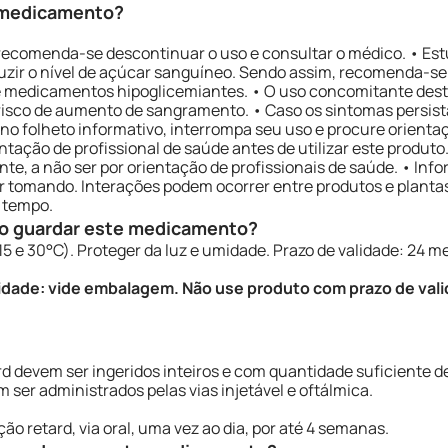
e medicamento?
 recomenda-se descontinuar o uso e consultar o médico. • Es
ir o nível de açúcar sanguíneo. Sendo assim, recomenda-se
 de medicamentos hipoglicemiantes. • O uso concomitante de
o risco de aumento de sangramento. • Caso os sintomas persi
 folheto informativo, interrompa seu uso e procure orientação
ção de profissional de saúde antes de utilizar este produto. 
te, a não ser por orientação de profissionais de saúde. • Info
ver tomando. Interações podem ocorrer entre produtos e plant
 tempo.
o guardar este medicamento?
 e 30°C). Proteger da luz e umidade. Prazo de validade: 24 m
lidade: vide embalagem. Não use produto com prazo de val
rd devem ser ingeridos inteiros e com quantidade suficiente d
 ser administrados pelas vias injetável e oftálmica.
ção retard, via oral, uma vez ao dia, por até 4 semanas.