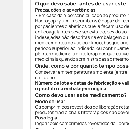
O que devo saber antes de usar est
Precauções e advertências
• Em caso de hipersensibilidade ao produto,
Harpagophytum procumbens é capaz de reduz
por pacientes diabéticos que já façam uso
anticoagulantes deve ser evitado, devido a
indesejadas não descritas na embalagem ou no
medicamentos de uso contínuo, busque orienta
período superior ao indicado, ou continuamen
plantas medicinais e fitoterápicos que esti
medicinais quando administradas ao mesmo
Onde, como e por quanto tempo poss
Conservar em temperatura ambiente (entre 15
cartucho.
Número de lote e datas de fabricação e va
o produto na embalagem original.
Como devo usar este medicamento?
Modo de usar
Os comprimidos revestidos de liberação reta
produtos tradicionais fitoterápicos não devem
Posologia
Ingerir dois comprimidos revestidos de libera