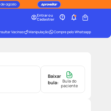
Entrar ou
Cadastrar
sultar Vacinas
Manipulação
Compre pelo Whatsapp
Baixar
Bula do
bula:
paciente