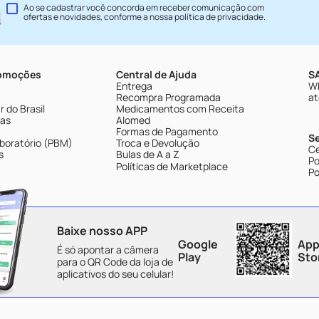
Ao se cadastrar você concorda em receber comunicação com
ofertas e novidades, conforme a nossa
política de privacidade
.
romoções
Central de Ajuda
SA
Entrega
Wh
Recompra Programada
at
 do Brasil
Medicamentos com Receita
tas
Alomed
Formas de Pagamento
S
boratório (PBM)
Troca e Devolução
Ce
s
Bulas de A a Z
Po
Políticas de Marketplace
Po
Baixe nosso APP
Google
App
É só apontar a câmera
Play
Sto
para o QR Code da loja de
aplicativos do seu celular!