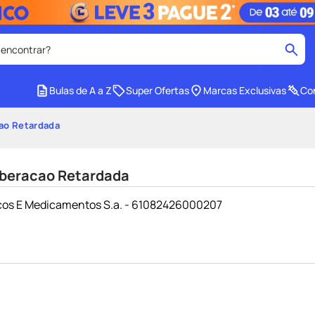
 encontrar?
cados
Bulas de A a Z
Super Ofertas
Marcas Exclusivas
Con
medley
2
º
ao Retardada
r facial
shampoo
4
º
lenço umedecido
6
º
iberacao Retardada
protetor solar
8
º
cos E Medicamentos S.a. - 61082426000207
ers
teste gravidez
10
º