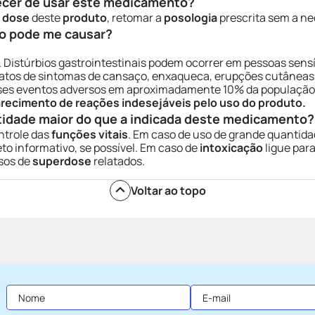
ecer de usar este medicamento?
a
dose
deste
produto
, retomar a
posologia
prescrita sem a n
o pode me causar?
 Distúrbios gastrointestinais podem ocorrer em pessoas sensív
atos de sintomas de cansaço, enxaqueca, erupções cutâneas
esses eventos adversos em aproximadamente 10% da população
parecimento de reações indesejáveis pelo uso do produto.
tidade maior do que a indicada deste medicamento?
ntrole das
funções vitais
. Em caso de uso de grande quantid
to informativo, se possível. Em caso de
intoxicação
ligue para
sos de
superdose
relatados.
Voltar ao topo