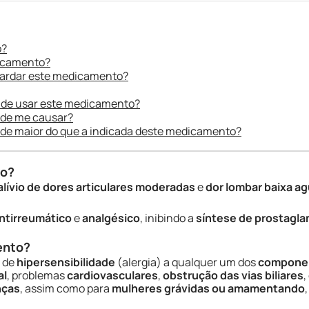
o?
dicamento?
uardar este medicamento?
 de usar este medicamento?
ode me causar?
ade maior do que a indicada deste medicamento?
do?
alívio de dores articulares moderadas
e
dor lombar baixa a
ntirreumático
e
analgésico
, inibindo a
síntese de prostagla
ento?
s de
hipersensibilidade
(alergia) a qualquer um dos
componen
al
, problemas
cardiovasculares
,
obstrução das vias biliares
,
nças
, assim como para
mulheres grávidas ou amamentando