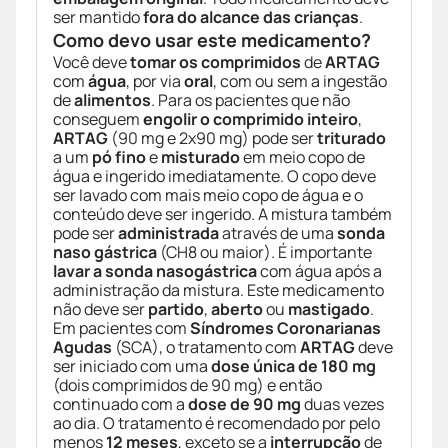
ser mantido
fora do alcance das crianças
.
Como devo usar este medicamento?
Você deve
tomar os comprimidos
de
ARTAG
com
água
, por via
oral
, com ou sem a ingestão
de
alimentos
. Para os pacientes que não
conseguem
engolir o comprimido inteiro
,
ARTAG
(90 mg e 2x90 mg) pode ser
triturado
a um
pó fino
e
misturado
em meio copo de
água e ingerido imediatamente. O copo deve
ser lavado com mais meio copo de água e o
conteúdo deve ser ingerido. A mistura também
pode ser
administrada
através de uma
sonda
naso gástrica
(CH8 ou maior). É importante
lavar a sonda nasogástrica
com água após a
administração da mistura. Este medicamento
não deve ser
partido
,
aberto
ou
mastigado
.
Em pacientes com
Síndromes Coronarianas
Agudas
(SCA), o tratamento com
ARTAG
deve
ser iniciado com uma
dose única de 180 mg
(dois comprimidos de 90 mg) e então
continuado com a
dose de 90 mg
duas vezes
ao dia. O tratamento é recomendado por pelo
menos
12 meses
, exceto se a
interrupção
de