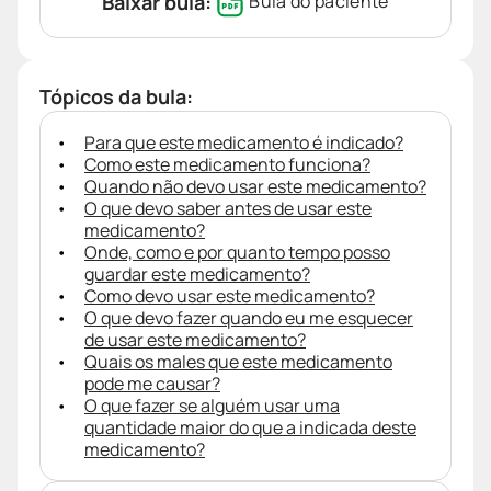
Baixar bula:
Bula do paciente
Tópicos da bula:
Para que este medicamento é indicado?
Como este medicamento funciona?
Quando não devo usar este medicamento?
O que devo saber antes de usar este
medicamento?
Onde, como e por quanto tempo posso
guardar este medicamento?
Como devo usar este medicamento?
O que devo fazer quando eu me esquecer
de usar este medicamento?
Quais os males que este medicamento
pode me causar?
O que fazer se alguém usar uma
quantidade maior do que a indicada deste
medicamento?