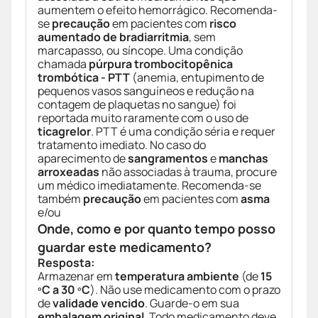
aumentem o efeito hemorrágico. Recomenda-
se
precaução
em pacientes com
risco
aumentado de bradiarritmia
, sem
marcapasso, ou síncope. Uma condição
chamada
púrpura trombocitopênica
trombótica - PTT
(anemia, entupimento de
pequenos vasos sanguíneos e redução na
contagem de plaquetas no sangue) foi
reportada muito raramente com o uso de
ticagrelor
. PTT é uma condição séria e requer
tratamento imediato. No caso do
aparecimento de
sangramentos
e
manchas
arroxeadas
não associadas à trauma, procure
um médico imediatamente. Recomenda-se
também
precaução
em pacientes com
asma
e/ou
Onde, como e por quanto tempo posso
guardar este medicamento?
Resposta:
Armazenar em
temperatura ambiente
(de
15
ºC a 30 ºC
). Não use medicamento com o prazo
de
validade vencido
. Guarde-o em sua
embalagem original
. Todo medicamento deve