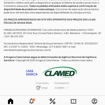
Somente o médico está apto a diagnosticar qualquer problema de saúde e prescrever o
tratamento adequado.
Todos os pedidos efetuados estão sujeitos à confirmação da
disponibilidade de produto em nosso estoque.
O processo de separação dos produtos
pode levar até dois dias úteis dependendo da disponibilidade do estoque em loja.
OS PREÇOS APRESENTADOS NO SITE SÃO DIFERENTES DOS PREÇOS DAS LOJAS
FÍSICAS DE NOSSA REDE.
FARMÁCIA DROGARIA CATARINENSE | Cia Latino Americana de Medicamentos | CNPJ:
84.683.481/0012-20 | End: Rua Coronel Pedro Demoro, 1482, Balneário - | Florianópolis- SC
| CEP: 88.075-300
Farmacêutica Responsável: Simone de Souza Santana | CRF/SC: 12106 | IE: 250192233 |
AFE: 0.21597-5 | CMVS - 1593 | WhatsApp: (47) 9 9202-1687 | e-mail:
atendimento@drogariacatarinense.com.br
.
A Drogaria Catarinense segue as determinações da Agência Nacional de Vigilância
Sanitária
| Copyright © 2025 Drogaria Catarinense - Todos os direitos reservados.
UMA
MARCA
Powered by
Developed by