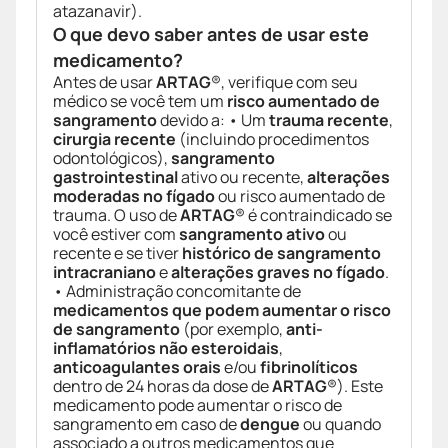
atazanavir).
O que devo saber antes de usar este
medicamento?
Antes de usar
ARTAG
®, verifique com seu
médico se você tem um
risco aumentado de
sangramento
devido a: • Um
trauma recente
,
cirurgia recente
(incluindo procedimentos
odontológicos),
sangramento
gastrointestinal
ativo ou recente,
alterações
moderadas no fígado
ou risco aumentado de
trauma. O uso de
ARTAG
® é contraindicado se
você estiver com
sangramento ativo
ou
recente e se tiver
histórico de sangramento
intracraniano
e
alterações graves no fígado
.
• Administração concomitante de
medicamentos que podem aumentar o risco
de sangramento
(por exemplo,
anti-
inflamatórios não esteroidais
,
anticoagulantes orais
e/ou
fibrinolíticos
dentro de 24 horas da dose de
ARTAG
®). Este
medicamento pode aumentar o risco de
sangramento em caso de
dengue
ou quando
associado a outros medicamentos que