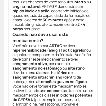
reduz as chances de você ter outro
infarto
ou
angina instável
. ARTAG ® demonstra um
rápido início de ação
, ocorrendo inibição de
quase metade da capacidade de formação do
coágulo cerca de
30 minutos
após a dose
inicial, atingindo efeito máximo entre
2 - 4
horas
pós-dose.
Quando não devo usar este
medicamento?
Você não deve tomar
ARTAG
se tiver
hipersensibilidade
(alergia) ao
ticagrelor
ou
a qualquer componente da fórmula. Você não
deve tomar este medicamento se tiver
sangramento ativo
, por exemplo,
sangramento no estômago
ou
intestino
devido a uma
úlceras
,
histórico de
sangramento intracraniano
(dentro da
cabeça) e/ou
alterações graves no fígado
.
Você não deve tomar este medicamento se
estiver fazendo uso
concomitante
com outros
medicamentos da classe
inibidores potentes
do CYP3A4
(por exemplo, cetoconazol,
claritromicina, nefazodona, ritonavir e