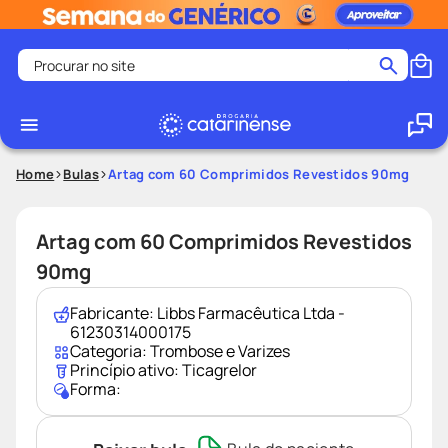
Procurar no site
Termos mais buscados
coristina
1
º
medley
2
º
Home
Bulas
Artag com 60 Comprimidos Revestidos 90mg
shampoo
3
º
tadalafila
4
º
Artag com 60 Comprimidos Revestidos
ozivy
5
º
90mg
lenço umedecido
6
º
Fabricante:
Libbs Farmacêutica Ltda -
protetor solar
7
º
61230314000175
Categoria:
Trombose e Varizes
desodorante
8
º
Princípio ativo:
Ticagrelor
Forma:
fralda pampers
9
º
teste gravidez
10
º