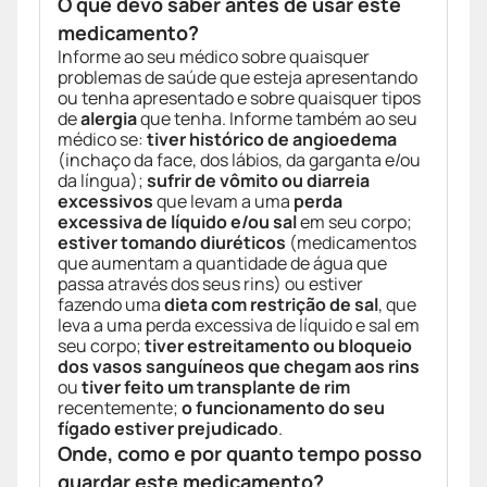
O que devo saber antes de usar este
medicamento?
Informe ao seu médico sobre quaisquer
problemas de saúde que esteja apresentando
ou tenha apresentado e sobre quaisquer tipos
de
alergia
que tenha. Informe também ao seu
médico se:
tiver histórico de angioedema
(inchaço da face, dos lábios, da garganta e/ou
da língua);
sufrir de vômito ou diarreia
excessivos
que levam a uma
perda
excessiva de líquido e/ou sal
em seu corpo;
estiver tomando diuréticos
(medicamentos
que aumentam a quantidade de água que
passa através dos seus rins) ou estiver
fazendo uma
dieta com restrição de sal
, que
leva a uma perda excessiva de líquido e sal em
seu corpo;
tiver estreitamento ou bloqueio
dos vasos sanguíneos que chegam aos rins
ou
tiver feito um transplante de rim
recentemente;
o funcionamento do seu
fígado estiver prejudicado
.
Onde, como e por quanto tempo posso
guardar este medicamento?