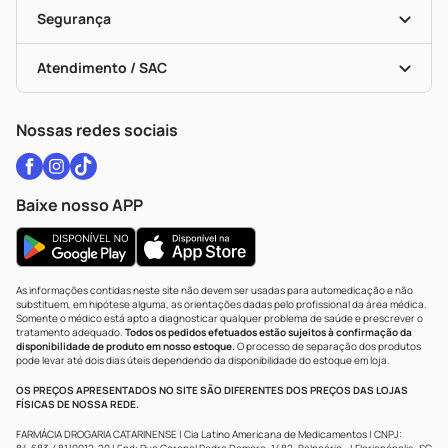
Alomed
Vacinas
Black Friday
Formas De Pagamento
Serviços Farmacêuticos
Segurança
Troca E Devolução
Testes Rápidos
Bulas De A A Z
Autoteste Covid-19
Certificado De Segurança
Políticas De Marketplace
Vacinas
Portal Da Privacidade
Atendimento / SAC
Política De Privacidade
WhatsApp (47) 9202-1687
Atendimento@drogariacatarinense.com.br
Nossas redes sociais
Baixe nosso APP
As informações contidas neste site não devem ser usadas para automedicação e não
substituem, em hipótese alguma, as orientações dadas pelo profissional da área médica.
Somente o médico está apto a diagnosticar qualquer problema de saúde e prescrever o
tratamento adequado.
Todos os pedidos efetuados estão sujeitos à confirmação da
disponibilidade de produto em nosso estoque.
O processo de separação dos produtos
pode levar até dois dias úteis dependendo da disponibilidade do estoque em loja.
OS PREÇOS APRESENTADOS NO SITE SÃO DIFERENTES DOS PREÇOS DAS LOJAS
FÍSICAS DE NOSSA REDE.
FARMÁCIA DROGARIA CATARINENSE | Cia Latino Americana de Medicamentos | CNPJ: