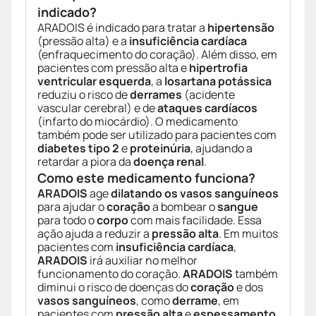
indicado?
ARADOIS é indicado para tratar a
hipertensão
(pressão alta) e a
insuficiência cardíaca
(enfraquecimento do coração). Além disso, em
pacientes com pressão alta e
hipertrofia
ventricular esquerda
, a
losartana potássica
reduziu o risco de
derrames
(acidente
vascular cerebral) e de
ataques cardíacos
(infarto do miocárdio). O medicamento
também pode ser utilizado para pacientes com
diabetes tipo 2
e
proteinúria
, ajudando a
retardar a piora da
doença renal
.
Como este medicamento funciona?
ARADOIS
age
dilatando os vasos sanguíneos
para ajudar o
coração
a bombear o
sangue
para todo o
corpo
com mais facilidade. Essa
ação ajuda a reduzir a
pressão alta
. Em muitos
pacientes com
insuficiência cardíaca
,
ARADOIS
irá auxiliar no melhor
funcionamento do coração.
ARADOIS
também
diminui o risco de doenças do
coração
e dos
vasos sanguíneos
, como
derrame
, em
pacientes com
pressão alta
e
espessamento