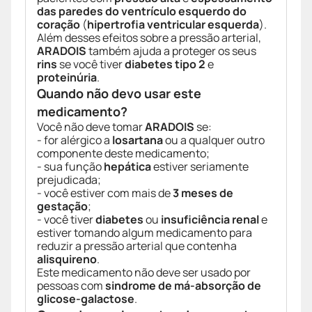
das paredes do ventrículo esquerdo do
coração
(
hipertrofia ventricular esquerda
).
Além desses efeitos sobre a pressão arterial,
ARADOIS
também ajuda a proteger os seus
rins
se você tiver
diabetes tipo 2
e
proteinúria
.
Quando não devo usar este
medicamento?
Você não deve tomar
ARADOIS
se:
- for alérgico a
losartana
ou a qualquer outro
componente deste medicamento;
- sua função
hepática
estiver seriamente
prejudicada;
- você estiver com mais de
3 meses de
gestação
;
- você tiver
diabetes
ou
insuficiência renal
e
estiver tomando algum medicamento para
reduzir a pressão arterial que contenha
alisquireno
.
Este medicamento não deve ser usado por
pessoas com
sindrome de má-absorção de
glicose-galactose
.