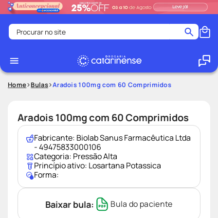
Procurar no site
Termos mais buscados
coristina
1
º
medley
2
º
Home
Bulas
Aradois 100mg com 60 Comprimidos
protetor solar facial
3
º
shampoo
4
º
Aradois 100mg com 60 Comprimidos
tadalafila
5
º
Fabricante:
Biolab Sanus Farmacêutica Ltda
ozivy
6
º
- 49475833000106
Categoria:
Pressão Alta
lenço umedecido
7
º
Princípio ativo:
Losartana Potassica
Forma:
protetor solar
8
º
desodorante
9
º
Baixar bula:
Bula do paciente
fralda pampers
10
º