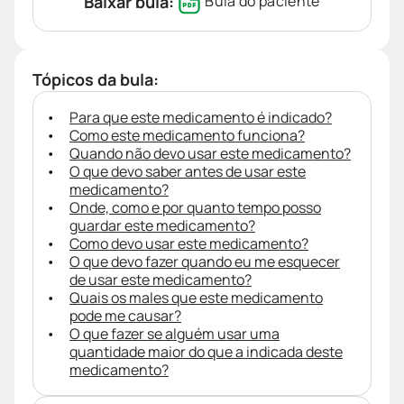
Baixar bula:
Bula do paciente
Tópicos da bula:
Para que este medicamento é indicado?
Como este medicamento funciona?
Quando não devo usar este medicamento?
O que devo saber antes de usar este
medicamento?
Onde, como e por quanto tempo posso
guardar este medicamento?
Como devo usar este medicamento?
O que devo fazer quando eu me esquecer
de usar este medicamento?
Quais os males que este medicamento
pode me causar?
O que fazer se alguém usar uma
quantidade maior do que a indicada deste
medicamento?