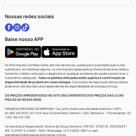
Política De Privacidade
WhatsApp (47) 9202-1687
Atendimento@drogariacatarinense.com.br
Nossas redes sociais
Baixe nosso APP
As informações contidas neste site não devem ser usadas para automedicação e não
substituem, em hipótese alguma, as orientações dadas pelo profissional da área médica.
Somente o médico está apto a diagnosticar qualquer problema de saúde e prescrever o
tratamento adequado.
Todos os pedidos efetuados estão sujeitos à confirmação da
disponibilidade de produto em nosso estoque.
O processo de separação dos produtos
pode levar até dois dias úteis dependendo da disponibilidade do estoque em loja.
OS PREÇOS APRESENTADOS NO SITE SÃO DIFERENTES DOS PREÇOS DAS LOJAS
FÍSICAS DE NOSSA REDE.
FARMÁCIA DROGARIA CATARINENSE | Cia Latino Americana de Medicamentos | CNPJ:
84.683.481/0012-20 | End: Rua Coronel Pedro Demoro, 1482, Balneário - | Florianópolis- SC
| CEP: 88.075-300
Farmacêutica Responsável: Simone de Souza Santana | CRF/SC: 12106 | IE: 250192233 |
AFE: 0.21597-5 | CMVS - 1593 | WhatsApp: (47) 9 9202-1687 | e-mail:
atendimento@drogariacatarinense.com.br
.