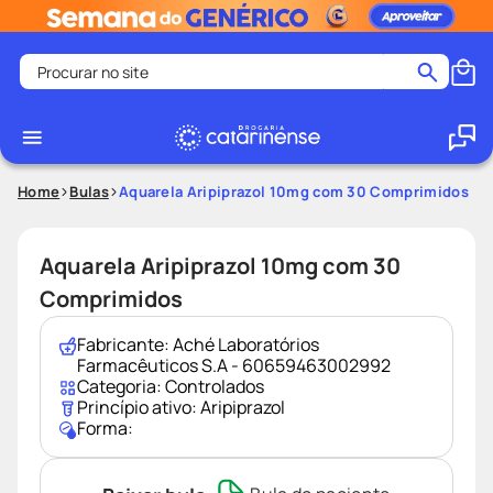
Procurar no site
Termos mais buscados
coristina
1
º
medley
2
º
Home
Bulas
Aquarela Aripiprazol 10mg com 30 Comprimidos
shampoo
3
º
tadalafila
4
º
Aquarela Aripiprazol 10mg com 30
ozivy
5
º
Comprimidos
lenço umedecido
6
º
Fabricante:
Aché Laboratórios
protetor solar
7
º
Farmacêuticos S.A - 60659463002992
Categoria:
Controlados
desodorante
8
º
Princípio ativo:
Aripiprazol
Forma:
fralda pampers
9
º
teste gravidez
10
º