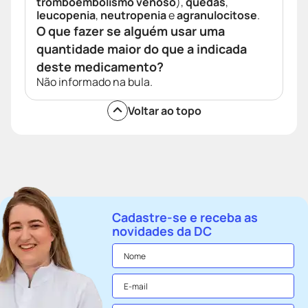
tromboembolismo venoso
),
quedas
,
leucopenia
,
neutropenia
e
agranulocitose
.
O que fazer se alguém usar uma
quantidade maior do que a indicada
deste medicamento?
Não informado na bula.
Voltar ao topo
Cadastre-se e receba as
novidades da DC