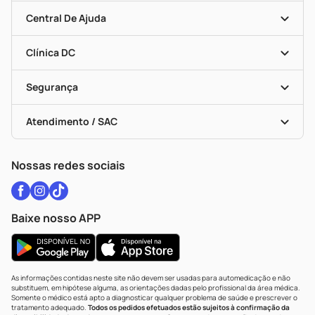
Seja Uma Loja Parceira
Clube DC
Mapa De Categorias
Convênios
Central De Ajuda
Programa Popular Do Brasil
Encarte De Ofertas
Entrega
Dermaclub
Recompra Programada
Clínica DC
Descontos De Laboratório (PBM)
Medicamentos Com Receita
Cupons E Ofertas
Alomed
Vacinas
Black Friday
Formas De Pagamento
Serviços Farmacêuticos
Segurança
Troca E Devolução
Testes Rápidos
Bulas De A A Z
Autoteste Covid-19
Certificado De Segurança
Políticas De Marketplace
Vacinas
Portal Da Privacidade
Atendimento / SAC
Política De Privacidade
WhatsApp (47) 9202-1687
Atendimento@drogariacatarinense.com.br
Nossas redes sociais
Baixe nosso APP
As informações contidas neste site não devem ser usadas para automedicação e não
substituem, em hipótese alguma, as orientações dadas pelo profissional da área médica.
Somente o médico está apto a diagnosticar qualquer problema de saúde e prescrever o
tratamento adequado.
Todos os pedidos efetuados estão sujeitos à confirmação da