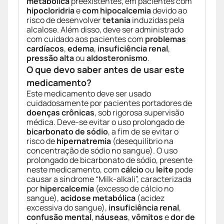
metabólica
preexistentes, em pacientes com
hipocloridria
e
com hipocalcemia
devido ao
risco de desenvolver
tetania
induzidas pela
alcalose. Além disso, deve ser administrado
com cuidado aos pacientes com
problemas
cardíacos
,
edema
,
insuficiência renal
,
pressão alta
ou
aldosteronismo
.
O que devo saber antes de usar este
medicamento?
Este medicamento deve ser usado
cuidadosamente por pacientes portadores de
doenças crônicas
, sob rigorosa supervisão
médica. Deve-se evitar o uso prolongado de
bicarbonato de sódio
, a fim de se evitar o
risco de
hipernatremia
(desequilíbrio na
concentração de sódio no sangue). O uso
prolongado de bicarbonato de sódio, presente
neste medicamento, com
cálcio
ou
leite
pode
causar a síndrome “Milk-alkali”, caracterizada
por
hipercalcemia
(excesso de cálcio no
sangue),
acidose metabólica
(acidez
excessiva do sangue),
insuficiência renal
,
confusão mental
,
náuseas
,
vômitos
e
dor de