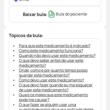
Baixar bula:
Bula do paciente
Tópicos da bula:
Para que este medicamento é indicado?
Como este medicamento funciona?
Quando não devo usar este medicamento?
O que devo saber antes de usar este
medicamento?
Onde, como e por quanto tempo posso
guardar este medicamento?
Como devo usar este medicamento?
O que devo fazer quando eu me esquecer
de usar este medicamento?
Quais os males que este medicamento
pode me causar?
O que fazer se alguém usar uma
quantidade maior do que a indicada deste