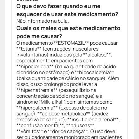
O que devo fazer quando eu me
esquecer de usar este medicamento?
Não informado na bula.
Quais os males que este medicamento
pode me causar?
O medicamento **ESTOMAZIL** pode causar
**tetania** (contrações musculares
involuntárias) induzidas pela **alcalose**,
especialmente em pacientes com
**hipocloridria** (baixa quantidade de ácido
clorídrico no estômago) e **hipocalcemia**
(baixa quantidade de cálcio no sangue). Além
disso, o uso prolongado pode levar a
**hipernatremia** (desequilíbrio na
concentração de sódio no sangue) e à
síndrome “Milk-alkali”, com sintomas como
**hipercalcemia** (excesso de cálcio no
sangue), **acidose metabólica** (acidez
excessiva do sangue), **insuficiência renal**,
**confusão mental**, **náuseas**,
**vômitos** e **dor de cabeça**. O uso deve
ser cuidadosamente monitorado em pacientes