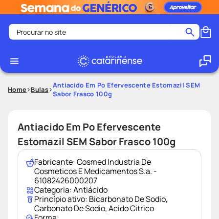
Procurar no site
Termos mais buscados
coristina
1
º
medley
2
º
Antiacido Em Po Efervescente Estomazil SEM
Home
Bulas
Sabor Frasco 100g
protetor solar facial
3
º
shampoo
4
º
Antiacido Em Po Efervescente
tadalafila
5
º
Estomazil SEM Sabor Frasco 100g
lenço umedecido
6
º
ozivy
7
º
Fabricante:
Cosmed Industria De
Cosmeticos E Medicamentos S.a. -
protetor solar
8
º
61082426000207
Categoria:
Antiácido
fralda pampers
9
º
Princípio ativo:
Bicarbonato De Sodio
,
teste gravidez
10
º
Carbonato De Sodio
,
Acido Citrico
Forma: