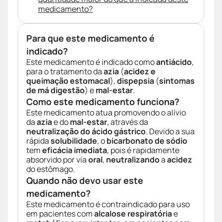
medicamento?
Para que este medicamento é
indicado?
Este medicamento é indicado como
antiácido
,
para o tratamento da
azia
(
acidez e
queimação estomacal
),
dispepsia
(
sintomas
de má digestão
) e
mal-estar
.
Como este medicamento funciona?
Este medicamento atua promovendo o alívio
da
azia
e do
mal-estar
, através da
neutralização do ácido gástrico
. Devido a sua
rápida
solubilidade
, o
bicarbonato de sódio
tem
eficácia imediata
, pois é rapidamente
absorvido por via
oral
,
neutralizando
a
acidez
do estômago.
Quando não devo usar este
medicamento?
Este medicamento é contraindicado para uso
em pacientes com
alcalose respiratória
e