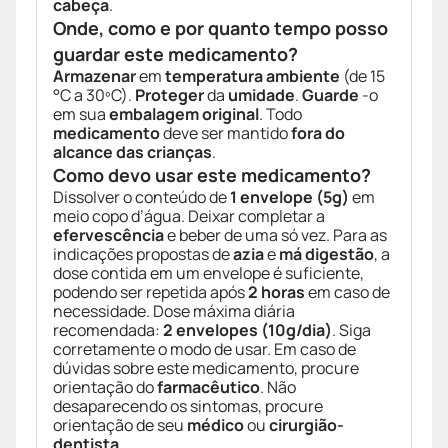
cabeça
.
Onde, como e por quanto tempo posso
guardar este medicamento?
Armazenar
em
temperatura ambiente
(de 15
°C a 30ºC).
Proteger
da
umidade
.
Guarde
-o
em sua
embalagem original
. Todo
medicamento
deve ser mantido
fora do
alcance das crianças
.
Como devo usar este medicamento?
Dissolver o conteúdo de
1 envelope (5g)
em
meio copo d’água. Deixar completar a
efervescência
e beber de uma só vez. Para as
indicações propostas de
azia
e
má digestão
, a
dose contida em um envelope é suficiente,
podendo ser repetida após
2 horas
em caso de
necessidade. Dose máxima diária
recomendada:
2 envelopes (10g/dia)
. Siga
corretamente o modo de usar. Em caso de
dúvidas sobre este medicamento, procure
orientação do
farmacêutico
. Não
desaparecendo os sintomas, procure
orientação de seu
médico
ou
cirurgião-
dentista
.