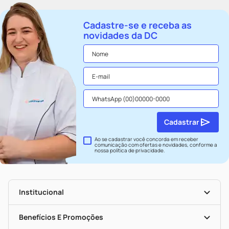
Cadastre-se e receba as
novidades da DC
Cadastrar
Ao se cadastrar você concorda em receber
comunicação com ofertas e novidades, conforme a
nossa
política de privacidade
.
Institucional
História
Nossas Lojas
Benefícios E Promoções
Trabalhe Conosco