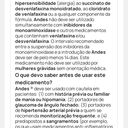
hipersensibilidade
(alergia) ao
succinato de
desvenlafaxina monoidratado
, ao
cloridrato
de venlafaxina
ou a qualquer componente da
fórmula.
Andes
não deve ser utilizado
simultaneamente com
inibidores da
monoaminoxidase
e outros medicamentos
que contenham
venlafaxina
e/ou
desvenlafaxina
. O intervalo recomendado
entre a suspensão dos inibidores da
monoaminoxidase e a introdução de
Andes
deve ser de pelo menos 14 dias. Este
medicamento não deve ser utilizado por
mulheres grávidas
sem orientação médica.
O que devo saber antes de usar este
medicamento?
Andes
® deve ser usado com cautela em
pacientes: (1) com
história prévia ou familiar
de mania ou hipomania
; (2) portadores de
glaucoma de ângulo fechado
; (3) portadores
de
hipertensão arterial prévia
a quem se
recomenda
monitorização frequente
; e (4)
predispostos a
sangramentos
(por exemplo,
os que usam medicamentos anti-inflamatórios