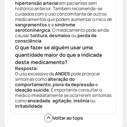
hipertensão arterial
em pacientes sem
histórico anterior. Também recomenda-se
cuidados com o uso concomitante de outros
medicamentos que podem aumentar o risco de
sangramentos
e a
síndrome
serotoninérgica
. O medicamento pode ainda
causar
tontura
,
desmaios
ou
perda de
consciência
.
O que fazer se alguém usar uma
quantidade maior do que a indicada
deste medicamento?
Resposta:
O uso excessivo de
ANDES
pode provocar
sintomas como
alteração do
comportamento
,
piora da depressão
e
ideação suicida
. É importante consultar o
médico imediatamente se ocorrerem sintomas
como
ansiedade
,
agitação
,
insônia
ou
irritabilidade
.
Voltar ao topo