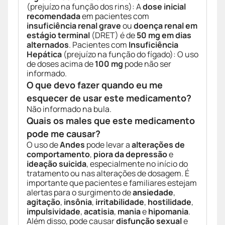
(prejuízo na função dos rins): A
dose inicial
recomendada
em pacientes com
insuficiência renal grave
ou
doença renal em
estágio terminal
(DRET) é de
50 mg em dias
alternados
. Pacientes com
Insuficiência
Hepática
(prejuízo na função do fígado): O uso
de doses acima de
100 mg
pode não ser
informado.
O que devo fazer quando eu me
esquecer de usar este medicamento?
Não informado na bula.
Quais os males que este medicamento
pode me causar?
O uso de
Andes
pode levar a
alterações de
comportamento
,
piora da depressão
e
ideação suicida
, especialmente no início do
tratamento ou nas alterações de dosagem. É
importante que pacientes e familiares estejam
alertas para o surgimento de
ansiedade
,
agitação
,
insônia
,
irritabilidade
,
hostilidade
,
impulsividade
,
acatisia
,
mania
e
hipomania
.
Além disso, pode causar
disfunção sexual
e