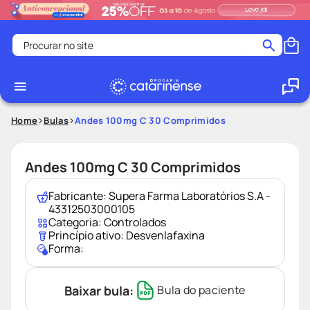
Procurar no site
Termos mais buscados
coristina
1
º
medley
2
º
Home
Bulas
Andes 100mg C 30 Comprimidos
protetor solar facial
3
º
shampoo
4
º
Andes 100mg C 30 Comprimidos
tadalafila
5
º
Fabricante:
Supera Farma Laboratórios S.A -
ozivy
6
º
43312503000105
Categoria:
Controlados
lenço umedecido
7
º
Princípio ativo:
Desvenlafaxina
Forma:
protetor solar
8
º
desodorante
9
º
Baixar bula:
Bula do paciente
fralda pampers
10
º