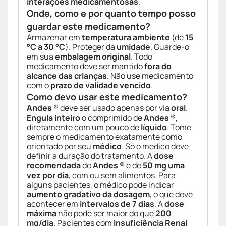
interações medicamentosas
.
Onde, como e por quanto tempo posso
guardar este medicamento?
Armazenar em
temperatura ambiente
(de
15
°C a 30 °C
). Proteger da
umidade
. Guarde-o
em sua
embalagem original
. Todo
medicamento deve ser mantido
fora do
alcance das crianças
. Não use medicamento
com o
prazo de validade vencido
.
Como devo usar este medicamento?
Andes
® deve ser usado apenas por via
oral
.
Engula inteiro
o comprimido de
Andes
®,
diretamente com um pouco de
líquido
. Tome
sempre o medicamento exatamente como
orientado por seu
médico
. Só o médico deve
definir a duração do tratamento. A
dose
recomendada
de
Andes
® é de
50 mg uma
vez por dia
, com ou sem alimentos. Para
alguns pacientes, o médico pode indicar
aumento gradativo da dosagem
, o que deve
acontecer em
intervalos de 7 dias
. A
dose
máxima
não pode ser maior do que
200
mg/dia
. Pacientes com
Insuficiência Renal