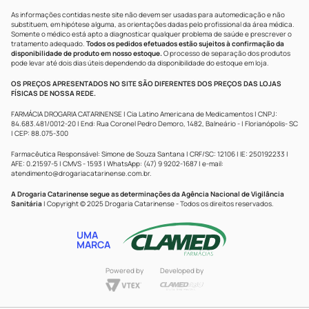
As informações contidas neste site não devem ser usadas para automedicação e não
substituem, em hipótese alguma, as orientações dadas pelo profissional da área médica.
Somente o médico está apto a diagnosticar qualquer problema de saúde e prescrever o
tratamento adequado.
Todos os pedidos efetuados estão sujeitos à confirmação da
disponibilidade de produto em nosso estoque.
O processo de separação dos produtos
pode levar até dois dias úteis dependendo da disponibilidade do estoque em loja.
OS PREÇOS APRESENTADOS NO SITE SÃO DIFERENTES DOS PREÇOS DAS LOJAS
FÍSICAS DE NOSSA REDE.
FARMÁCIA DROGARIA CATARINENSE | Cia Latino Americana de Medicamentos | CNPJ:
84.683.481/0012-20 | End: Rua Coronel Pedro Demoro, 1482, Balneário - | Florianópolis- SC
| CEP: 88.075-300
Farmacêutica Responsável: Simone de Souza Santana | CRF/SC: 12106 | IE: 250192233 |
AFE: 0.21597-5 | CMVS - 1593 | WhatsApp: (47) 9 9202-1687 | e-mail:
atendimento@drogariacatarinense.com.br
.
A Drogaria Catarinense segue as determinações da Agência Nacional de Vigilância
Sanitária
| Copyright © 2025 Drogaria Catarinense - Todos os direitos reservados.
UMA
MARCA
Powered by
Developed by