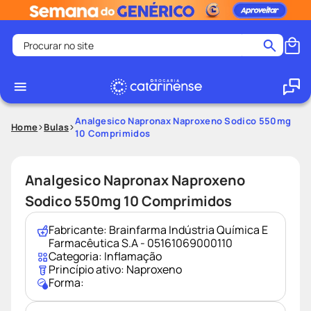
Procurar no site
Termos mais buscados
coristina
1
º
medley
2
º
Analgesico Napronax Naproxeno Sodico 550mg
Home
Bulas
10 Comprimidos
fralda
3
º
protetor solar facial
4
º
Analgesico Napronax Naproxeno
shampoo
5
º
Sodico 550mg 10 Comprimidos
tadalafila
6
º
lenço umedecido
7
º
Fabricante:
Brainfarma Indústria Química E
Farmacêutica S.A - 05161069000110
sabonete liquido
8
º
Categoria:
Inflamação
Princípio ativo:
Naproxeno
desodorante
9
º
Forma:
protetor solar
10
º