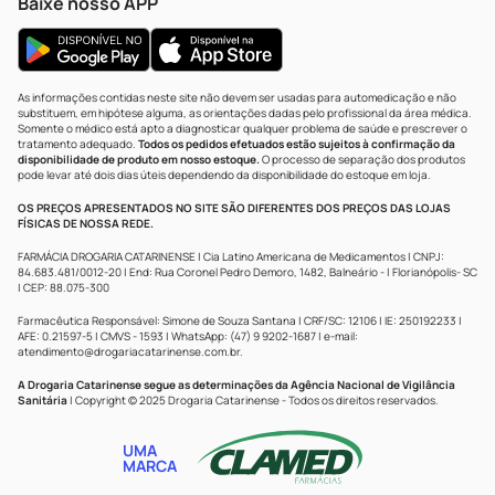
Baixe nosso APP
As informações contidas neste site não devem ser usadas para automedicação e não
substituem, em hipótese alguma, as orientações dadas pelo profissional da área médica.
Somente o médico está apto a diagnosticar qualquer problema de saúde e prescrever o
tratamento adequado.
Todos os pedidos efetuados estão sujeitos à confirmação da
disponibilidade de produto em nosso estoque.
O processo de separação dos produtos
pode levar até dois dias úteis dependendo da disponibilidade do estoque em loja.
OS PREÇOS APRESENTADOS NO SITE SÃO DIFERENTES DOS PREÇOS DAS LOJAS
FÍSICAS DE NOSSA REDE.
FARMÁCIA DROGARIA CATARINENSE | Cia Latino Americana de Medicamentos | CNPJ:
84.683.481/0012-20 | End: Rua Coronel Pedro Demoro, 1482, Balneário - | Florianópolis- SC
| CEP: 88.075-300
Farmacêutica Responsável: Simone de Souza Santana | CRF/SC: 12106 | IE: 250192233 |
AFE: 0.21597-5 | CMVS - 1593 | WhatsApp: (47) 9 9202-1687 | e-mail:
atendimento@drogariacatarinense.com.br
.
A Drogaria Catarinense segue as determinações da Agência Nacional de Vigilância
Sanitária
| Copyright © 2025 Drogaria Catarinense - Todos os direitos reservados.
UMA
MARCA