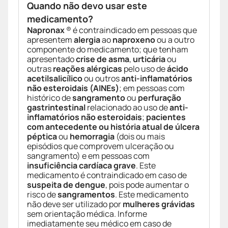
Quando não devo usar este
medicamento?
Napronax
® é contraindicado em pessoas que
apresentem
alergia
ao
naproxeno
ou a outro
componente do medicamento; que tenham
apresentado
crise de asma
,
urticária
ou
outras
reações alérgicas
pelo uso de
ácido
acetilsalicílico
ou outros
anti-inflamatórios
não esteroidais (AINEs)
; em pessoas com
histórico de
sangramento
ou
perfuração
gastrintestinal
relacionado ao uso de
anti-
inflamatórios não esteroidais
;
pacientes
com antecedente ou história atual de úlcera
péptica
ou
hemorragia
(dois ou mais
episódios que comprovem ulceração ou
sangramento) e em pessoas com
insuficiência cardíaca grave
. Este
medicamento é contraindicado em caso de
suspeita de dengue
, pois pode aumentar o
risco de
sangramentos
. Este medicamento
não deve ser utilizado por
mulheres grávidas
sem orientação médica. Informe
imediatamente seu médico em caso de