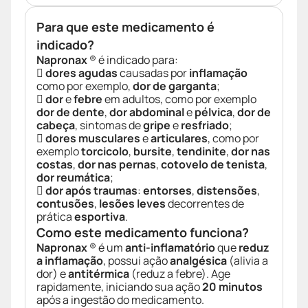
Para que este medicamento é
indicado?
Napronax
® é indicado para:

dores agudas
causadas por
inflamação
como por exemplo,
dor de garganta
;

dor
e
febre
em adultos, como por exemplo
dor de dente
,
dor abdominal
e
pélvica
,
dor de
cabeça
, sintomas de
gripe
e
resfriado
;

dores musculares
e
articulares
, como por
exemplo
torcicolo
,
bursite
,
tendinite
,
dor nas
costas
,
dor nas pernas
,
cotovelo de tenista
,
dor reumática
;

dor após traumas
:
entorses
,
distensões
,
contusões
,
lesões leves
decorrentes de
prática
esportiva
.
Como este medicamento funciona?
Napronax
® é um
anti-inflamatório
que
reduz
a inflamação
, possui ação
analgésica
(alivia a
dor) e
antitérmica
(reduz a febre). Age
rapidamente, iniciando sua ação
20 minutos
após a ingestão do medicamento.