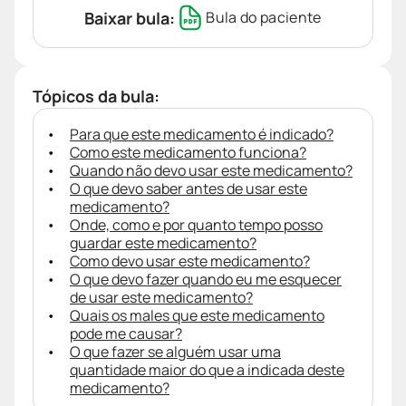
Baixar bula:
Bula do paciente
Tópicos da bula:
Para que este medicamento é indicado?
Como este medicamento funciona?
Quando não devo usar este medicamento?
O que devo saber antes de usar este
medicamento?
Onde, como e por quanto tempo posso
guardar este medicamento?
Como devo usar este medicamento?
O que devo fazer quando eu me esquecer
de usar este medicamento?
Quais os males que este medicamento
pode me causar?
O que fazer se alguém usar uma
quantidade maior do que a indicada deste
medicamento?