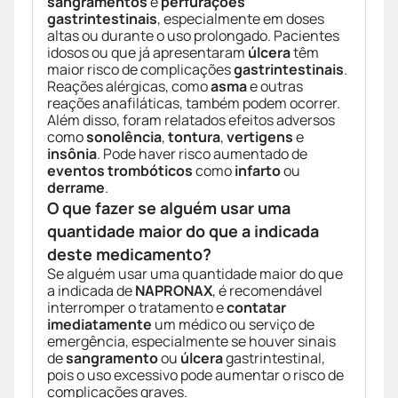
sangramentos
e
perfurações
gastrintestinais
, especialmente em doses
altas ou durante o uso prolongado. Pacientes
idosos ou que já apresentaram
úlcera
têm
maior risco de complicações
gastrintestinais
.
Reações alérgicas, como
asma
e outras
reações anafiláticas, também podem ocorrer.
Além disso, foram relatados efeitos adversos
como
sonolência
,
tontura
,
vertigens
e
insônia
. Pode haver risco aumentado de
eventos trombóticos
como
infarto
ou
derrame
.
O que fazer se alguém usar uma
quantidade maior do que a indicada
deste medicamento?
Se alguém usar uma quantidade maior do que
a indicada de
NAPRONAX
, é recomendável
interromper o tratamento e
contatar
imediatamente
um médico ou serviço de
emergência, especialmente se houver sinais
de
sangramento
ou
úlcera
gastrintestinal,
pois o uso excessivo pode aumentar o risco de
complicações graves.