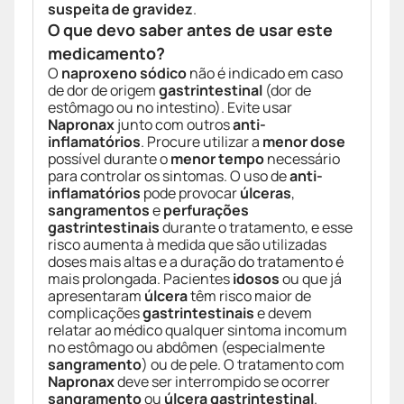
suspeita de gravidez
.
O que devo saber antes de usar este
medicamento?
O
naproxeno sódico
não é indicado em caso
de dor de origem
gastrintestinal
(dor de
estômago ou no intestino). Evite usar
Napronax
junto com outros
anti-
inflamatórios
. Procure utilizar a
menor dose
possível durante o
menor tempo
necessário
para controlar os sintomas. O uso de
anti-
inflamatórios
pode provocar
úlceras
,
sangramentos
e
perfurações
gastrintestinais
durante o tratamento, e esse
risco aumenta à medida que são utilizadas
doses mais altas e a duração do tratamento é
mais prolongada. Pacientes
idosos
ou que já
apresentaram
úlcera
têm risco maior de
complicações
gastrintestinais
e devem
relatar ao médico qualquer sintoma incomum
no estômago ou abdômen (especialmente
sangramento
) ou de pele. O tratamento com
Napronax
deve ser interrompido se ocorrer
sangramento
ou
úlcera gastrintestinal
.