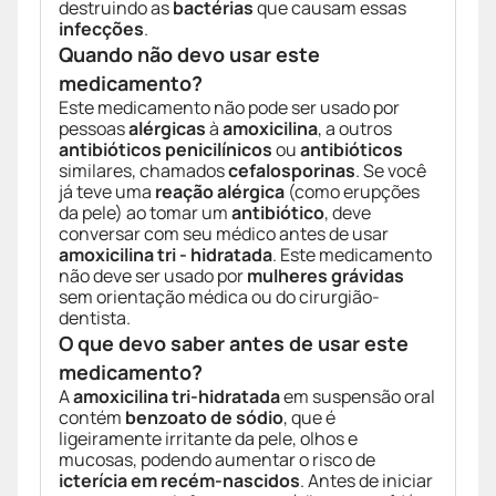
destruindo as
bactérias
que causam essas
infecções
.
Quando não devo usar este
medicamento?
Este medicamento não pode ser usado por
pessoas
alérgicas
à
amoxicilina
, a outros
antibióticos penicilínicos
ou
antibióticos
similares, chamados
cefalosporinas
. Se você
já teve uma
reação alérgica
(como erupções
da pele) ao tomar um
antibiótico
, deve
conversar com seu médico antes de usar
amoxicilina tri - hidratada
. Este medicamento
não deve ser usado por
mulheres grávidas
sem orientação médica ou do cirurgião-
dentista.
O que devo saber antes de usar este
medicamento?
A
amoxicilina tri-hidratada
em suspensão oral
contém
benzoato de sódio
, que é
ligeiramente irritante da pele, olhos e
mucosas, podendo aumentar o risco de
icterícia em recém-nascidos
. Antes de iniciar