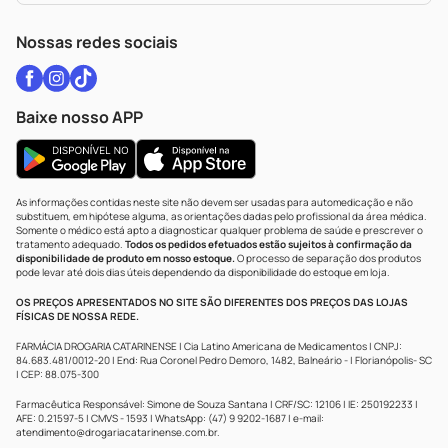
WhatsApp (47) 9202-1687
Atendimento@drogariacatarinense.com.br
Nossas redes sociais
Baixe nosso APP
As informações contidas neste site não devem ser usadas para automedicação e não
substituem, em hipótese alguma, as orientações dadas pelo profissional da área médica.
Somente o médico está apto a diagnosticar qualquer problema de saúde e prescrever o
tratamento adequado.
Todos os pedidos efetuados estão sujeitos à confirmação da
disponibilidade de produto em nosso estoque.
O processo de separação dos produtos
pode levar até dois dias úteis dependendo da disponibilidade do estoque em loja.
OS PREÇOS APRESENTADOS NO SITE SÃO DIFERENTES DOS PREÇOS DAS LOJAS
FÍSICAS DE NOSSA REDE.
FARMÁCIA DROGARIA CATARINENSE | Cia Latino Americana de Medicamentos | CNPJ:
84.683.481/0012-20 | End: Rua Coronel Pedro Demoro, 1482, Balneário - | Florianópolis- SC
| CEP: 88.075-300
Farmacêutica Responsável: Simone de Souza Santana | CRF/SC: 12106 | IE: 250192233 |
AFE: 0.21597-5 | CMVS - 1593 | WhatsApp: (47) 9 9202-1687 | e-mail:
atendimento@drogariacatarinense.com.br
.