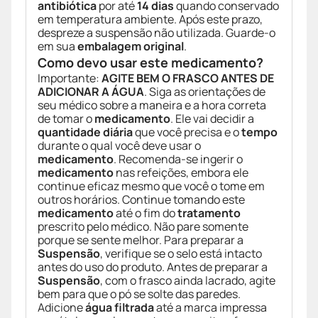
antibiótica
por até
14 dias
quando conservado
em temperatura ambiente. Após este prazo,
despreze a suspensão não utilizada. Guarde-o
em sua
embalagem original
.
Como devo usar este medicamento?
Importante:
AGITE BEM O FRASCO ANTES DE
ADICIONAR A ÁGUA
. Siga as orientações de
seu médico sobre a maneira e a hora correta
de tomar o
medicamento
. Ele vai decidir a
quantidade diária
que você precisa e o
tempo
durante o qual você deve usar o
medicamento
. Recomenda-se ingerir o
medicamento
nas refeições, embora ele
continue eficaz mesmo que você o tome em
outros horários. Continue tomando este
medicamento
até o fim do
tratamento
prescrito pelo médico. Não pare somente
porque se sente melhor. Para preparar a
Suspensão
, verifique se o selo está intacto
antes do uso do produto. Antes de preparar a
Suspensão
, com o frasco ainda lacrado, agite
bem para que o pó se solte das paredes.
Adicione
água filtrada
até a marca impressa