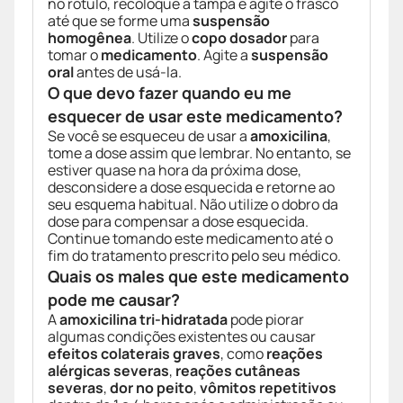
no rótulo, recoloque a tampa e agite o frasco
até que se forme uma
suspensão
homogênea
. Utilize o
copo dosador
para
tomar o
medicamento
. Agite a
suspensão
oral
antes de usá-la.
O que devo fazer quando eu me
esquecer de usar este medicamento?
Se você se esqueceu de usar a
amoxicilina
,
tome a dose assim que lembrar. No entanto, se
estiver quase na hora da próxima dose,
desconsidere a dose esquecida e retorne ao
seu esquema habitual. Não utilize o dobro da
dose para compensar a dose esquecida.
Continue tomando este medicamento até o
fim do tratamento prescrito pelo seu médico.
Quais os males que este medicamento
pode me causar?
A
amoxicilina tri-hidratada
pode piorar
algumas condições existentes ou causar
efeitos colaterais graves
, como
reações
alérgicas severas
,
reações cutâneas
severas
,
dor no peito
,
vômitos repetitivos