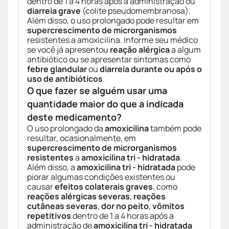
dentro de 1 a 4 horas após a administração ou
diarreia grave
(colite pseudomembranosa).
Além disso, o uso prolongado pode resultar em
supercrescimento de microrganismos
resistentes a amoxicilina. Informe seu médico
se você já apresentou
reação alérgica
a algum
antibiótico ou se apresentar sintomas como
febre glandular
ou
diarreia durante ou após o
uso de antibióticos
.
O que fazer se alguém usar uma
quantidade maior do que a indicada
deste medicamento?
O uso prolongado da
amoxicilina
também pode
resultar, ocasionalmente, em
supercrescimento de microrganismos
resistentes
a
amoxicilina tri - hidratada
.
Além disso, a
amoxicilina tri - hidratada
pode
piorar algumas condições existentes ou
causar
efeitos colaterais graves
, como
reações alérgicas severas
,
reações
cutâneas severas
,
dor no peito
,
vômitos
repetitivos
dentro de 1 a 4 horas após a
administração de
amoxicilina tri - hidratada