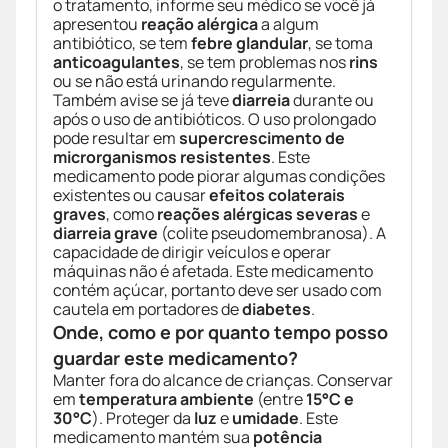
o tratamento, informe seu médico se você já
apresentou
reação alérgica
a algum
antibiótico, se tem
febre glandular
, se toma
anticoagulantes
, se tem problemas nos
rins
ou se não está urinando regularmente.
Também avise se já teve
diarreia
durante ou
após o uso de antibióticos. O uso prolongado
pode resultar em
supercrescimento de
microrganismos resistentes
. Este
medicamento pode piorar algumas condições
existentes ou causar
efeitos colaterais
graves
, como
reações alérgicas severas
e
diarreia grave
(colite pseudomembranosa). A
capacidade de dirigir veículos e operar
máquinas não é afetada. Este medicamento
contém açúcar, portanto deve ser usado com
cautela em portadores de
diabetes
.
Onde, como e por quanto tempo posso
guardar este medicamento?
Manter fora do alcance de crianças. Conservar
em
temperatura ambiente
(entre
15°C e
30°C
). Proteger da
luz
e
umidade
. Este
medicamento mantém sua
potência