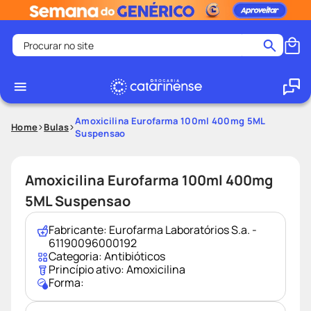
Procurar no site
Termos mais buscados
coristina
1
º
medley
2
º
Amoxicilina Eurofarma 100ml 400mg 5ML
Home
Bulas
Suspensao
shampoo
3
º
tadalafila
4
º
Amoxicilina Eurofarma 100ml 400mg
ozivy
5
º
5ML Suspensao
lenço umedecido
6
º
protetor solar
7
º
Fabricante:
Eurofarma Laboratórios S.a. -
61190096000192
desodorante
8
º
Categoria:
Antibióticos
Princípio ativo:
Amoxicilina
fralda pampers
9
º
Forma:
teste gravidez
10
º