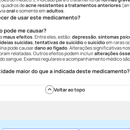
e quadros de
acne resistentes a tratamentos anteriores
(ant
via
oral
e somente em
adultos
.
ecer de usar este medicamento?
o pode me causar?
os
maus efeitos
. Entre eles, estão:
depressão
,
sintomas psic
ideias suicidas
,
tentativas de suicídio
e
suicídio
em raras oc
noína pode causar
dano ao fígado
. Alterações significativas no
oram relatadas. Outros efeitos podem incluir
alterações óss
do sangue. Exames regulares e acompanhamento médico são n
tidade maior do que a indicada deste medicamento?
Voltar ao topo