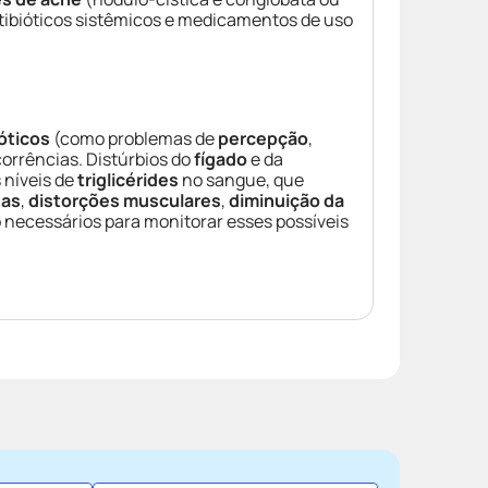
ibióticos sistêmicos e medicamentos de uso
óticos
(como problemas de
percepção
,
orrências. Distúrbios do
fígado
e da
s níveis de
triglicérides
no sangue, que
eas
,
distorções musculares
,
diminuição da
ecessários para monitorar esses possíveis