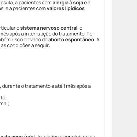
ápsula, a pacientes com
alergia
à
soja
e a
os, e a pacientes com
valores lipídicos
ticular o
sistema nervoso central
, o
ês após a interrupção do tratamento. Por
mbém risco elevado de
aborto espontâneo
. A
 as condições a seguir:
, durante o tratamento e até 1 mês após a
to.
rmal;
es de acne
(nódulo-cística e conglobata ou