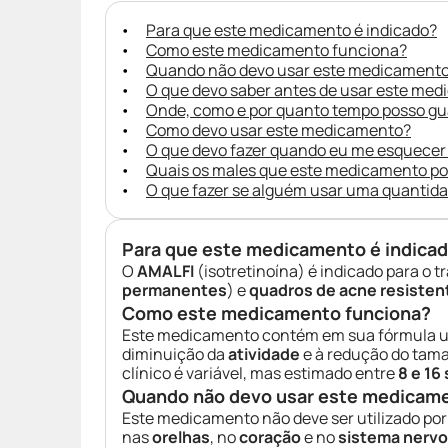
Para que este medicamento é indicado?
Como este medicamento funciona?
Quando não devo usar este medicament
O que devo saber antes de usar este me
Onde, como e por quanto tempo posso g
Como devo usar este medicamento?
O que devo fazer quando eu me esquecer
Quais os males que este medicamento p
O que fazer se alguém usar uma quantid
Para que este medicamento é indica
O
AMALFI
(isotretinoína) é indicado para o 
permanentes
) e
quadros de acne resisten
Como este medicamento funciona?
Este medicamento contém em sua fórmula u
diminuição da
atividade
e à redução do tam
clínico é variável, mas estimado entre
8 e 16
Quando não devo usar este medicam
Este medicamento não deve ser utilizado po
nas
orelhas
, no
coração
e no
sistema nerv