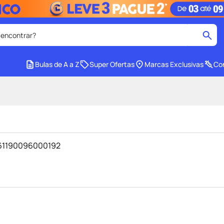
 encontrar?
cados
Bulas de A a Z
Super Ofertas
Marcas Exclusivas
Con
medley
2
º
tadalafila
4
º
lenço umedecido
6
º
ar
desodorante
8
º
- 61190096000192
ers
teste gravidez
10
º