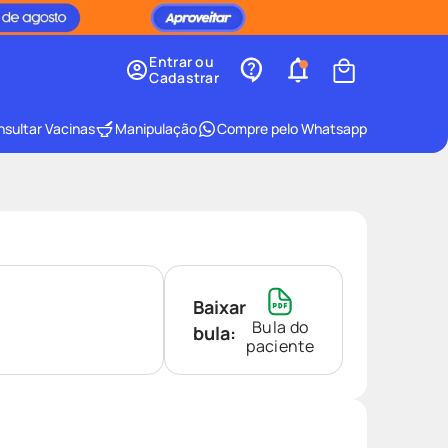
Entrar ou
Cadastrar
sultar Vacinas
Manipulação
Compre pelo Whatsapp
Baixar
Bula do
bula:
paciente