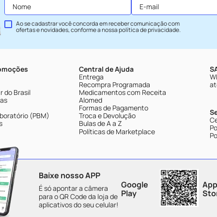
Ao se cadastrar você concorda em receber comunicação com
ofertas e novidades, conforme a nossa
política de privacidade
.
romoções
Central de Ajuda
SA
Entrega
Wh
Recompra Programada
at
 do Brasil
Medicamentos com Receita
tas
Alomed
Formas de Pagamento
S
boratório (PBM)
Troca e Devolução
Ce
s
Bulas de A a Z
Po
Políticas de Marketplace
Po
Baixe nosso APP
Google
App
É só apontar a câmera
Play
Sto
para o QR Code da loja de
aplicativos do seu celular!