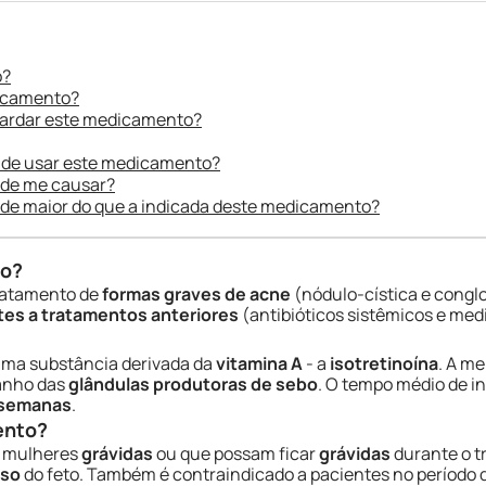
o?
dicamento?
uardar este medicamento?
 de usar este medicamento?
ode me causar?
ade maior do que a indicada deste medicamento?
do?
tratamento de
formas graves de acne
(nódulo-cística e congl
tes a tratamentos anteriores
(antibióticos sistêmicos e med
ma substância derivada da
vitamina A
- a
isotretinoína
. A me
anho das
glândulas produtoras de sebo
. O tempo médio de in
 semanas
.
ento?
r mulheres
grávidas
ou que possam ficar
grávidas
durante o t
oso
do feto. Também é contraindicado a pacientes no período 