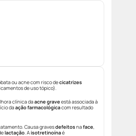
obata ou acne com risco de
cicatrizes
icamentos de uso tópico).
lhora clínica da
acne grave
está associada à
ício da
ação farmacológica
com resultado
ratamento. Causa graves
defeitos
na
face
,
de
lactação
. A
isotretinoína
é