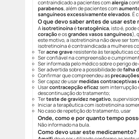
contraindicado a pacientes com
alergia
conh
parabenos
, além de pacientes com
aumento
sanguíneos excessivamente elevados
. É
O que devo saber antes de usar est
A
isotretinoína
é
teratogênica
, isto é, pod
coração
e os
grandes vasos sanguíneos
),
este motivo, a isotretinoína não deve ser to
isotretinoína é contraindicada a mulheres c
Ter
acne grave
resistente às terapêuticas c
Ser confiável na compreensão e cumpriment
Ser informada pelo médico sobre o perigo de
Ser advertida sobre a possibilidade de
falha 
Confirmar que compreendeu as
precauçõe
Ser capaz de usar
medidas contraceptivas 
Usar
contracepção eficaz
sem interrupção d
descontinuação do tratamento;
Ter
teste de gravidez negativo
, supervisio
Iniciar a terapêutica com isotretinoína some
No caso de repetição do tratamento, usar
Onde, como e por quanto tempo poss
Não informado na bula.
Como devo usar este medicamento?
Amalfi
deve ser utilizado conforme as instru