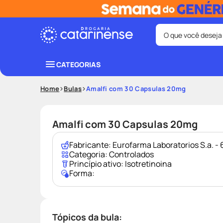
O que você deseja
Termos mais bus
CATEGORIAS
coristina
1
º
Home
Bulas
Amalfi com 30 Capsulas 20mg
shampoo
3
º
ozivy
5
º
Amalfi com 30 Capsulas 20mg
protetor sol
7
º
Fabricante:
Eurofarma Laboratorios S.a. 
fralda pamp
9
º
Categoria:
Controlados
Princípio ativo:
Isotretinoina
Forma:
Tópicos da bula: