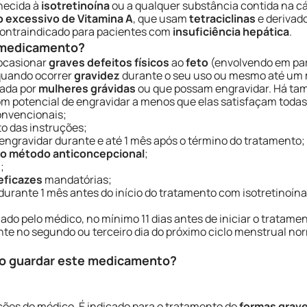
ecida à
isotretinoína
ou a qualquer substância contida na c
 excessivo de Vitamina A
, que usam
tetraciclinas
e derivad
 contraindicado para pacientes com
insuficiência hepática
.
e medicamento?
e ocasionar
graves defeitos físicos
ao
feto
(envolvendo em par
 quando ocorrer
gravidez
durante o seu uso ou mesmo até um m
mada por
mulheres grávidas
ou que possam engravidar. Há ta
om potencial de engravidar a menos que elas satisfaçam todas
onvencionais;
o das instruções;
 engravidar durante e até 1 mês após o término do tratamento;
do método anticoncepcional
;
s
;
eficazes
mandatórias;
urante 1 mês antes do início do tratamento com isotretinoína
nado pelo médico, no mínimo 11 dias antes de iniciar o tratamen
nte no segundo ou terceiro dia do próximo ciclo menstrual no
o guardar este medicamento?
ções do médico. É indicado para o tratamento de
formas grav