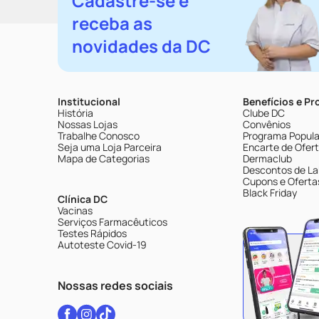
Cadastre-se e
receba as
novidades da DC
Institucional
Benefícios e P
História
Clube DC
Nossas Lojas
Convênios
Trabalhe Conosco
Programa Popular
Seja uma Loja Parceira
Encarte de Ofer
Mapa de Categorias
Dermaclub
Descontos de La
Cupons e Oferta
Black Friday
Clínica DC
Vacinas
Serviços Farmacêuticos
Testes Rápidos
Autoteste Covid-19
Nossas redes sociais