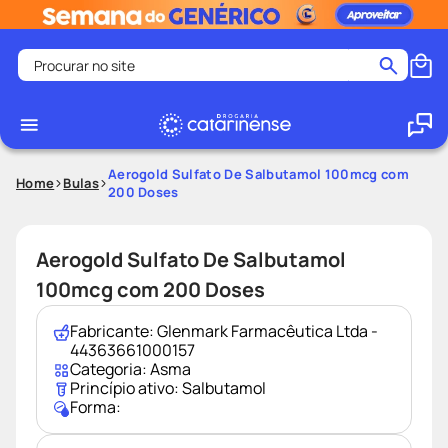
Procurar no site
Termos mais buscados
coristina
1
º
medley
2
º
Aerogold Sulfato De Salbutamol 100mcg com
Home
Bulas
200 Doses
protetor solar facial
3
º
shampoo
4
º
Aerogold Sulfato De Salbutamol
tadalafila
5
º
100mcg com 200 Doses
lenço umedecido
6
º
ozivy
7
º
Fabricante:
Glenmark Farmacêutica Ltda -
44363661000157
protetor solar
8
º
Categoria:
Asma
Princípio ativo:
Salbutamol
fralda pampers
9
º
Forma:
teste gravidez
10
º