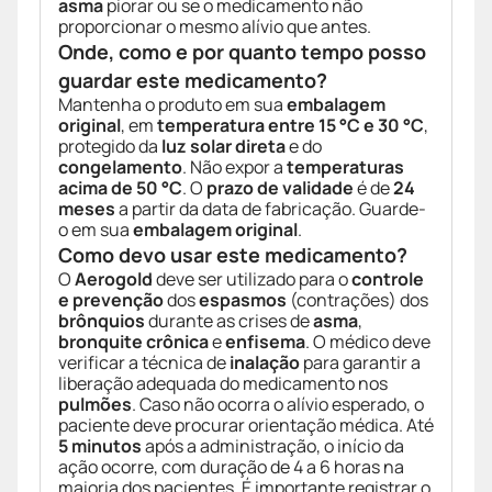
asma
piorar ou se o medicamento não
proporcionar o mesmo alívio que antes.
Onde, como e por quanto tempo posso
guardar este medicamento?
Mantenha o produto em sua
embalagem
original
, em
temperatura entre 15 °C e 30 °C
,
protegido da
luz solar direta
e do
congelamento
. Não expor a
temperaturas
acima de 50 °C
. O
prazo de validade
é de
24
meses
a partir da data de fabricação. Guarde-
o em sua
embalagem original
.
Como devo usar este medicamento?
O
Aerogold
deve ser utilizado para o
controle
e prevenção
dos
espasmos
(contrações) dos
brônquios
durante as crises de
asma
,
bronquite crônica
e
enfisema
. O médico deve
verificar a técnica de
inalação
para garantir a
liberação adequada do medicamento nos
pulmões
. Caso não ocorra o alívio esperado, o
paciente deve procurar orientação médica. Até
5 minutos
após a administração, o início da
ação ocorre, com duração de 4 a 6 horas na
maioria dos pacientes. É importante registrar o