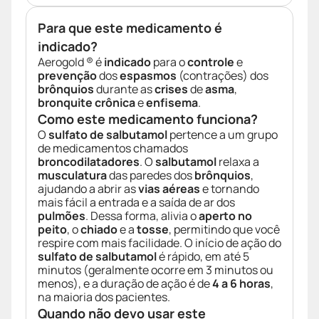
Para que este medicamento é
indicado?
Aerogold ® é
indicado
para o
controle
e
prevenção
dos
espasmos
(contrações) dos
brônquios
durante as
crises
de
asma
,
bronquite crônica
e
enfisema
.
Como este medicamento funciona?
O
sulfato de salbutamol
pertence a um grupo
de medicamentos chamados
broncodilatadores
. O
salbutamol
relaxa a
musculatura
das paredes dos
brônquios
,
ajudando a abrir as
vias aéreas
e tornando
mais fácil a entrada e a saída de ar dos
pulmões
. Dessa forma, alivia o
aperto no
peito
, o
chiado
e a
tosse
, permitindo que você
respire com mais facilidade. O início de ação do
sulfato de salbutamol
é rápido, em até 5
minutos (geralmente ocorre em 3 minutos ou
menos), e a duração de ação é de
4 a 6 horas
,
na maioria dos pacientes.
Quando não devo usar este