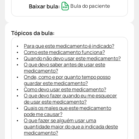
Baixar bula:
Bula do paciente
Tópicos da bula:
Para que este medicamento é indicado?
Como este medicamento funciona?
Quando não devo usar este medicamento?
O que devo saber antes de usar este
medicamento?
Onde, como e por quanto tempo posso
guardar este medicamento?
Como devo usar este medicamento?
O que devo fazer quando eu me esquecer
de usar este medicamento?
Quais os males que este medicamento
pode me causar?
O que fazer se alguém usar uma
quantidade maior do que a indicada deste
medicamento?