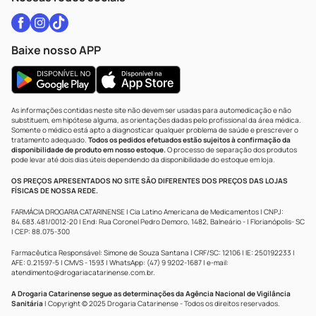
Baixe nosso APP
As informações contidas neste site não devem ser usadas para automedicação e não
substituem, em hipótese alguma, as orientações dadas pelo profissional da área médica.
Somente o médico está apto a diagnosticar qualquer problema de saúde e prescrever o
tratamento adequado.
Todos os pedidos efetuados estão sujeitos à confirmação da
disponibilidade de produto em nosso estoque.
O processo de separação dos produtos
pode levar até dois dias úteis dependendo da disponibilidade do estoque em loja.
OS PREÇOS APRESENTADOS NO SITE SÃO DIFERENTES DOS PREÇOS DAS LOJAS
FÍSICAS DE NOSSA REDE.
FARMÁCIA DROGARIA CATARINENSE | Cia Latino Americana de Medicamentos | CNPJ:
84.683.481/0012-20 | End: Rua Coronel Pedro Demoro, 1482, Balneário - | Florianópolis- SC
| CEP: 88.075-300
Farmacêutica Responsável: Simone de Souza Santana | CRF/SC: 12106 | IE: 250192233 |
AFE: 0.21597-5 | CMVS - 1593 | WhatsApp: (47) 9 9202-1687 | e-mail:
atendimento@drogariacatarinense.com.br
.
A Drogaria Catarinense segue as determinações da Agência Nacional de Vigilância
Sanitária
| Copyright © 2025 Drogaria Catarinense - Todos os direitos reservados.