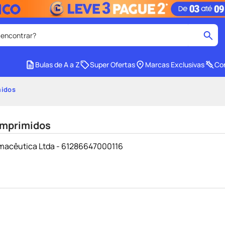
 encontrar?
cados
Bulas de A a Z
Super Ofertas
Marcas Exclusivas
Con
medley
2
º
midos
protetor solar facial
4
º
tadalafila
6
º
omprimidos
ozivy
8
º
armacêutica Ltda - 61286647000116
cido
protetor solar
10
º