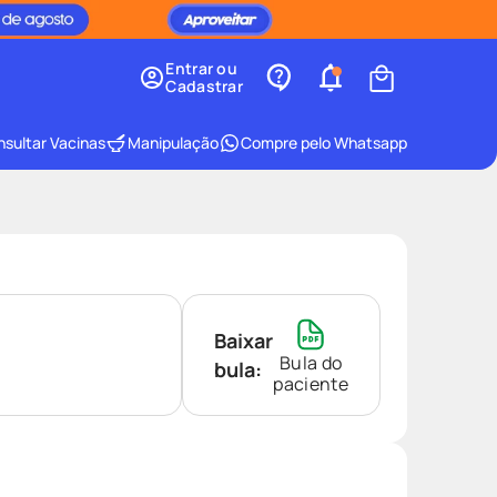
Entrar ou
Cadastrar
sultar Vacinas
Manipulação
Compre pelo Whatsapp
Baixar
Bula do
bula:
paciente