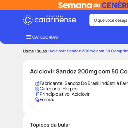
O que você deseja
Termos mais bus
CATEGORIAS
coristina
1
º
Home
Bulas
Aciclovir Sandoz 200mg com 50 Compri
fralda
3
º
shampoo
5
º
Aciclovir Sandoz 200mg com 50 C
mounjaro
7
º
Fabricante:
Sandoz Do Brasil Indústria F
lenço umede
9
º
Categoria:
Herpes
Princípio ativo:
Aciclovir
Forma:
Tópicos da bula: