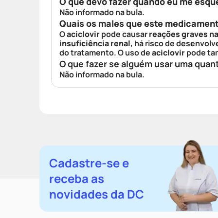
O que devo fazer quando eu me esqu
Não informado na bula.
Quais os males que este medicamen
O
aciclovir
pode causar
reações graves na
insuficiência renal
, há risco de desenvolv
do tratamento. O uso de
aciclovir
pode tam
O que fazer se alguém usar uma quan
Não informado na bula.
Cadastre-se e
receba as
novidades da DC