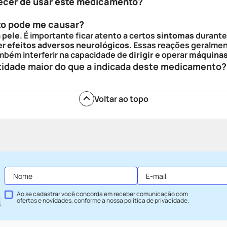
ecer de usar este medicamento?
to pode me causar?
 pele
. É importante ficar atento a certos
sintomas
durante
er
efeitos adversos neurológicos
. Essas reações geralme
bém interferir na capacidade de
dirigir
e operar
máquina
tidade maior do que a indicada deste medicamento?
Voltar ao topo
Ao se cadastrar você concorda em receber comunicação com
ofertas e novidades, conforme a nossa
política de privacidade
.