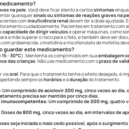
e medicamento?
aves na pele
. Você deve ficar atento a certos
sintomas
enquan
sentar quaisquer
sinais ou sintomas de reações graves na pe
acientes com
insuficiência renal
devem ter a dose ajustada. E
itoramento cuidadosamente. Pacientes em tratamento com a
 a
capacidade de dirigir veículos
e operar máquinas, como son
ra a mãe superar o risco para o feto, e também deve ser disc
 com probenecida, cimetidina e micofenolato de mofetila dev
o guardar este medicamento?
e
15 - 30°C
). Mantenha os comprimidos em sua
embalagem or
nce das crianças
. Não use medicamento com o
prazo de vali
r via
oral
. Para que o tratamento tenha o efeito desejado, é i
espeitando sempre os
horários
e a
duração
do tratamento.
: Um comprimido de
aciclovir 200 mg
, cinco vezes ao dia
ratamento precisa ser mantido por cinco dias.
os imunocompetentes
: Um comprimido de
200 mg
, quatro 
: Doses de
800 mg
, cinco vezes ao dia, em intervalos de 
es seja iniciada o mais cedo possível, após o surgimento 