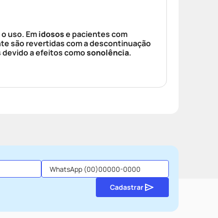
 o uso. Em
idosos
e pacientes com
nte são revertidas com a descontinuação
s
devido a efeitos como
sonolência
.
Cadastrar