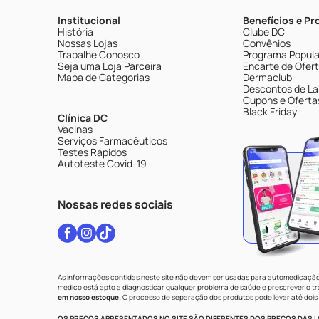
Institucional
Benefícios e P
História
Clube DC
Nossas Lojas
Convênios
Trabalhe Conosco
Programa Popular
Seja uma Loja Parceira
Encarte de Ofer
Mapa de Categorias
Dermaclub
Descontos de La
Cupons e Oferta
Black Friday
Clínica DC
Vacinas
Serviços Farmacêuticos
Testes Rápidos
Autoteste Covid-19
Nossas redes sociais
As informações contidas neste site não devem ser usadas para automedicação 
médico está apto a diagnosticar qualquer problema de saúde e prescrever o 
em nosso estoque.
O processo de separação dos produtos pode levar até dois 
OS PREÇOS APRESENTADOS NO SITE SÃO DIFERENTES DOS PREÇOS DAS LO