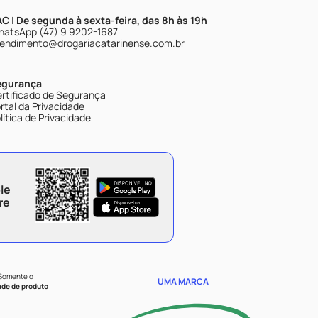
C | De segunda à sexta-feira, das 8h às 19h
atsApp (47) 9 9202-1687
endimento@drogariacatarinense.com.br
egurança
rtificado de Segurança
rtal da Privacidade
lítica de Privacidade
le
re
 Somente o
UMA MARCA
ade de produto