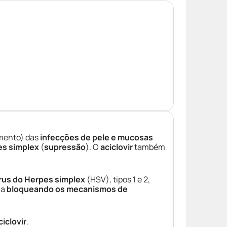
mento) das
infecções de pele e mucosas
s simplex
(
supressão
). O
aciclovir
também
rus do Herpes simplex
(HSV), tipos 1 e 2,
ua
bloqueando os mecanismos de
ciclovir
.