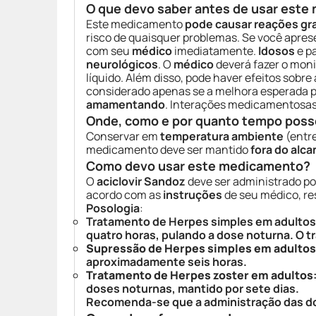
O que devo saber antes de usar est
Este medicamento
pode causar reações gr
risco de quaisquer problemas. Se você apre
com seu
médico
imediatamente.
Idosos
e p
neurológicos
. O
médico
deverá fazer o mon
líquido. Além disso, pode haver efeitos sobre
considerado apenas se a melhora esperada pa
amamentando
. Interações medicamentosas
Onde, como e por quanto tempo poss
Conservar em
temperatura ambiente
(entr
medicamento deve ser mantido
fora do alca
Como devo usar este medicamento?
O
aciclovir Sandoz
deve ser administrado po
acordo com as
instruções
de seu médico, r
Posologia
:
Tratamento de Herpes simples em adultos
quatro horas, pulando a dose noturna. O t
Supressão de Herpes simples em adult
aproximadamente seis horas.
Tratamento de Herpes zoster em adultos
doses noturnas, mantido por sete dias.
Recomenda-se que a administração das dos