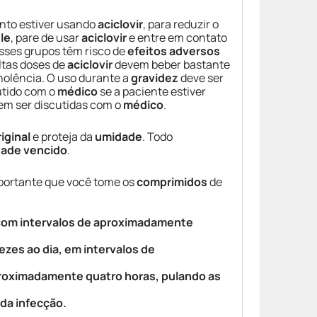
to estiver usando
aciclovir
, para reduzir o
le
, pare de usar
aciclovir
e entre em contato
sses grupos têm risco de
efeitos adversos
ltas doses de
aciclovir
devem beber bastante
olência. O uso durante a
gravidez
deve ser
utido com o
médico
se a paciente estiver
em ser discutidas com o
médico
.
iginal
e proteja da
umidade
. Todo
dade vencido
.
mportante que você tome os
comprimidos
de
, com intervalos de aproximadamente
vezes ao dia, em intervalos de
aproximadamente quatro horas, pulando as
da infecção.