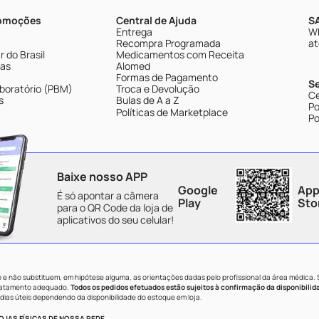
romoções
Central de Ajuda
SA
Entrega
Wh
Recompra Programada
at
 do Brasil
Medicamentos com Receita
tas
Alomed
Formas de Pagamento
S
boratório (PBM)
Troca e Devolução
Ce
s
Bulas de A a Z
Po
Políticas de Marketplace
Po
Baixe nosso APP
Google
App
É só apontar a câmera
Play
Sto
para o QR Code da loja de
aplicativos do seu celular!
e não substituem, em hipótese alguma, as orientações dadas pelo profissional da área médica.
tratamento adequado.
Todos os pedidos efetuados estão sujeitos à confirmação da disponibilid
dias úteis dependendo da disponibilidade do estoque em loja.
JAS FÍSICAS DE NOSSA REDE.