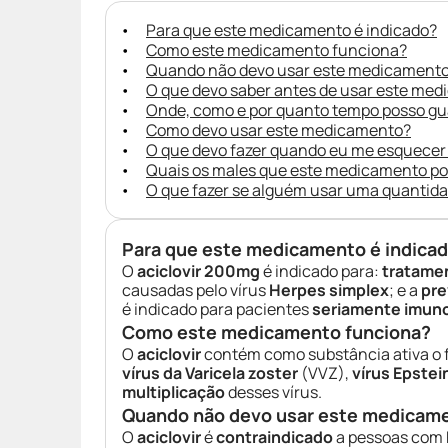
Para que este medicamento é indicado?
Como este medicamento funciona?
Quando não devo usar este medicament
O que devo saber antes de usar este me
Onde, como e por quanto tempo posso g
Como devo usar este medicamento?
O que devo fazer quando eu me esquecer
Quais os males que este medicamento p
O que fazer se alguém usar uma quantid
Para que este medicamento é indica
O
aciclovir 200mg
é indicado para:
tratame
causadas pelo vírus
Herpes simplex
; e a
pre
é indicado para pacientes
seriamente imu
Como este medicamento funciona?
O
aciclovir
contém como substância ativa o
vírus da Varicela zoster
(VVZ),
vírus Epstei
multiplicação
desses vírus.
Quando não devo usar este medicam
O
aciclovir
é
contraindicado
a pessoas com