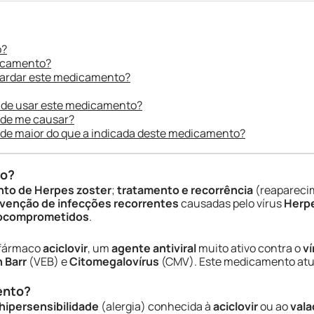
o?
dicamento?
uardar este medicamento?
 de usar este medicamento?
ode me causar?
ade maior do que a indicada deste medicamento?
do?
nto de Herpes zoster
;
tratamento e recorrência
(reapareci
venção de infecções recorrentes
causadas pelo vírus
Herpe
nocomprometidos
.
 fármaco
aciclovir
, um
agente antiviral
muito ativo contra o
ví
n Barr
(VEB) e
Citomegalovírus
(CMV). Este medicamento at
ento?
hipersensibilidade
(alergia) conhecida à
aciclovir
ou ao
vala