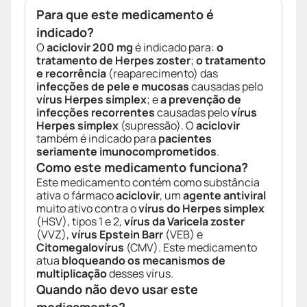
Para que este medicamento é
indicado?
O
aciclovir 200 mg
é indicado para:
o
tratamento de Herpes zoster
;
o tratamento
e recorrência
(reaparecimento) das
infecções de pele e mucosas
causadas pelo
vírus Herpes simplex
; e
a prevenção de
infecções recorrentes
causadas pelo
vírus
Herpes simplex
(supressão). O
aciclovir
também é indicado para
pacientes
seriamente imunocomprometidos
.
Como este medicamento funciona?
Este medicamento contém como substância
ativa o fármaco
aciclovir
, um
agente antiviral
muito ativo contra o
vírus do Herpes simplex
(HSV), tipos 1 e 2,
vírus da Varicela zoster
(VVZ),
vírus Epstein Barr
(VEB) e
Citomegalovírus
(CMV). Este medicamento
atua
bloqueando os mecanismos de
multiplicação
desses vírus.
Quando não devo usar este