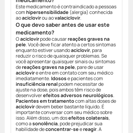
medicamento?
Este medicamento é contraindicado a pessoas
com
hipersensibilidade
(alergia) conhecida
ao
aciclovir
ou ao
valaciclovir
.
O que devo saber antes de usar este
medicamento?
O
aciclovir
pode causar
reações graves na
pele
. Você deve ficar atento a certos sintomas
enquanto estiver usando
aciclovir
, para
reduzir o risco de quaisquer problemas. Se
você apresentar quaisquer sinais ou sintomas
de
reações graves na pele
, pare de usar
aciclovir
e entre em contato com seu médico
imediatamente.
Idosos
e pacientes com
insuficiência renal
podem necessitar de
ajuste na dose, pois ambos têm risco de
desenvolver
efeitos adversos neurológicos
.
Pacientes em tratamento
com altas doses de
aciclovir
devem beber bastante líquido. É
importante conversar com seu médico sobre
isso. Além disso, um dos
efeitos colaterais
,
como a
sonolência
, pode prejudicar sua
habilidade de
concentrar-se
e
reagir
. A