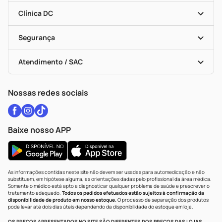
Encarte De Ofertas
Entrega
Dermaclub
Recompra Programada
Clínica DC
Descontos De Laboratório (PBM)
Medicamentos Com Receita
Cupons E Ofertas
Alomed
Vacinas
Black Friday
Formas De Pagamento
Serviços Farmacêuticos
Segurança
Troca E Devolução
Testes Rápidos
Bulas De A A Z
Autoteste Covid-19
Certificado De Segurança
Políticas De Marketplace
Vacinas
Portal Da Privacidade
Atendimento / SAC
Política De Privacidade
WhatsApp (47) 9202-1687
Atendimento@drogariacatarinense.com.br
Nossas redes sociais
Baixe nosso APP
As informações contidas neste site não devem ser usadas para automedicação e não
substituem, em hipótese alguma, as orientações dadas pelo profissional da área médica.
Somente o médico está apto a diagnosticar qualquer problema de saúde e prescrever o
tratamento adequado.
Todos os pedidos efetuados estão sujeitos à confirmação da
disponibilidade de produto em nosso estoque.
O processo de separação dos produtos
pode levar até dois dias úteis dependendo da disponibilidade do estoque em loja.
OS PREÇOS APRESENTADOS NO SITE SÃO DIFERENTES DOS PREÇOS DAS LOJAS