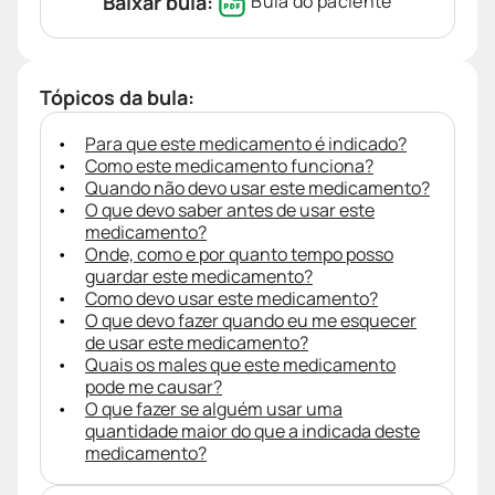
Baixar bula:
Bula do paciente
Tópicos da bula:
Para que este medicamento é indicado?
Como este medicamento funciona?
Quando não devo usar este medicamento?
O que devo saber antes de usar este
medicamento?
Onde, como e por quanto tempo posso
guardar este medicamento?
Como devo usar este medicamento?
O que devo fazer quando eu me esquecer
de usar este medicamento?
Quais os males que este medicamento
pode me causar?
O que fazer se alguém usar uma
quantidade maior do que a indicada deste
medicamento?