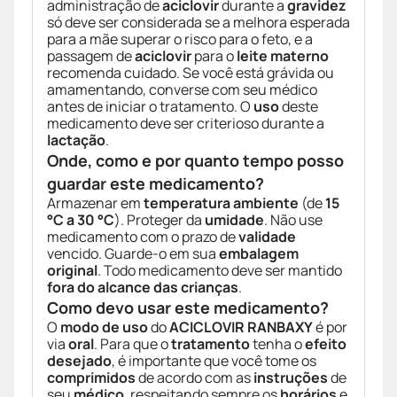
administração de
aciclovir
durante a
gravidez
só deve ser considerada se a melhora esperada
para a mãe superar o risco para o feto, e a
passagem de
aciclovir
para o
leite materno
recomenda cuidado. Se você está grávida ou
amamentando, converse com seu médico
antes de iniciar o tratamento. O
uso
deste
medicamento deve ser criterioso durante a
lactação
.
Onde, como e por quanto tempo posso
guardar este medicamento?
Armazenar em
temperatura ambiente
(de
15
°C a 30 °C
). Proteger da
umidade
. Não use
medicamento com o prazo de
validade
vencido. Guarde-o em sua
embalagem
original
. Todo medicamento deve ser mantido
fora do alcance das crianças
.
Como devo usar este medicamento?
O
modo de uso
do
ACICLOVIR RANBAXY
é por
via
oral
. Para que o
tratamento
tenha o
efeito
desejado
, é importante que você tome os
comprimidos
de acordo com as
instruções
de
seu
médico
, respeitando sempre os
horários
e