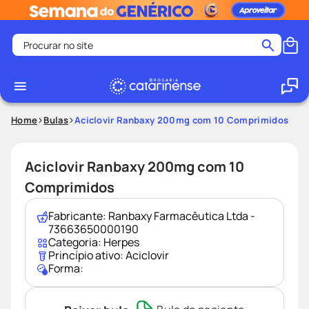
Procurar no site
Termos mais buscados
coristina
1
º
medley
2
º
Home
Bulas
Aciclovir Ranbaxy 200mg com 10 Comprimidos
shampoo
3
º
tadalafila
4
º
Aciclovir Ranbaxy 200mg com 10
ozivy
5
º
Comprimidos
lenço umedecido
6
º
Fabricante:
Ranbaxy Farmacêutica Ltda -
protetor solar
7
º
73663650000190
Categoria:
Herpes
desodorante
8
º
Princípio ativo:
Aciclovir
Forma:
fralda pampers
9
º
teste gravidez
10
º