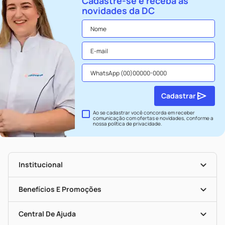
Cadastre-se e receba as
novidades da DC
Cadastrar
Ao se cadastrar você concorda em receber
comunicação com ofertas e novidades, conforme a
nossa
política de privacidade
.
Institucional
História
Nossas Lojas
Benefícios E Promoções
Trabalhe Conosco
Seja Uma Loja Parceira
Clube DC
Mapa De Categorias
Convênios
Central De Ajuda
Programa Popular Do Brasil